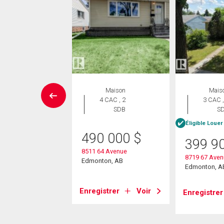
Maison
Maison
Mais
 CAC , 4
4 CAC , 2
3 CAC ,
SDB
SDB
S
Éligible Louer
4 900
$
490 000
$
399 9
6 Avenue Nw
8511 64 Avenue
8719 67 Ave
on, AB
Edmonton, AB
Edmonton, A
strer
Voir
Enregistrer
Voir
Enregistrer