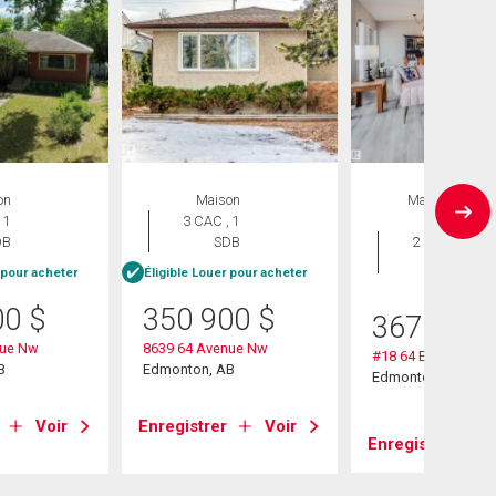
on
Maison
Maison en
 1
3 CAC , 1
rangée
DB
SDB
2 CAC , 2
SDB
 pour acheter
Éligible Louer pour acheter
00
$
350 900
$
367 900
nue Nw
8639 64 Avenue Nw
#18 64 Blackburn 
B
Edmonton, AB
Edmonton, AB
Voir
Enregistrer
Voir
Enregistrer