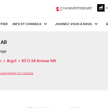
ZoneInvestisseurs RLP
TIER
INFO ET CONSEILS
JOIGNEZ-VOUS À NOUS
À
 AB
Page
n
Argyll
8512 68 Avenue NW
 Gouvernement du Canada