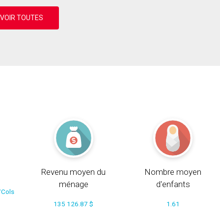
Revenu moyen du
Nombre moyen
ménage
d'enfants
/Cols
135 126.87 $
1.61