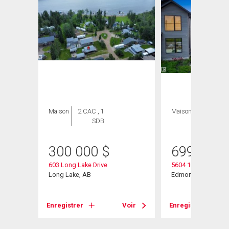
Maison
2 CAC , 1
Maison
3 CAC , 3
SDB
SDB
300 000
$
699 900
603 Long Lake Drive
5604 105 Avenue N
Long Lake, AB
Edmonton, AB
Enregistrer
Voir
Enregistrer
Voir