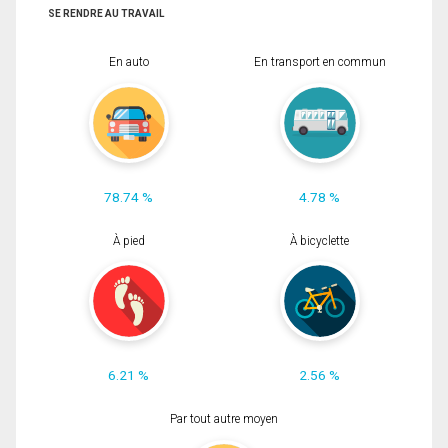
SE RENDRE AU TRAVAIL
En auto
En transport en commun
78.74 %
4.78 %
À pied
À bicyclette
6.21 %
2.56 %
Par tout autre moyen