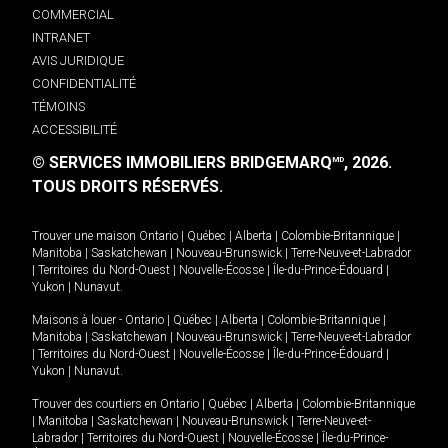
COMMERCIAL
INTRANET
AVIS JURIDIQUE
CONFIDENTIALITÉ
TÉMOINS
ACCESSIBILITÉ
© SERVICES IMMOBILIERS BRIDGEMARQ
, 2026.
MD
TOUS DROITS RÉSERVÉS.
Trouver une maison
Ontario
|
Québec
|
Alberta
|
Colombie-Britannique
|
Manitoba
|
Saskatchewan
|
Nouveau-Brunswick
|
Terre-Neuve-et-Labrador
|
Territoires du Nord-Ouest
|
Nouvelle-Écosse
|
Île-du-Prince-Édouard
|
Yukon
|
Nunavut
.
Maisons à louer -
Ontario
|
Québec
|
Alberta
|
Colombie-Britannique
|
Manitoba
|
Saskatchewan
|
Nouveau-Brunswick
|
Terre-Neuve-et-Labrador
|
Territoires du Nord-Ouest
|
Nouvelle-Écosse
|
Île-du-Prince-Édouard
|
Yukon
|
Nunavut
.
Trouver des courtiers en
Ontario
|
Québec
|
Alberta
|
Colombie-Britannique
|
Manitoba
|
Saskatchewan
|
Nouveau-Brunswick
|
Terre-Neuve-et-
Labrador
|
Territoires du Nord-Ouest
|
Nouvelle-Écosse
|
Île-du-Prince-