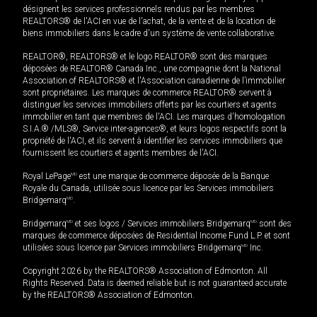
désignent les services professionnels rendus par les membres
REALTORS® de l'ACI en vue de l'achat, de la vente et de la location de
biens immobiliers dans le cadre d'un système de vente collaborative.
REALTOR®, REALTORS® et le logo REALTOR® sont des marques
déposées de REALTOR® Canada Inc., une compagnie dont la National
Association of REALTORS® et l'Association canadienne de l’immobilier
sont propriétaires. Les marques de commerce REALTOR® servent à
distinguer les services immobiliers offerts par les courtiers et agents
immobilier en tant que membres de l'ACI. Les marques d'homologation
S.I.A.® /MLS®, Service inter-agences®, et leurs logos respectifs sont la
propriété de l'ACI, et ils servent à identifier les services immobiliers que
fournissent les courtiers et agents membres de l'ACI.
Royal LePage
MD
est une marque de commerce déposée de la Banque
Royale du Canada, utilisée sous licence par les Services immobiliers
Bridgemarq
MD
.
Bridgemarq
MD
et ses logos / Services immobiliers Bridgemarq
MD
sont des
marques de commerce déposées de Residential Income Fund L.P. et sont
utilisées sous licence par Services immobiliers Bridgemarq
MD
Inc.
Copyright 2026 by the REALTORS® Association of Edmonton. All
Rights Reserved. Data is deemed reliable but is not guaranteed accurate
by the REALTORS® Association of Edmonton.