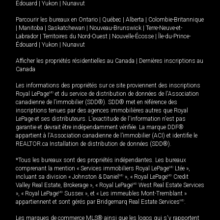
Édouard
|
Yukon
|
Nunavut
Parcourir les bureaux en
Ontario
|
Québec
|
Alberta
|
Colombie-Britannique
|
Manitoba
|
Saskatchewan
|
Nouveau-Brunswick
|
Terre-Neuve-et-
Labrador
|
Territoires du Nord-Ouest
|
Nouvelle-Écosse
|
Île-du-Prince-
Édouard
|
Yukon
|
Nunavut
Afficher les propriétés résidentielles au Canada
|
Dernières inscriptions au
Canada
Les informations des propriétés sur ce site proviennent des inscriptions
Royal LePage
MD
et du service de distribution de données de l'Association
canadienne de l’immobilier (SDD®). SDD® met en référence des
inscriptions tenues par des agences immobilières autres que Royal
LePage et ses distributeurs. L'exactitude de l'information n'est pas
garantie et devrait être indépendamment vérifiée. La marque DDF®
appartient à l'Association canadienne de l’immobilier (ACI) et identifie le
REALTOR.ca Installation de distribution de données (SDD®).
*Tous les bureaux sont des propriétés indépendantes. Les bureaux
comprenant la mention « Services immobiliers Royal LePage
MD
Ltée »,
incluant sa division « Johnston & Daniel
MD
», « Royal LePage
MD
Credit
Valley Real Estate, Brokerage », « Royal LePage
MD
West Real Estate Services
», « Royal LePage
MD
Sussex », et « Les immeubles Mont-Tremblant »
appartiennent et sont gérés par Bridgemarq Real Estate Services
MD
.
Les marques de commerce MLS® ainsi que les logos qui s'y rapportent