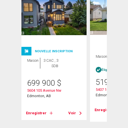
NOUVELLE INSCRIPTION
Maison
5 CAC , 2
Maison
3 CAC , 3
SDB
SDB
Éligible Louer po
519 900
699 900
$
5407 106 Avenue N
5604 105 Avenue Nw
Edmonton, AB
Edmonton, AB
Voir
Enregistrer
Enregistrer
Voir