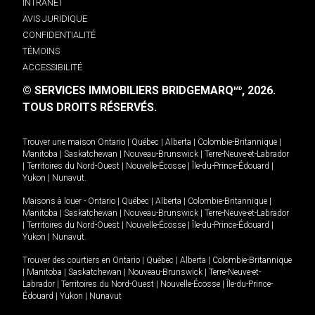
INTRANET
AVIS JURIDIQUE
CONFIDENTIALITÉ
TÉMOINS
ACCESSIBILITÉ
© SERVICES IMMOBILIERS BRIDGEMARQ
, 2026.
MD
TOUS DROITS RÉSERVÉS.
Trouver une maison
Ontario
|
Québec
|
Alberta
|
Colombie-Britannique
|
Manitoba
|
Saskatchewan
|
Nouveau-Brunswick
|
Terre-Neuve-et-Labrador
|
Territoires du Nord-Ouest
|
Nouvelle-Écosse
|
Île-du-Prince-Édouard
|
Yukon
|
Nunavut
.
Maisons à louer -
Ontario
|
Québec
|
Alberta
|
Colombie-Britannique
|
Manitoba
|
Saskatchewan
|
Nouveau-Brunswick
|
Terre-Neuve-et-Labrador
|
Territoires du Nord-Ouest
|
Nouvelle-Écosse
|
Île-du-Prince-Édouard
|
Yukon
|
Nunavut
.
Trouver des courtiers en
Ontario
|
Québec
|
Alberta
|
Colombie-Britannique
|
Manitoba
|
Saskatchewan
|
Nouveau-Brunswick
|
Terre-Neuve-et-
Labrador
|
Territoires du Nord-Ouest
|
Nouvelle-Écosse
|
Île-du-Prince-
Édouard
|
Yukon
|
Nunavut