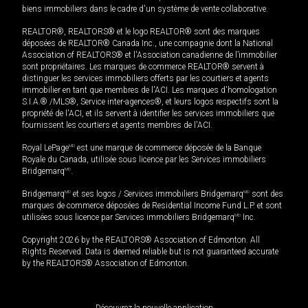
biens immobiliers dans le cadre d'un système de vente collaborative.
REALTOR®, REALTORS® et le logo REALTOR® sont des marques
déposées de REALTOR® Canada Inc., une compagnie dont la National
Association of REALTORS® et l'Association canadienne de l’immobilier
sont propriétaires. Les marques de commerce REALTOR® servent à
distinguer les services immobiliers offerts par les courtiers et agents
immobilier en tant que membres de l'ACI. Les marques d'homologation
S.I.A.® /MLS®, Service inter-agences®, et leurs logos respectifs sont la
propriété de l'ACI, et ils servent à identifier les services immobiliers que
fournissent les courtiers et agents membres de l'ACI.
Royal LePage
MD
est une marque de commerce déposée de la Banque
Royale du Canada, utilisée sous licence par les Services immobiliers
Bridgemarq
MD
.
Bridgemarq
MD
et ses logos / Services immobiliers Bridgemarq
MD
sont des
marques de commerce déposées de Residential Income Fund L.P. et sont
utilisées sous licence par Services immobiliers Bridgemarq
MD
Inc.
Copyright 2026 by the REALTORS® Association of Edmonton. All
Rights Reserved. Data is deemed reliable but is not guaranteed accurate
by the REALTORS® Association of Edmonton.
Découvrez la nouvelle application