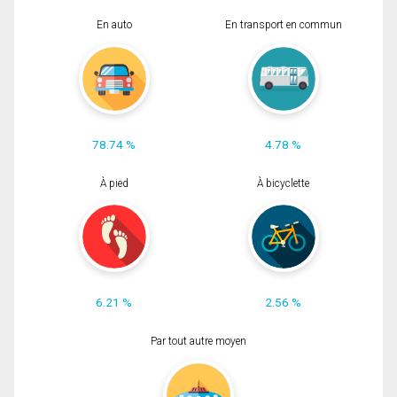
En auto
En transport en commun
78.74 %
4.78 %
À pied
À bicyclette
6.21 %
2.56 %
Par tout autre moyen