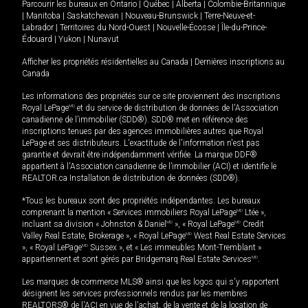
Parcourir les bureaux en
Ontario
|
Québec
|
Alberta
|
Colombie-Britannique
|
Manitoba
|
Saskatchewan
|
Nouveau-Brunswick
|
Terre-Neuve-et-
Labrador
|
Territoires du Nord-Ouest
|
Nouvelle-Écosse
|
Île-du-Prince-
Édouard
|
Yukon
|
Nunavut
Afficher les propriétés résidentielles au Canada
|
Dernières inscriptions au
Canada
Les informations des propriétés sur ce site proviennent des inscriptions
Royal LePage
MD
et du service de distribution de données de l'Association
canadienne de l’immobilier (SDD®). SDD® met en référence des
inscriptions tenues par des agences immobilières autres que Royal
LePage et ses distributeurs. L'exactitude de l'information n'est pas
garantie et devrait être indépendamment vérifiée. La marque DDF®
appartient à l'Association canadienne de l’immobilier (ACI) et identifie le
REALTOR.ca Installation de distribution de données (SDD®).
*Tous les bureaux sont des propriétés indépendantes. Les bureaux
comprenant la mention « Services immobiliers Royal LePage
MD
Ltée »,
incluant sa division « Johnston & Daniel
MD
», « Royal LePage
MD
Credit
Valley Real Estate, Brokerage », « Royal LePage
MD
West Real Estate Services
», « Royal LePage
MD
Sussex », et « Les immeubles Mont-Tremblant »
appartiennent et sont gérés par Bridgemarq Real Estate Services
MD
.
Les marques de commerce MLS® ainsi que les logos qui s'y rapportent
désignent les services professionnels rendus par les membres
REALTORS® de l'ACI en vue de l'achat, de la vente et de la location de