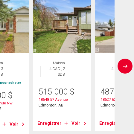
on
Maison
Maison
 3
4 CAC , 2
4 CAC , 3
DB
SDB
SDB
 pour acheter
515 000
$
487 800
00
$
18648 57 Avenue
18627 62a Avenue
enue Nw
Edmonton, AB
Edmonton, AB
B
Enregistrer
Voir
Enregistrer
Voir