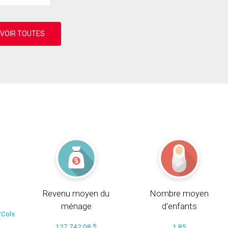
Revenu moyen du
Nombre moyen
ménage
d'enfants
/Cols
127 742.08 $
1.85