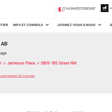
ZoneInvestisseurs RLP
TIER
INFO ET CONSEILS
JOIGNEZ-VOUS À NOUS
À
 AB
Page
n
Jamieson Place
5809 185 Street NW
 Gouvernement du Canada