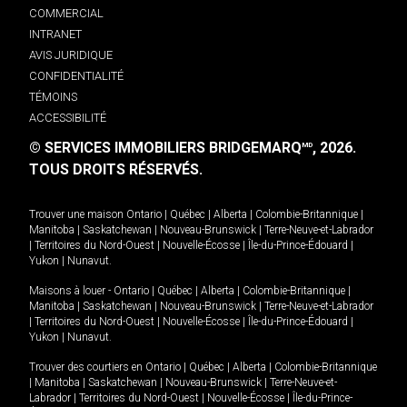
COMMERCIAL
INTRANET
AVIS JURIDIQUE
CONFIDENTIALITÉ
TÉMOINS
ACCESSIBILITÉ
© SERVICES IMMOBILIERS BRIDGEMARQ
, 2026.
MD
TOUS DROITS RÉSERVÉS.
Trouver une maison
Ontario
|
Québec
|
Alberta
|
Colombie-Britannique
|
Manitoba
|
Saskatchewan
|
Nouveau-Brunswick
|
Terre-Neuve-et-Labrador
|
Territoires du Nord-Ouest
|
Nouvelle-Écosse
|
Île-du-Prince-Édouard
|
Yukon
|
Nunavut
.
Maisons à louer -
Ontario
|
Québec
|
Alberta
|
Colombie-Britannique
|
Manitoba
|
Saskatchewan
|
Nouveau-Brunswick
|
Terre-Neuve-et-Labrador
|
Territoires du Nord-Ouest
|
Nouvelle-Écosse
|
Île-du-Prince-Édouard
|
Yukon
|
Nunavut
.
Trouver des courtiers en
Ontario
|
Québec
|
Alberta
|
Colombie-Britannique
|
Manitoba
|
Saskatchewan
|
Nouveau-Brunswick
|
Terre-Neuve-et-
Labrador
|
Territoires du Nord-Ouest
|
Nouvelle-Écosse
|
Île-du-Prince-