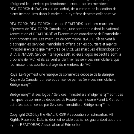
désignent les services professionnels rendus par les membres
REALTORS® de l'ACI en vue de l'achat, de la vente et de la location de
biens immobiliers dans le cadre d'un système de vente collaborative.
REALTOR®, REALTORS® et le logo REALTOR® sont des marques
déposées de REALTOR® Canada Inc., une compagnie dont la National
Association of REALTORS® et l'Association canadienne de l’immobilier
sont propriétaires. Les marques de commerce REALTOR® servent à
distinguer les services immobiliers offerts par les courtiers et agents
immobilier en tant que membres de l'ACI. Les marques d'homologation
S.I.A.® /MLS®, Service inter-agences®, et leurs logos respectifs sont la
propriété de l'ACI, et ils servent à identifier les services immobiliers que
fournissent les courtiers et agents membres de l'ACI.
Royal LePage
MD
est une marque de commerce déposée de la Banque
Royale du Canada, utilisée sous licence par les Services immobiliers
Bridgemarq
MD
.
Bridgemarq
MD
et ses logos / Services immobiliers Bridgemarq
MD
sont des
marques de commerce déposées de Residential Income Fund L.P. et sont
utilisées sous licence par Services immobiliers Bridgemarq
MD
Inc.
Copyright 2026 by the REALTORS® Association of Edmonton. All
Rights Reserved. Data is deemed reliable but is not guaranteed accurate
by the REALTORS® Association of Edmonton.