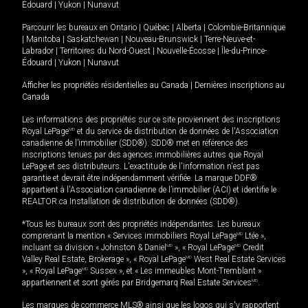
Édouard
|
Yukon
|
Nunavut
Parcourir les bureaux en
Ontario
|
Québec
|
Alberta
|
Colombie-Britannique
|
Manitoba
|
Saskatchewan
|
Nouveau-Brunswick
|
Terre-Neuve-et-
Labrador
|
Territoires du Nord-Ouest
|
Nouvelle-Écosse
|
Île-du-Prince-
Édouard
|
Yukon
|
Nunavut
Afficher les propriétés résidentielles au Canada
|
Dernières inscriptions au
Canada
Les informations des propriétés sur ce site proviennent des inscriptions
Royal LePage
MD
et du service de distribution de données de l'Association
canadienne de l’immobilier (SDD®). SDD® met en référence des
inscriptions tenues par des agences immobilières autres que Royal
LePage et ses distributeurs. L'exactitude de l'information n'est pas
garantie et devrait être indépendamment vérifiée. La marque DDF®
appartient à l'Association canadienne de l’immobilier (ACI) et identifie le
REALTOR.ca Installation de distribution de données (SDD®).
*Tous les bureaux sont des propriétés indépendantes. Les bureaux
comprenant la mention « Services immobiliers Royal LePage
MD
Ltée »,
incluant sa division « Johnston & Daniel
MD
», « Royal LePage
MD
Credit
Valley Real Estate, Brokerage », « Royal LePage
MD
West Real Estate Services
», « Royal LePage
MD
Sussex », et « Les immeubles Mont-Tremblant »
appartiennent et sont gérés par Bridgemarq Real Estate Services
MD
.
Les marques de commerce MLS® ainsi que les logos qui s'y rapportent