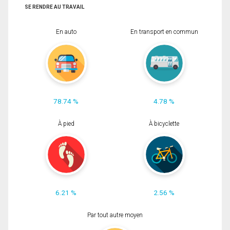
SE RENDRE AU TRAVAIL
En auto
En transport en commun
78.74 %
4.78 %
À pied
À bicyclette
6.21 %
2.56 %
Par tout autre moyen