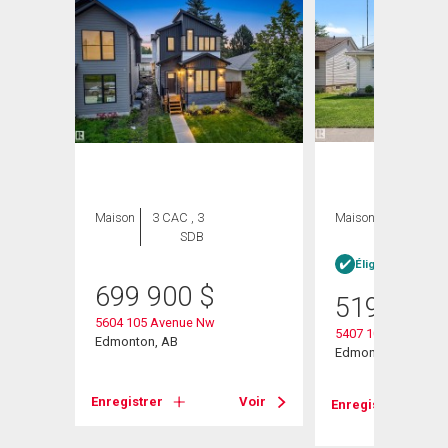
Maison
3 CAC , 3
Maison
5 CAC , 2
SDB
SDB
Éligible Louer po
699 900
$
519 900
5604 105 Avenue Nw
5407 106 Avenue N
Edmonton, AB
Edmonton, AB
Voir
Enregistrer
Voir
Enregistrer