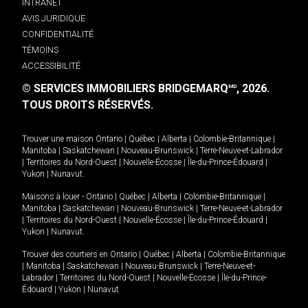
INTRANET
AVIS JURIDIQUE
CONFIDENTIALITÉ
TÉMOINS
ACCESSIBILITÉ
© SERVICES IMMOBILIERS BRIDGEMARQ
, 2026.
MD
TOUS DROITS RÉSERVÉS.
Trouver une maison
Ontario
|
Québec
|
Alberta
|
Colombie-Britannique
|
Manitoba
|
Saskatchewan
|
Nouveau-Brunswick
|
Terre-Neuve-et-Labrador
|
Territoires du Nord-Ouest
|
Nouvelle-Écosse
|
Île-du-Prince-Édouard
|
Yukon
|
Nunavut
.
Maisons à louer -
Ontario
|
Québec
|
Alberta
|
Colombie-Britannique
|
Manitoba
|
Saskatchewan
|
Nouveau-Brunswick
|
Terre-Neuve-et-Labrador
|
Territoires du Nord-Ouest
|
Nouvelle-Écosse
|
Île-du-Prince-Édouard
|
Yukon
|
Nunavut
.
Trouver des courtiers en
Ontario
|
Québec
|
Alberta
|
Colombie-Britannique
|
Manitoba
|
Saskatchewan
|
Nouveau-Brunswick
|
Terre-Neuve-et-
Labrador
|
Territoires du Nord-Ouest
|
Nouvelle-Écosse
|
Île-du-Prince-
Édouard
|
Yukon
|
Nunavut