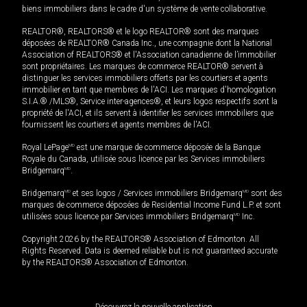
biens immobiliers dans le cadre d'un système de vente collaborative.
REALTOR®, REALTORS® et le logo REALTOR® sont des marques
déposées de REALTOR® Canada Inc., une compagnie dont la National
Association of REALTORS® et l'Association canadienne de l’immobilier
sont propriétaires. Les marques de commerce REALTOR® servent à
distinguer les services immobiliers offerts par les courtiers et agents
immobilier en tant que membres de l'ACI. Les marques d'homologation
S.I.A.® /MLS®, Service inter-agences®, et leurs logos respectifs sont la
propriété de l'ACI, et ils servent à identifier les services immobiliers que
fournissent les courtiers et agents membres de l'ACI.
Royal LePage
MD
est une marque de commerce déposée de la Banque
Royale du Canada, utilisée sous licence par les Services immobiliers
Bridgemarq
MD
.
Bridgemarq
MD
et ses logos / Services immobiliers Bridgemarq
MD
sont des
marques de commerce déposées de Residential Income Fund L.P. et sont
utilisées sous licence par Services immobiliers Bridgemarq
MD
Inc.
Copyright 2026 by the REALTORS® Association of Edmonton. All
Rights Reserved. Data is deemed reliable but is not guaranteed accurate
by the REALTORS® Association of Edmonton.
Découvrez la nouvelle application