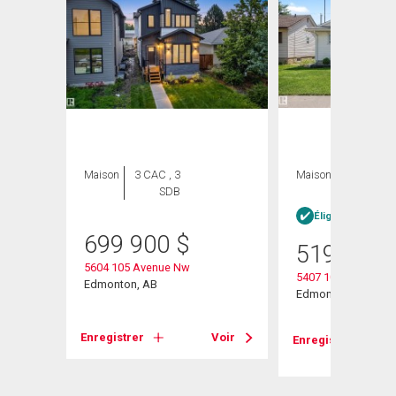
Maison
3 CAC , 3
Maison
5 CAC , 2
SDB
SDB
Éligible Louer po
699 900
$
519 900
5604 105 Avenue Nw
5407 106 Avenue N
Edmonton, AB
Edmonton, AB
Voir
Enregistrer
Voir
Enregistrer