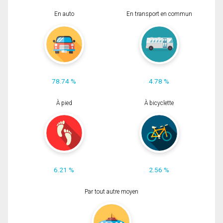
En auto
En transport en commun
78.74 %
4.78 %
À pied
À bicyclette
6.21 %
2.56 %
Par tout autre moyen