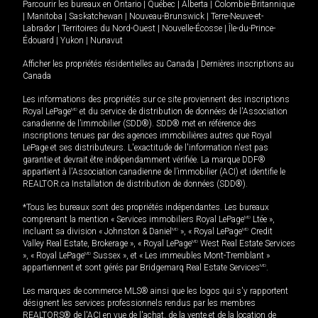
Parcourir les bureaux en
Ontario
|
Québec
|
Alberta
|
Colombie-Britannique
|
Manitoba
|
Saskatchewan
|
Nouveau-Brunswick
|
Terre-Neuve-et-
Labrador
|
Territoires du Nord-Ouest
|
Nouvelle-Écosse
|
Île-du-Prince-
Édouard
|
Yukon
|
Nunavut
Afficher les propriétés résidentielles au Canada
|
Dernières inscriptions au
Canada
Les informations des propriétés sur ce site proviennent des inscriptions
Royal LePage
MD
et du service de distribution de données de l'Association
canadienne de l’immobilier (SDD®). SDD® met en référence des
inscriptions tenues par des agences immobilières autres que Royal
LePage et ses distributeurs. L'exactitude de l'information n'est pas
garantie et devrait être indépendamment vérifiée. La marque DDF®
appartient à l'Association canadienne de l’immobilier (ACI) et identifie le
REALTOR.ca Installation de distribution de données (SDD®).
*Tous les bureaux sont des propriétés indépendantes. Les bureaux
comprenant la mention « Services immobiliers Royal LePage
MD
Ltée »,
incluant sa division « Johnston & Daniel
MD
», « Royal LePage
MD
Credit
Valley Real Estate, Brokerage », « Royal LePage
MD
West Real Estate Services
», « Royal LePage
MD
Sussex », et « Les immeubles Mont-Tremblant »
appartiennent et sont gérés par Bridgemarq Real Estate Services
MD
.
Les marques de commerce MLS® ainsi que les logos qui s'y rapportent
désignent les services professionnels rendus par les membres
REALTORS® de l'ACI en vue de l'achat, de la vente et de la location de