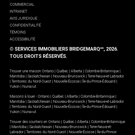
COMMERCIAL
INTRANET
AVIS JURIDIQUE
CONFIDENTIALITÉ
TÉMOINS
ACCESSIBILITÉ
© SERVICES IMMOBILIERS BRIDGEMARQ
, 2026.
MD
TOUS DROITS RÉSERVÉS.
Trouver une maison
Ontario
|
Québec
|
Alberta
|
Colombie-Britannique
|
Manitoba
|
Saskatchewan
|
Nouveau-Brunswick
|
Terre-Neuve-et-Labrador
|
Territoires du Nord-Ouest
|
Nouvelle-Écosse
|
Île-du-Prince-Édouard
|
Yukon
|
Nunavut
.
Maisons à louer -
Ontario
|
Québec
|
Alberta
|
Colombie-Britannique
|
Manitoba
|
Saskatchewan
|
Nouveau-Brunswick
|
Terre-Neuve-et-Labrador
|
Territoires du Nord-Ouest
|
Nouvelle-Écosse
|
Île-du-Prince-Édouard
|
Yukon
|
Nunavut
.
Trouver des courtiers en
Ontario
|
Québec
|
Alberta
|
Colombie-Britannique
|
Manitoba
|
Saskatchewan
|
Nouveau-Brunswick
|
Terre-Neuve-et-
Labrador
|
Territoires du Nord-Ouest
|
Nouvelle-Écosse
|
Île-du-Prince-