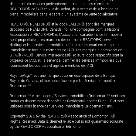
désignent les services professionnels rendus par les membres
REALTORS® de l'ACI en vue de l'achat, de la vente et de la location de
biens immobiliers dans le cadre d'un système de vente collaborative.
REALTOR®, REALTORS® et le logo REALTOR® sont des marques
déposées de REALTOR® Canada Inc., une compagnie dont la National
Association of REALTORS® et l'Association canadienne de l’immobilier
sont propriétaires. Les marques de commerce REALTOR® servent à
distinguer les services immobiliers offerts par les courtiers et agents
immobilier en tant que membres de l'ACI. Les marques d'homologation
S.I.A.® /MLS®, Service inter-agences®, et leurs logos respectifs sont la
propriété de l'ACI, et ils servent à identifier les services immobiliers que
fournissent les courtiers et agents membres de l'ACI.
Royal LePage
MD
est une marque de commerce déposée de la Banque
Royale du Canada, utilisée sous licence par les Services immobiliers
Bridgemarq
MD
.
Bridgemarq
MD
et ses logos / Services immobiliers Bridgemarq
MD
sont des
marques de commerce déposées de Residential Income Fund L.P. et sont
utilisées sous licence par Services immobiliers Bridgemarq
MD
Inc.
Copyright 2026 by the REALTORS® Association of Edmonton. All
Rights Reserved. Data is deemed reliable but is not guaranteed accurate
by the REALTORS® Association of Edmonton.