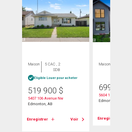
ION
Maison
5 CAC , 2
Maison
3 CAC , 3
SDB
SDB
Éligible Louer pour acheter
699 900
519 900
$
5604 105 Avenue N
5407 106 Avenue Nw
Edmonton, AB
Edmonton, AB
Voir
Enregistrer
Enregistrer
Voir