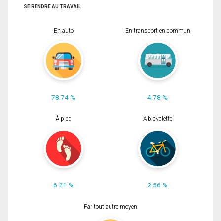
SE RENDRE AU TRAVAIL
En auto
En transport en commun
78.74 %
4.78 %
À pied
À bicyclette
6.21 %
2.56 %
Par tout autre moyen