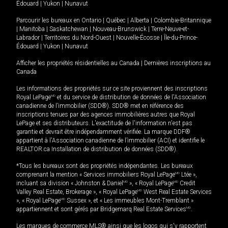
Édouard
|
Yukon
|
Nunavut
Parcourir les bureaux en
Ontario
|
Québec
|
Alberta
|
Colombie-Britannique
|
Manitoba
|
Saskatchewan
|
Nouveau-Brunswick
|
Terre-Neuve-et-
Labrador
|
Territoires du Nord-Ouest
|
Nouvelle-Écosse
|
Île-du-Prince-
Édouard
|
Yukon
|
Nunavut
Afficher les propriétés résidentielles au Canada
|
Dernières inscriptions au
Canada
Les informations des propriétés sur ce site proviennent des inscriptions
Royal LePage
MD
et du service de distribution de données de l'Association
canadienne de l’immobilier (SDD®). SDD® met en référence des
inscriptions tenues par des agences immobilières autres que Royal
LePage et ses distributeurs. L'exactitude de l'information n'est pas
garantie et devrait être indépendamment vérifiée. La marque DDF®
appartient à l'Association canadienne de l’immobilier (ACI) et identifie le
REALTOR.ca Installation de distribution de données (SDD®).
*Tous les bureaux sont des propriétés indépendantes. Les bureaux
comprenant la mention « Services immobiliers Royal LePage
MD
Ltée »,
incluant sa division « Johnston & Daniel
MD
», « Royal LePage
MD
Credit
Valley Real Estate, Brokerage », « Royal LePage
MD
West Real Estate Services
», « Royal LePage
MD
Sussex », et « Les immeubles Mont-Tremblant »
appartiennent et sont gérés par Bridgemarq Real Estate Services
MD
.
Les marques de commerce MLS® ainsi que les logos qui s'y rapportent