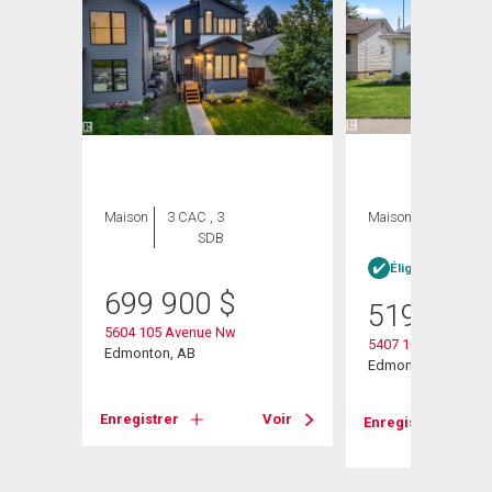
Maison
3 CAC , 3
Maison
5 CAC , 2
SDB
SDB
Éligible Louer po
699 900
$
519 900
5604 105 Avenue Nw
5407 106 Avenue N
Edmonton, AB
Edmonton, AB
Voir
Enregistrer
Voir
Enregistrer