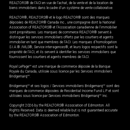
REALTORS® de l'ACI en vue de l'achat, de la vente et de la location de
biens immobiliers dans le cadre d'un système de vente collaborative.
REALTOR®, REALTORS® et le logo REALTOR® sont des marques
déposées de REALTOR® Canada Inc., une compagnie dont la National
Association of REALTORS® et l'Association canadienne de l’immobilier
sont propriétaires. Les marques de commerce REALTOR® servent à
distinguer les services immobiliers offerts par les courtiers et agents
immobilier en tant que membres de l'ACI. Les marques d'homologation
S.I.A.® /MLS®, Service inter-agences®, et leurs logos respectifs sont la
propriété de l'ACI, et ils servent à identifier les services immobiliers que
fournissent les courtiers et agents membres de l'ACI.
Royal LePage
MD
est une marque de commerce déposée de la Banque
Royale du Canada, utilisée sous licence par les Services immobiliers
Bridgemarq
MD
.
Bridgemarq
MD
et ses logos / Services immobiliers Bridgemarq
MD
sont des
marques de commerce déposées de Residential Income Fund L.P. et sont
utilisées sous licence par Services immobiliers Bridgemarq
MD
Inc.
Copyright 2026 by the REALTORS® Association of Edmonton. All
Rights Reserved. Data is deemed reliable but is not guaranteed accurate
by the REALTORS® Association of Edmonton.