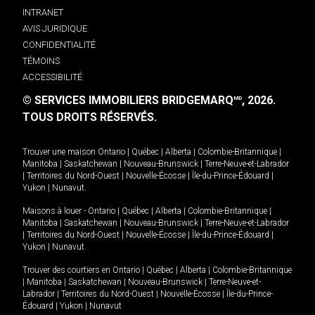
INTRANET
AVIS JURIDIQUE
CONFIDENTIALITÉ
TÉMOINS
ACCESSIBILITÉ
© SERVICES IMMOBILIERS BRIDGEMARQ
, 2026.
MD
TOUS DROITS RÉSERVÉS.
Trouver une maison
Ontario
|
Québec
|
Alberta
|
Colombie-Britannique
|
Manitoba
|
Saskatchewan
|
Nouveau-Brunswick
|
Terre-Neuve-et-Labrador
|
Territoires du Nord-Ouest
|
Nouvelle-Écosse
|
Île-du-Prince-Édouard
|
Yukon
|
Nunavut
.
Maisons à louer -
Ontario
|
Québec
|
Alberta
|
Colombie-Britannique
|
Manitoba
|
Saskatchewan
|
Nouveau-Brunswick
|
Terre-Neuve-et-Labrador
|
Territoires du Nord-Ouest
|
Nouvelle-Écosse
|
Île-du-Prince-Édouard
|
Yukon
|
Nunavut
.
Trouver des courtiers en
Ontario
|
Québec
|
Alberta
|
Colombie-Britannique
|
Manitoba
|
Saskatchewan
|
Nouveau-Brunswick
|
Terre-Neuve-et-
Labrador
|
Territoires du Nord-Ouest
|
Nouvelle-Écosse
|
Île-du-Prince-
Édouard
|
Yukon
|
Nunavut