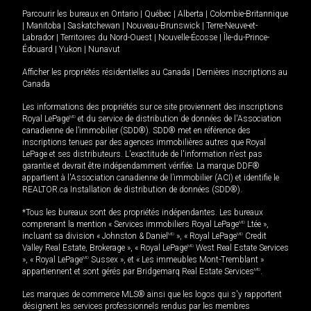
Parcourir les bureaux en
Ontario
|
Québec
|
Alberta
|
Colombie-Britannique
|
Manitoba
|
Saskatchewan
|
Nouveau-Brunswick
|
Terre-Neuve-et-
Labrador
|
Territoires du Nord-Ouest
|
Nouvelle-Écosse
|
Île-du-Prince-
Édouard
|
Yukon
|
Nunavut
Afficher les propriétés résidentielles au Canada
|
Dernières inscriptions au
Canada
Les informations des propriétés sur ce site proviennent des inscriptions
Royal LePage
MD
et du service de distribution de données de l'Association
canadienne de l’immobilier (SDD®). SDD® met en référence des
inscriptions tenues par des agences immobilières autres que Royal
LePage et ses distributeurs. L'exactitude de l'information n'est pas
garantie et devrait être indépendamment vérifiée. La marque DDF®
appartient à l'Association canadienne de l’immobilier (ACI) et identifie le
REALTOR.ca Installation de distribution de données (SDD®).
*Tous les bureaux sont des propriétés indépendantes. Les bureaux
comprenant la mention « Services immobiliers Royal LePage
MD
Ltée »,
incluant sa division « Johnston & Daniel
MD
», « Royal LePage
MD
Credit
Valley Real Estate, Brokerage », « Royal LePage
MD
West Real Estate Services
», « Royal LePage
MD
Sussex », et « Les immeubles Mont-Tremblant »
appartiennent et sont gérés par Bridgemarq Real Estate Services
MD
.
Les marques de commerce MLS® ainsi que les logos qui s'y rapportent
désignent les services professionnels rendus par les membres