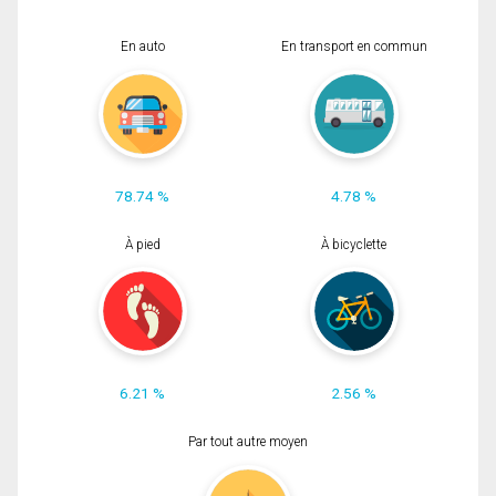
En auto
En transport en commun
78.74 %
4.78 %
À pied
À bicyclette
6.21 %
2.56 %
Par tout autre moyen