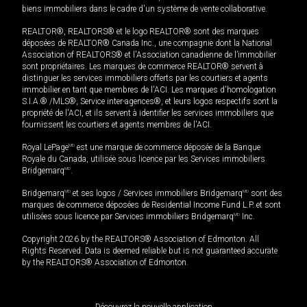
biens immobiliers dans le cadre d'un système de vente collaborative.
REALTOR®, REALTORS® et le logo REALTOR® sont des marques
déposées de REALTOR® Canada Inc., une compagnie dont la National
Association of REALTORS® et l'Association canadienne de l’immobilier
sont propriétaires. Les marques de commerce REALTOR® servent à
distinguer les services immobiliers offerts par les courtiers et agents
immobilier en tant que membres de l'ACI. Les marques d'homologation
S.I.A.® /MLS®, Service inter-agences®, et leurs logos respectifs sont la
propriété de l'ACI, et ils servent à identifier les services immobiliers que
fournissent les courtiers et agents membres de l'ACI.
Royal LePage
MD
est une marque de commerce déposée de la Banque
Royale du Canada, utilisée sous licence par les Services immobiliers
Bridgemarq
MD
.
Bridgemarq
MD
et ses logos / Services immobiliers Bridgemarq
MD
sont des
marques de commerce déposées de Residential Income Fund L.P. et sont
utilisées sous licence par Services immobiliers Bridgemarq
MD
Inc.
Copyright 2026 by the REALTORS® Association of Edmonton. All
Rights Reserved. Data is deemed reliable but is not guaranteed accurate
by the REALTORS® Association of Edmonton.
Découvrez la nouvelle application