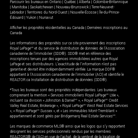
Parcourir les bureaux en
Ontario
|
Québec
|
Alberta
|
Colombie-Britannique
|
Manitoba
|
Saskatchewan
|
Nouveau-Brunswick
|
Terre-Neuve-et-
Labrador
|
Territoires du Nord-Ouest
|
Nouvelle-Écosse
|
Île-du-Prince-
Édouard
|
Yukon
|
Nunavut
Afficher les propriétés résidentielles au Canada
|
Dernières inscriptions au
Canada
Les informations des propriétés sur ce site proviennent des inscriptions
Royal LePage
MD
et du service de distribution de données de l'Association
canadienne de l’immobilier (SDD®). SDD® met en référence des
inscriptions tenues par des agences immobilières autres que Royal
LePage et ses distributeurs. L'exactitude de l'information n'est pas
garantie et devrait être indépendamment vérifiée. La marque DDF®
appartient à l'Association canadienne de l’immobilier (ACI) et identifie le
REALTOR.ca Installation de distribution de données (SDD®).
*Tous les bureaux sont des propriétés indépendantes. Les bureaux
comprenant la mention « Services immobiliers Royal LePage
MD
Ltée »,
incluant sa division « Johnston & Daniel
MD
», « Royal LePage
MD
Credit
Valley Real Estate, Brokerage », « Royal LePage
MD
West Real Estate Services
», « Royal LePage
MD
Sussex », et « Les immeubles Mont-Tremblant »
appartiennent et sont gérés par Bridgemarq Real Estate Services
MD
.
Les marques de commerce MLS® ainsi que les logos qui s'y rapportent
désignent les services professionnels rendus par les membres
REALTORS® de l'ACI en vue de l'achat, de la vente et de la location de