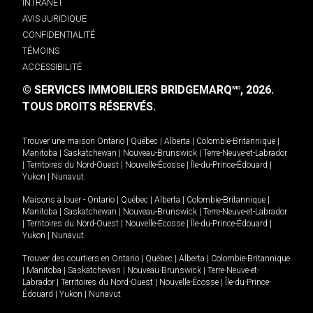
INTRANET
AVIS JURIDIQUE
CONFIDENTIALITÉ
TÉMOINS
ACCESSIBILITÉ
© SERVICES IMMOBILIERS BRIDGEMARQ
, 2026.
MD
TOUS DROITS RÉSERVÉS.
Trouver une maison
Ontario
|
Québec
|
Alberta
|
Colombie-Britannique
|
Manitoba
|
Saskatchewan
|
Nouveau-Brunswick
|
Terre-Neuve-et-Labrador
|
Territoires du Nord-Ouest
|
Nouvelle-Écosse
|
Île-du-Prince-Édouard
|
Yukon
|
Nunavut
.
Maisons à louer -
Ontario
|
Québec
|
Alberta
|
Colombie-Britannique
|
Manitoba
|
Saskatchewan
|
Nouveau-Brunswick
|
Terre-Neuve-et-Labrador
|
Territoires du Nord-Ouest
|
Nouvelle-Écosse
|
Île-du-Prince-Édouard
|
Yukon
|
Nunavut
.
Trouver des courtiers en
Ontario
|
Québec
|
Alberta
|
Colombie-Britannique
|
Manitoba
|
Saskatchewan
|
Nouveau-Brunswick
|
Terre-Neuve-et-
Labrador
|
Territoires du Nord-Ouest
|
Nouvelle-Écosse
|
Île-du-Prince-
Édouard
|
Yukon
|
Nunavut