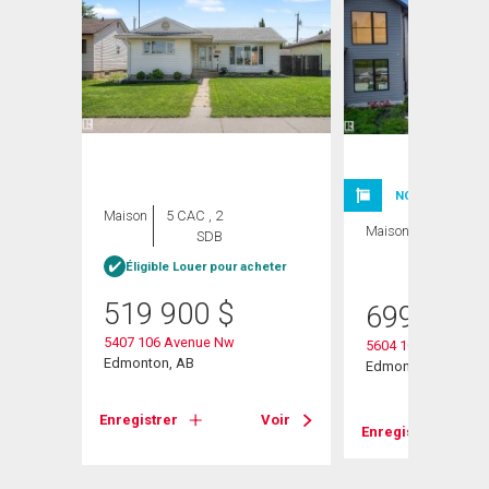
NOUVELLE INSC
Maison
5 CAC , 2
Maison
3 CAC , 3
SDB
SDB
Éligible Louer pour acheter
519 900
$
699 900
5407 106 Avenue Nw
5604 105 Avenue N
Edmonton, AB
Edmonton, AB
Voir
Enregistrer
Voir
Enregistrer