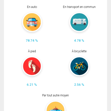
En auto
En transport en commun
78.74 %
4.78 %
À pied
À bicyclette
6.21 %
2.56 %
Par tout autre moyen