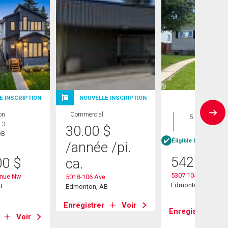
E INSCRIPTION
NOUVELLE INSCRIPTION
Maison
on
Commercial
5 CAC , 2
 3
SDB
30.00
$
DB
Éligible Louer pour 
/année
/pi.
542 500
00
$
ca.
5307 104 Avenue 
enue Nw
5018-106 Ave
Edmonton, AB
B
Edmonton, AB
Enregistrer
Voir
Enregistrer
Voir