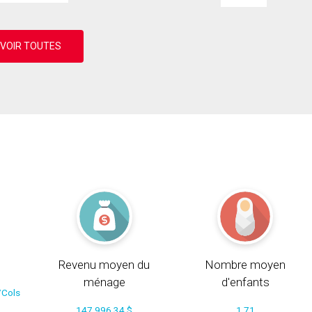
Revenu moyen du
Nombre moyen
ménage
d'enfants
/Cols
147 996.34 $
1.71