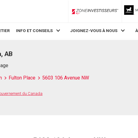
ZoneInvestisseurs RLP
TIER
INFO ET CONSEILS
JOIGNEZ-VOUS À NOUS
À
, AB
Page
n
Fulton Place
5603 106 Avenue NW
 Gouvernement du Canada