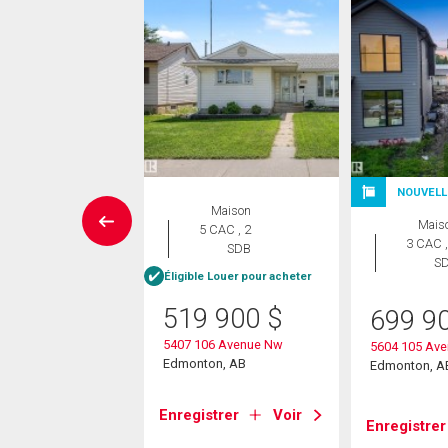
NOUVELL
Maison
Maison
Mais
 CAC , 2
5 CAC , 2
3 CAC ,
SDB
SDB
S
Éligible Louer pour acheter
4 900
$
519 900
$
699 9
06 Avenue
5407 106 Avenue Nw
5604 105 Av
on, AB
Edmonton, AB
Edmonton, A
strer
Voir
Enregistrer
Voir
Enregistrer