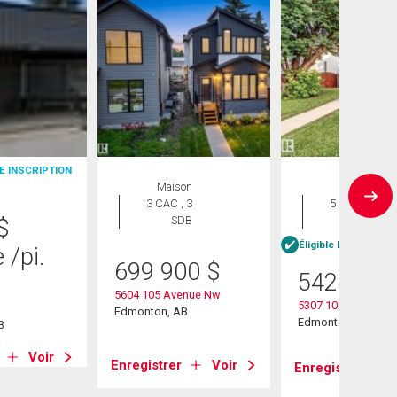
E INSCRIPTION
Maison
Maison
3 CAC , 3
5 CAC , 2
SDB
SDB
$
Éligible Louer pour 
e
/pi.
699 900
$
542 500
5604 105 Avenue Nw
5307 104 Avenue 
Edmonton, AB
Edmonton, AB
B
Voir
Enregistrer
Voir
Enregistrer