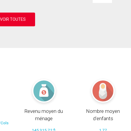
Revenu moyen du
Nombre moyen
ménage
d'enfants
/Cols
145 315.72 $
1.77