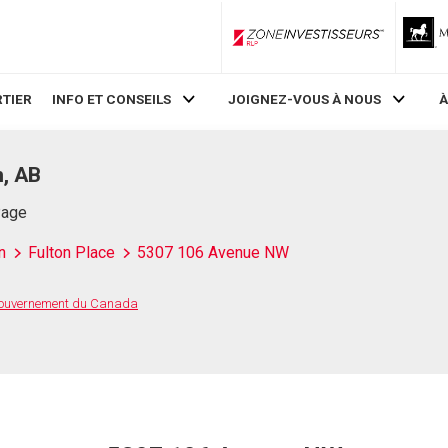
ZoneInvestisseurs RLP
TIER
INFO ET CONSEILS
JOIGNEZ-VOUS À NOUS
À
, AB
Page
n
Fulton Place
5307 106 Avenue NW
 Gouvernement du Canada