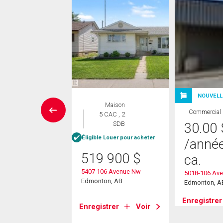
NOUVELL
Maison
Maison
Commercial
 CAC , 4
5 CAC , 2
SDB
SDB
30.00
Éligible Louer pour acheter
/anné
9 000
$
519 900
$
ca.
06b Avenue
5407 106 Avenue Nw
5018-106 Ave
on, AB
Edmonton, AB
Edmonton, A
Enregistrer
strer
Voir
Enregistrer
Voir