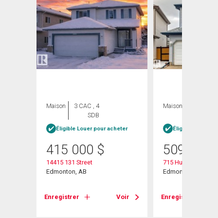
Maison
3 CAC , 4
Maison
4 CAC , 4
SDB
SDB
Éligible Louer pour acheter
Éligible Louer po
415 000
$
509 900
14415 131 Street
715 Hudson Place 
Edmonton, AB
Edmonton, AB
Enregistrer
Voir
Enregistrer
Voir