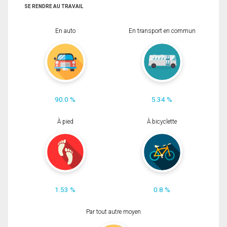
SE RENDRE AU TRAVAIL
En auto
En transport en commun
90.0 %
5.34 %
À pied
À bicyclette
1.53 %
0.8 %
Par tout autre moyen