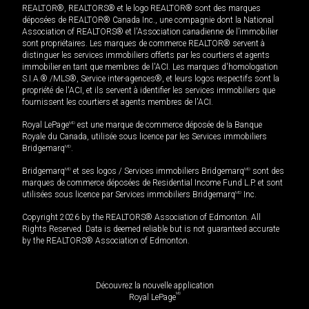
REALTOR®, REALTORS® et le logo REALTOR® sont des marques
déposées de REALTOR® Canada Inc., une compagnie dont la National
Association of REALTORS® et l'Association canadienne de l’immobilier
sont propriétaires. Les marques de commerce REALTOR® servent à
distinguer les services immobiliers offerts par les courtiers et agents
immobilier en tant que membres de l'ACI. Les marques d'homologation
S.I.A.® /MLS®, Service inter-agences®, et leurs logos respectifs sont la
propriété de l'ACI, et ils servent à identifier les services immobiliers que
fournissent les courtiers et agents membres de l'ACI.
Royal LePage
MD
est une marque de commerce déposée de la Banque
Royale du Canada, utilisée sous licence par les Services immobiliers
Bridgemarq
MD
.
Bridgemarq
MD
et ses logos / Services immobiliers Bridgemarq
MD
sont des
marques de commerce déposées de Residential Income Fund L.P. et sont
utilisées sous licence par Services immobiliers Bridgemarq
MD
Inc.
Copyright 2026 by the REALTORS® Association of Edmonton. All
Rights Reserved. Data is deemed reliable but is not guaranteed accurate
by the REALTORS® Association of Edmonton.
Découvrez la nouvelle application
MD
Royal LePage