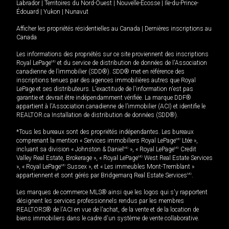
Labrador
|
Territoires du Nord-Ouest
|
Nouvelle-Écosse
|
Île-du-Prince-
Édouard
|
Yukon
|
Nunavut
Afficher les propriétés résidentielles au Canada
|
Dernières inscriptions au
Canada
Les informations des propriétés sur ce site proviennent des inscriptions
Royal LePage
MD
et du service de distribution de données de l'Association
canadienne de l’immobilier (SDD®). SDD® met en référence des
inscriptions tenues par des agences immobilières autres que Royal
LePage et ses distributeurs. L'exactitude de l'information n'est pas
garantie et devrait être indépendamment vérifiée. La marque DDF®
appartient à l'Association canadienne de l’immobilier (ACI) et identifie le
REALTOR.ca Installation de distribution de données (SDD®).
*Tous les bureaux sont des propriétés indépendantes. Les bureaux
comprenant la mention « Services immobiliers Royal LePage
MD
Ltée »,
incluant sa division « Johnston & Daniel
MD
», « Royal LePage
MD
Credit
Valley Real Estate, Brokerage », « Royal LePage
MD
West Real Estate Services
», « Royal LePage
MD
Sussex », et « Les immeubles Mont-Tremblant »
appartiennent et sont gérés par Bridgemarq Real Estate Services
MD
.
Les marques de commerce MLS® ainsi que les logos qui s'y rapportent
désignent les services professionnels rendus par les membres
REALTORS® de l'ACI en vue de l'achat, de la vente et de la location de
biens immobiliers dans le cadre d'un système de vente collaborative.