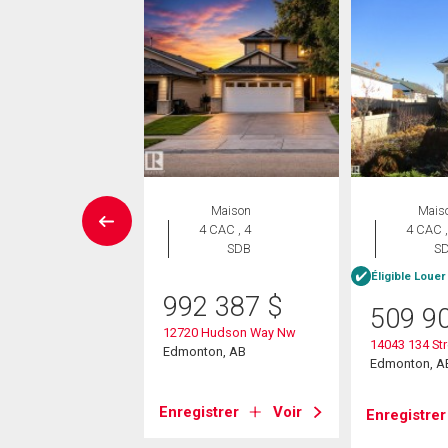
rcial
Maison
Mais
4 CAC , 4
4 CAC ,
00
$
SDB
S
née
/pi.
Éligible Louer
992 387
$
509 9
12720 Hudson Way Nw
 137 Avenue
14043 134 St
Edmonton, AB
on, AB
Edmonton, A
strer
Voir
Enregistrer
Voir
Enregistrer