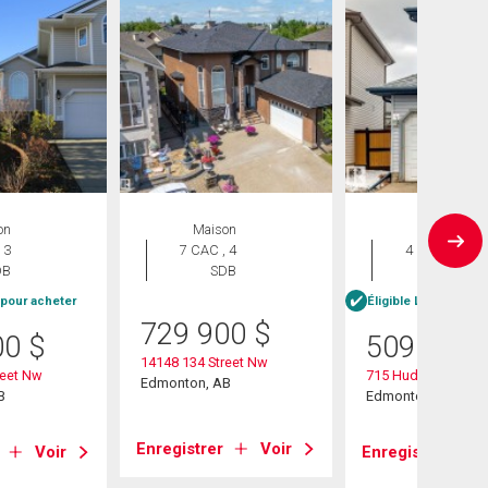
on
Maison
Maison
 3
7 CAC , 4
4 CAC , 4
DB
SDB
SDB
 pour acheter
Éligible Louer pour 
729 900
$
00
$
509 900
14148 134 Street Nw
reet Nw
715 Hudson Place
Edmonton, AB
B
Edmonton, AB
Enregistrer
Voir
Voir
Enregistrer