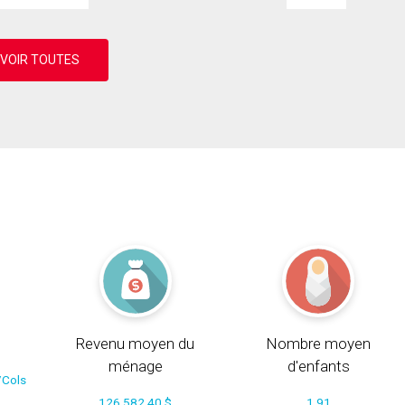
Revenu moyen du
Nombre moyen
ménage
d'enfants
/Cols
126 582.40 $
1.91