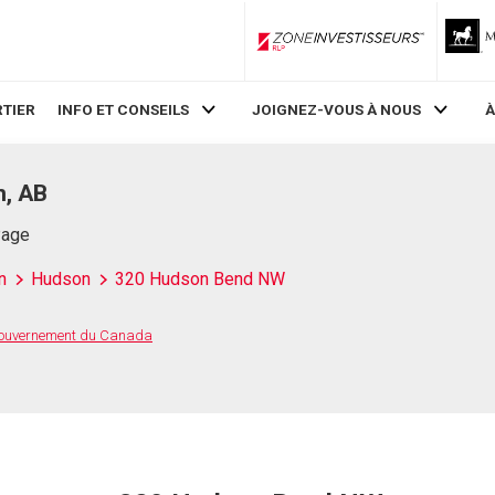
ZoneInvestisseurs RLP
TIER
INFO ET CONSEILS
JOIGNEZ-VOUS À NOUS
À
, AB
Page
n
Hudson
320 Hudson Bend NW
 Gouvernement du Canada