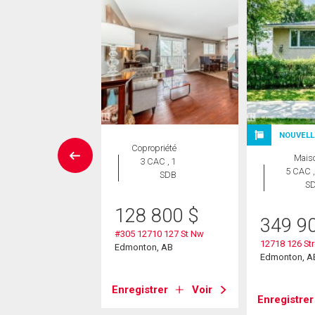
NOUVELL
Maison
Copropriété
Mais
 CAC , 2
3 CAC , 1
5 CAC ,
SDB
SDB
S
e Louer pour acheter
128 800
$
5 000
$
349 9
#305 12710 127 St Nw
Sherbrooke Avenue
12718 126 St
Edmonton, AB
on, AB
Edmonton, A
Enregistrer
Voir
strer
Voir
Enregistrer