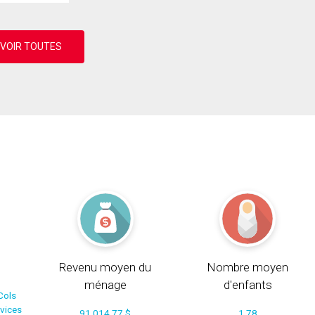
Revenu moyen du
Nombre moyen
ménage
d'enfants
Cols
rvices
91 014.77 $
1.78