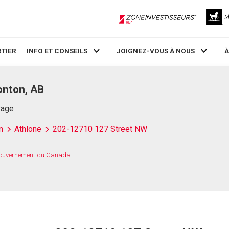
ZoneInvestisseurs RLP
TIER
INFO ET CONSEILS
JOIGNEZ-VOUS À NOUS
À
onton, AB
Page
n
Athlone
202-12710 127 Street NW
 Gouvernement du Canada