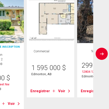
E INSCRIPTION
Commercial
Terrain
on
 2
299 900
DB
1 595 000
$
12804 126 Street N
Edmonton, AB
00
$
Edmonton, AB
reet Nw
B
Enregistrer
Voir
Enregistrer
Voir