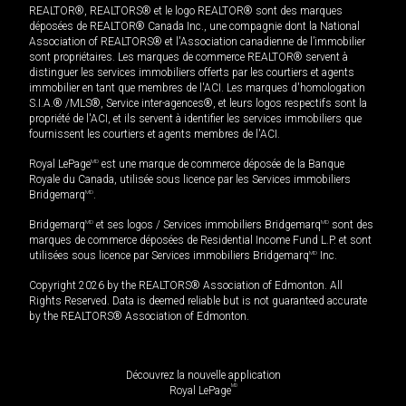
REALTOR®, REALTORS® et le logo REALTOR® sont des marques
déposées de REALTOR® Canada Inc., une compagnie dont la National
Association of REALTORS® et l'Association canadienne de l’immobilier
sont propriétaires. Les marques de commerce REALTOR® servent à
distinguer les services immobiliers offerts par les courtiers et agents
immobilier en tant que membres de l'ACI. Les marques d'homologation
S.I.A.® /MLS®, Service inter-agences®, et leurs logos respectifs sont la
propriété de l'ACI, et ils servent à identifier les services immobiliers que
fournissent les courtiers et agents membres de l'ACI.
Royal LePage
MD
est une marque de commerce déposée de la Banque
Royale du Canada, utilisée sous licence par les Services immobiliers
Bridgemarq
MD
.
Bridgemarq
MD
et ses logos / Services immobiliers Bridgemarq
MD
sont des
marques de commerce déposées de Residential Income Fund L.P. et sont
utilisées sous licence par Services immobiliers Bridgemarq
MD
Inc.
Copyright 2026 by the REALTORS® Association of Edmonton. All
Rights Reserved. Data is deemed reliable but is not guaranteed accurate
by the REALTORS® Association of Edmonton.
Découvrez la nouvelle application
MD
Royal LePage