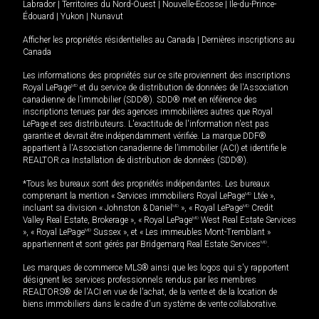
Labrador
|
Territoires du Nord-Ouest
|
Nouvelle-Écosse
|
Île-du-Prince-
Édouard
|
Yukon
|
Nunavut
Afficher les propriétés résidentielles au Canada
|
Dernières inscriptions au
Canada
Les informations des propriétés sur ce site proviennent des inscriptions
Royal LePage
MD
et du service de distribution de données de l'Association
canadienne de l’immobilier (SDD®). SDD® met en référence des
inscriptions tenues par des agences immobilières autres que Royal
LePage et ses distributeurs. L'exactitude de l'information n'est pas
garantie et devrait être indépendamment vérifiée. La marque DDF®
appartient à l'Association canadienne de l’immobilier (ACI) et identifie le
REALTOR.ca Installation de distribution de données (SDD®).
*Tous les bureaux sont des propriétés indépendantes. Les bureaux
comprenant la mention « Services immobiliers Royal LePage
MD
Ltée »,
incluant sa division « Johnston & Daniel
MD
», « Royal LePage
MD
Credit
Valley Real Estate, Brokerage », « Royal LePage
MD
West Real Estate Services
», « Royal LePage
MD
Sussex », et « Les immeubles Mont-Tremblant »
appartiennent et sont gérés par Bridgemarq Real Estate Services
MD
.
Les marques de commerce MLS® ainsi que les logos qui s'y rapportent
désignent les services professionnels rendus par les membres
REALTORS® de l'ACI en vue de l'achat, de la vente et de la location de
biens immobiliers dans le cadre d'un système de vente collaborative.