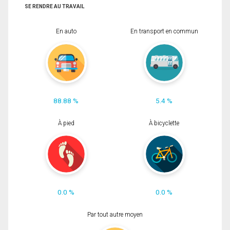
SE RENDRE AU TRAVAIL
En auto
En transport en commun
88.88 %
5.4 %
À pied
À bicyclette
0.0 %
0.0 %
Par tout autre moyen