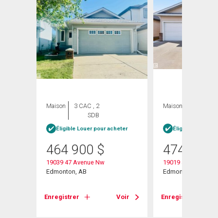
Maison
3 CAC , 2
Maison
3 CAC , 4
SDB
SDB
Éligible Louer pour acheter
Éligible Louer po
464 900
$
474 900
19039 47 Avenue Nw
19019 49 Avenue
w
Edmonton, AB
Edmonton, AB
Enregistrer
Voir
Enregistrer
Voir