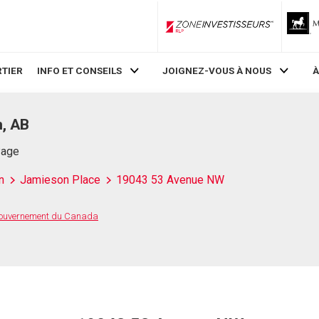
ZoneInvestisseurs RLP
TIER
INFO ET CONSEILS
JOIGNEZ-VOUS À NOUS
À
, AB
Page
n
Jamieson Place
19043 53 Avenue NW
 Gouvernement du Canada