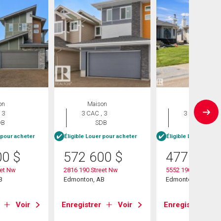
on
Maison
Maison
 3
3 CAC , 3
3 CAC , 3
DB
SDB
SDB
 pour acheter
Éligible Louer pour acheter
Éligible Louer pour 
00
$
572 600
$
477 400
eet Nw
2816 190 Street Nw
5552 190a Street N
B
Edmonton, AB
Edmonton, AB
Voir
Enregistrer
Voir
Enregistrer