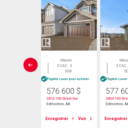
ropriété
Maison
Mais
 CAC , 2
3 CAC , 3
3 CAC ,
SDB
SDB
S
Éligible Louer pour acheter
Éligible Louer
4 000
$
576 600
$
577 6
340 199 St Nw
2812 190 Street Nw
2804 190 Str
on, AB
Edmonton, AB
Edmonton, A
strer
Voir
Enregistrer
Voir
Enregistrer