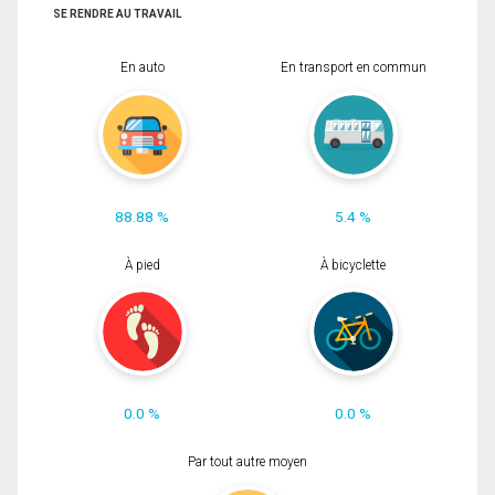
SE RENDRE AU TRAVAIL
En auto
En transport en commun
88.88 %
5.4 %
À pied
À bicyclette
0.0 %
0.0 %
Par tout autre moyen