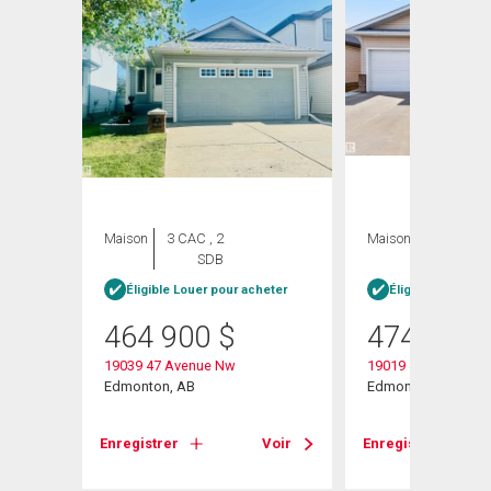
Maison
3 CAC , 2
Maison
3 CAC , 4
SDB
SDB
Éligible Louer pour acheter
Éligible Louer po
464 900
$
474 900
19039 47 Avenue Nw
19019 49 Avenue
w
Edmonton, AB
Edmonton, AB
Enregistrer
Voir
Enregistrer
Voir