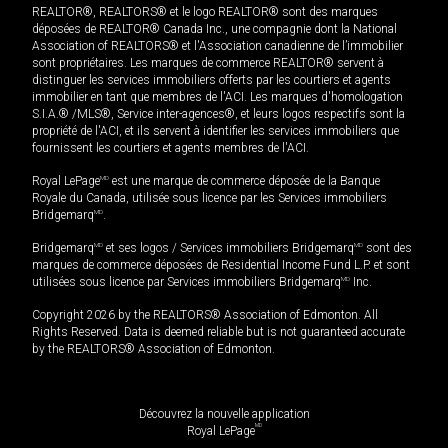
REALTOR®, REALTORS® et le logo REALTOR® sont des marques
déposées de REALTOR® Canada Inc., une compagnie dont la National
Association of REALTORS® et l'Association canadienne de l’immobilier
sont propriétaires. Les marques de commerce REALTOR® servent à
distinguer les services immobiliers offerts par les courtiers et agents
immobilier en tant que membres de l'ACI. Les marques d'homologation
S.I.A.® /MLS®, Service inter-agences®, et leurs logos respectifs sont la
propriété de l'ACI, et ils servent à identifier les services immobiliers que
fournissent les courtiers et agents membres de l'ACI.
Royal LePage
MD
est une marque de commerce déposée de la Banque
Royale du Canada, utilisée sous licence par les Services immobiliers
Bridgemarq
MD
.
Bridgemarq
MD
et ses logos / Services immobiliers Bridgemarq
MD
sont des
marques de commerce déposées de Residential Income Fund L.P. et sont
utilisées sous licence par Services immobiliers Bridgemarq
MD
Inc.
Copyright 2026 by the REALTORS® Association of Edmonton. All
Rights Reserved. Data is deemed reliable but is not guaranteed accurate
by the REALTORS® Association of Edmonton.
Découvrez la nouvelle application
MD
Royal LePage