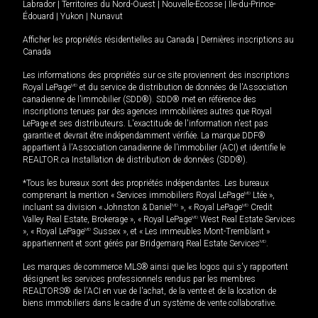
Labrador
|
Territoires du Nord-Ouest
|
Nouvelle-Écosse
|
Île-du-Prince-
Édouard
|
Yukon
|
Nunavut
Afficher les propriétés résidentielles au Canada
|
Dernières inscriptions au
Canada
Les informations des propriétés sur ce site proviennent des inscriptions
Royal LePage
MD
et du service de distribution de données de l'Association
canadienne de l’immobilier (SDD®). SDD® met en référence des
inscriptions tenues par des agences immobilières autres que Royal
LePage et ses distributeurs. L'exactitude de l'information n'est pas
garantie et devrait être indépendamment vérifiée. La marque DDF®
appartient à l'Association canadienne de l’immobilier (ACI) et identifie le
REALTOR.ca Installation de distribution de données (SDD®).
*Tous les bureaux sont des propriétés indépendantes. Les bureaux
comprenant la mention « Services immobiliers Royal LePage
MD
Ltée »,
incluant sa division « Johnston & Daniel
MD
», « Royal LePage
MD
Credit
Valley Real Estate, Brokerage », « Royal LePage
MD
West Real Estate Services
», « Royal LePage
MD
Sussex », et « Les immeubles Mont-Tremblant »
appartiennent et sont gérés par Bridgemarq Real Estate Services
MD
.
Les marques de commerce MLS® ainsi que les logos qui s'y rapportent
désignent les services professionnels rendus par les membres
REALTORS® de l'ACI en vue de l'achat, de la vente et de la location de
biens immobiliers dans le cadre d'un système de vente collaborative.