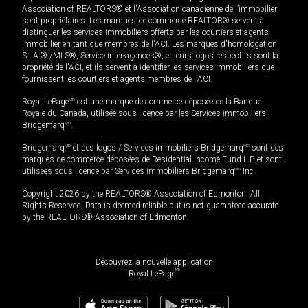
Association of REALTORS® et l'Association canadienne de l’immobilier
sont propriétaires. Les marques de commerce REALTOR® servent à
distinguer les services immobiliers offerts par les courtiers et agents
immobilier en tant que membres de l'ACI. Les marques d'homologation
S.I.A.® /MLS®, Service inter-agences®, et leurs logos respectifs sont la
propriété de l'ACI, et ils servent à identifier les services immobiliers que
fournissent les courtiers et agents membres de l'ACI.
Royal LePage
MD
est une marque de commerce déposée de la Banque
Royale du Canada, utilisée sous licence par les Services immobiliers
Bridgemarq
MD
.
Bridgemarq
MD
et ses logos / Services immobiliers Bridgemarq
MD
sont des
marques de commerce déposées de Residential Income Fund L.P. et sont
utilisées sous licence par Services immobiliers Bridgemarq
MD
Inc.
Copyright 2026 by the REALTORS® Association of Edmonton. All
Rights Reserved. Data is deemed reliable but is not guaranteed accurate
by the REALTORS® Association of Edmonton.
Découvrez la nouvelle application
MD
Royal LePage