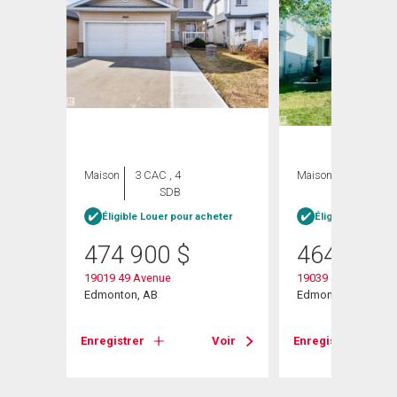
ION
Maison
3 CAC , 4
Maison
3 CAC , 2
SDB
SDB
Éligible Louer pour acheter
Éligible Louer po
474 900
$
464 900
19019 49 Avenue
19039 47 Avenue N
Edmonton, AB
Edmonton, AB
Enregistrer
Voir
Enregistrer
Voir