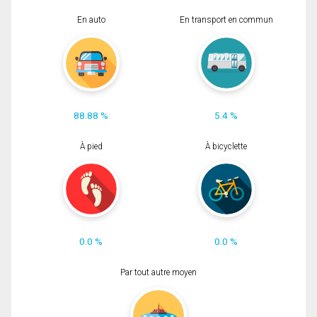
En auto
En transport en commun
88.88 %
5.4 %
À pied
À bicyclette
0.0 %
0.0 %
Par tout autre moyen