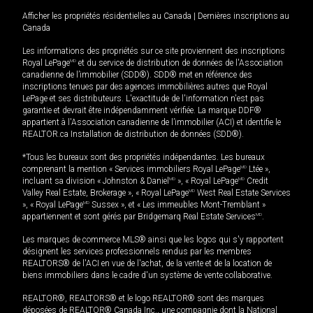
Afficher les propriétés résidentielles au Canada
|
Dernières inscriptions au
Canada
Les informations des propriétés sur ce site proviennent des inscriptions
Royal LePage
MD
et du service de distribution de données de l'Association
canadienne de l’immobilier (SDD®). SDD® met en référence des
inscriptions tenues par des agences immobilières autres que Royal
LePage et ses distributeurs. L'exactitude de l'information n'est pas
garantie et devrait être indépendamment vérifiée. La marque DDF®
appartient à l'Association canadienne de l’immobilier (ACI) et identifie le
REALTOR.ca Installation de distribution de données (SDD®).
*Tous les bureaux sont des propriétés indépendantes. Les bureaux
comprenant la mention « Services immobiliers Royal LePage
MD
Ltée »,
incluant sa division « Johnston & Daniel
MD
», « Royal LePage
MD
Credit
Valley Real Estate, Brokerage », « Royal LePage
MD
West Real Estate Services
», « Royal LePage
MD
Sussex », et « Les immeubles Mont-Tremblant »
appartiennent et sont gérés par Bridgemarq Real Estate Services
MD
.
Les marques de commerce MLS® ainsi que les logos qui s'y rapportent
désignent les services professionnels rendus par les membres
REALTORS® de l'ACI en vue de l'achat, de la vente et de la location de
biens immobiliers dans le cadre d'un système de vente collaborative.
REALTOR®, REALTORS® et le logo REALTOR® sont des marques
déposées de REALTOR® Canada Inc., une compagnie dont la National