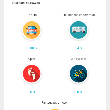
SE RENDRE AU TRAVAIL
En auto
En transport en commun
88.88 %
5.4 %
À pied
À bicyclette
0.0 %
0.0 %
Par tout autre moyen