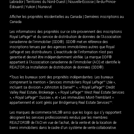
Labrador
|
Territoires du Nord-Ouest
|
Nouvelle-Écosse
|
Île-du-Prince-
Édouard
|
Yukon
|
Nunavut
Afficher les propriétés résidentielles au Canada
|
Dernières inscriptions au
Canada
Les informations des propriétés sur ce site proviennent des inscriptions
Royal LePage
MD
et du service de distribution de données de l'Association
canadienne de l’immobilier (SDD®). SDD® met en référence des
inscriptions tenues par des agences immobilières autres que Royal
LePage et ses distributeurs. L'exactitude de l'information n'est pas
garantie et devrait être indépendamment vérifiée. La marque DDF®
appartient à l'Association canadienne de l’immobilier (ACI) et identifie le
REALTOR.ca Installation de distribution de données (SDD®).
*Tous les bureaux sont des propriétés indépendantes. Les bureaux
comprenant la mention « Services immobiliers Royal LePage
MD
Ltée »,
incluant sa division « Johnston & Daniel
MD
», « Royal LePage
MD
Credit
Valley Real Estate, Brokerage », « Royal LePage
MD
West Real Estate Services
», « Royal LePage
MD
Sussex », et « Les immeubles Mont-Tremblant »
appartiennent et sont gérés par Bridgemarq Real Estate Services
MD
.
Les marques de commerce MLS® ainsi que les logos qui s'y rapportent
désignent les services professionnels rendus par les membres
REALTORS® de l'ACI en vue de l'achat, de la vente et de la location de
biens immobiliers dans le cadre d'un système de vente collaborative.