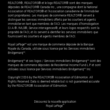
REALTOR®, REALTORS® et le logo REALTOR® sont des marques
déposées de REALTOR® Canada Inc., une compagnie dont la National
Association of REALTORS® et l'Association canadienne de l’immobilier
sont propriétaires. Les marques de commerce REALTOR® servent à
distinguer les services immobiliers offerts par les courtiers et agents
immobilier en tant que membres de l'ACI. Les marques d'homologation
S.I.A.® /MLS®, Service inter-agences®, et leurs logos respectifs sont la
propriété de l'ACI, et ils servent à identifier les services immobiliers que
fournissent les courtiers et agents membres de l'ACI.
Royal LePage
MD
est une marque de commerce déposée de la Banque
Royale du Canada, utilisée sous licence par les Services immobiliers
Bridgemarq
MD
.
Bridgemarq
MD
et ses logos / Services immobiliers Bridgemarq
MD
sont des
marques de commerce déposées de Residential Income Fund L.P. et sont
utilisées sous licence par Services immobiliers Bridgemarq
MD
Inc.
Copyright 2026 by the REALTORS® Association of Edmonton. All
Rights Reserved. Data is deemed reliable but is not guaranteed accurate
by the REALTORS® Association of Edmonton.
Découvrez la nouvelle application
MD
Royal LePage