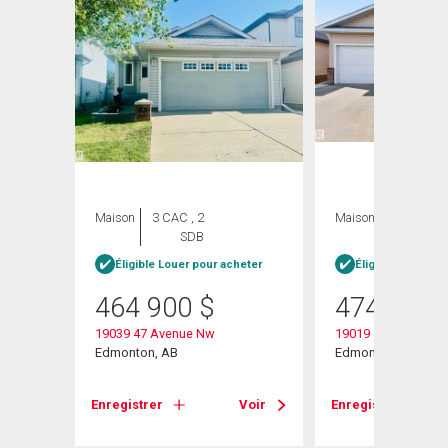
Maison
3 CAC , 2
Maison
3 CAC , 4
SDB
SDB
Éligible Louer pour acheter
Éligible Louer po
464 900
$
474 900
19039 47 Avenue Nw
19019 49 Avenue
Edmonton, AB
Edmonton, AB
Voir
Enregistrer
Voir
Enregistrer