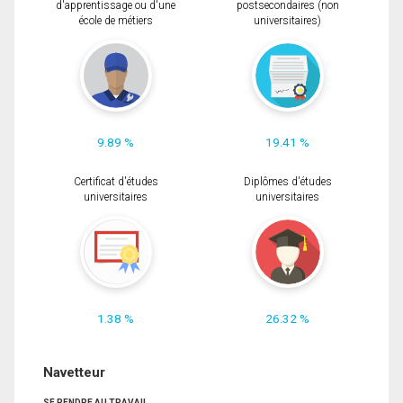
d'apprentissage ou d'une
postsecondaires (non
école de métiers
universitaires)
9.89 %
19.41 %
Certificat d'études
Diplômes d'études
universitaires
universitaires
1.38 %
26.32 %
Navetteur
SE RENDRE AU TRAVAIL