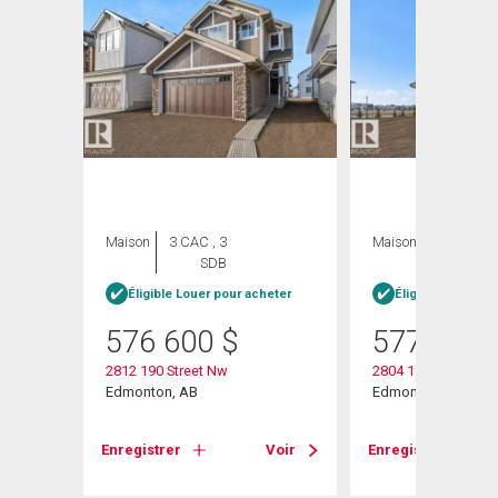
Maison
3 CAC , 3
Maison
3 CAC , 3
SDB
SDB
Éligible Louer pour acheter
Éligible Louer po
576 600
$
577 600
2812 190 Street Nw
2804 190 Street Nw
Edmonton, AB
Edmonton, AB
Enregistrer
Voir
Enregistrer
Voir