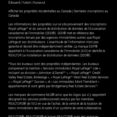
Édouard
|
Yukon
|
Nunavut
Afficher les propriétés résidentielles au Canada
|
Dernières inscriptions au
Canada
Les informations des propriétés sur ce site proviennent des inscriptions
Royal LePage
MD
et du service de distribution de données de l'Association
canadienne de l’immobilier (SDD®). SDD® met en référence des
inscriptions tenues par des agences immobilières autres que Royal
LePage et ses distributeurs. L'exactitude de l'information n'est pas
garantie et devrait être indépendamment vérifiée. La marque DDF®
appartient à l'Association canadienne de l’immobilier (ACI) et identifie le
REALTOR.ca Installation de distribution de données (SDD®).
*Tous les bureaux sont des propriétés indépendantes. Les bureaux
comprenant la mention « Services immobiliers Royal LePage
MD
Ltée »,
incluant sa division « Johnston & Daniel
MD
», « Royal LePage
MD
Credit
Valley Real Estate, Brokerage », « Royal LePage
MD
West Real Estate Services
», « Royal LePage
MD
Sussex », et « Les immeubles Mont-Tremblant »
appartiennent et sont gérés par Bridgemarq Real Estate Services
MD
.
Les marques de commerce MLS® ainsi que les logos qui s'y rapportent
désignent les services professionnels rendus par les membres
REALTORS® de l'ACI en vue de l'achat, de la vente et de la location de
biens immobiliers dans le cadre d'un système de vente collaborative.
REALTOR®, REALTORS® et le logo REALTOR® sont des marques