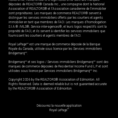
déposées de REALTOR® Canada Inc., une compagnie dont la National
Association of REALTORS® et l'Association canadienne de l’immobilier
sont propriétaires. Les marques de commerce REALTOR® servent à
distinguer les services immobiliers offerts par les courtiers et agents
immobilier en tant que membres de l'ACI. Les marques d'homologation
S.I.A.® /MLS®, Service inter-agences®, et leurs logos respectifs sont la
propriété de l'ACI, et ils servent à identifier les services immobiliers que
fournissent les courtiers et agents membres de l'ACI.
Royal LePage
MD
est une marque de commerce déposée de la Banque
Royale du Canada, utilisée sous licence par les Services immobiliers
Bridgemarq
MD
.
Bridgemarq
MD
et ses logos / Services immobiliers Bridgemarq
MD
sont des
marques de commerce déposées de Residential Income Fund L.P. et sont
utilisées sous licence par Services immobiliers Bridgemarq
MD
Inc.
Copyright 2026 by the REALTORS® Association of Edmonton. All
Rights Reserved. Data is deemed reliable but is not guaranteed accurate
by the REALTORS® Association of Edmonton.
Découvrez la nouvelle application
MD
Royal LePage