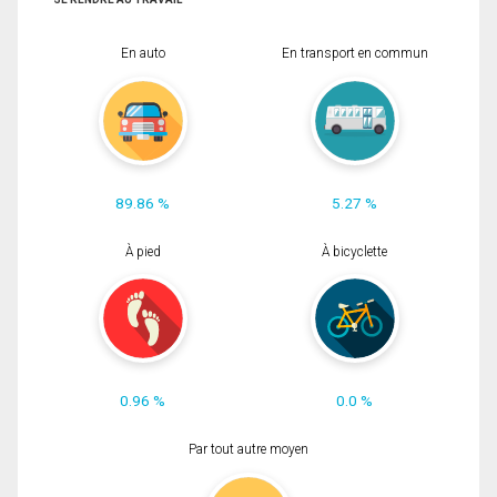
En auto
En transport en commun
89.86 %
5.27 %
À pied
À bicyclette
0.96 %
0.0 %
Par tout autre moyen