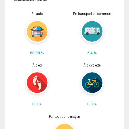
En auto
En transport en commun
88.88 %
5.4 %
À pied
À bicyclette
0.0 %
0.0 %
Par tout autre moyen