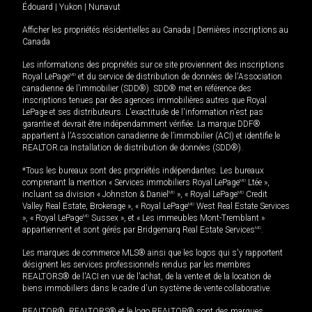
Édouard
|
Yukon
|
Nunavut
Afficher les propriétés résidentielles au Canada
|
Dernières inscriptions au
Canada
Les informations des propriétés sur ce site proviennent des inscriptions
Royal LePage
MD
et du service de distribution de données de l'Association
canadienne de l’immobilier (SDD®). SDD® met en référence des
inscriptions tenues par des agences immobilières autres que Royal
LePage et ses distributeurs. L'exactitude de l'information n'est pas
garantie et devrait être indépendamment vérifiée. La marque DDF®
appartient à l'Association canadienne de l’immobilier (ACI) et identifie le
REALTOR.ca Installation de distribution de données (SDD®).
*Tous les bureaux sont des propriétés indépendantes. Les bureaux
comprenant la mention « Services immobiliers Royal LePage
MD
Ltée »,
incluant sa division « Johnston & Daniel
MD
», « Royal LePage
MD
Credit
Valley Real Estate, Brokerage », « Royal LePage
MD
West Real Estate Services
», « Royal LePage
MD
Sussex », et « Les immeubles Mont-Tremblant »
appartiennent et sont gérés par Bridgemarq Real Estate Services
MD
.
Les marques de commerce MLS® ainsi que les logos qui s'y rapportent
désignent les services professionnels rendus par les membres
REALTORS® de l'ACI en vue de l'achat, de la vente et de la location de
biens immobiliers dans le cadre d'un système de vente collaborative.
REALTOR®, REALTORS® et le logo REALTOR® sont des marques