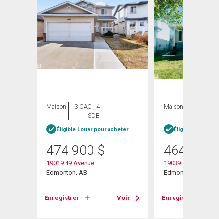
Maison
3 CAC , 4
Maison
3 CAC , 2
SDB
SDB
Éligible Louer pour acheter
Éligible Louer po
474 900
$
464 900
19019 49 Avenue
19039 47 Avenue N
Edmonton, AB
Edmonton, AB
Enregistrer
Voir
Enregistrer
Voir