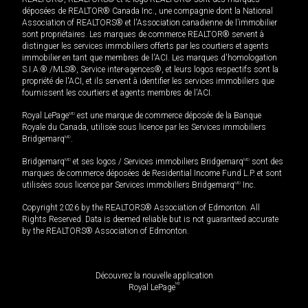
déposées de REALTOR® Canada Inc., une compagnie dont la National
Association of REALTORS® et l'Association canadienne de l’immobilier
sont propriétaires. Les marques de commerce REALTOR® servent à
distinguer les services immobiliers offerts par les courtiers et agents
immobilier en tant que membres de l'ACI. Les marques d'homologation
S.I.A.® /MLS®, Service inter-agences®, et leurs logos respectifs sont la
propriété de l'ACI, et ils servent à identifier les services immobiliers que
fournissent les courtiers et agents membres de l'ACI.
Royal LePage
MD
est une marque de commerce déposée de la Banque
Royale du Canada, utilisée sous licence par les Services immobiliers
Bridgemarq
MD
.
Bridgemarq
MD
et ses logos / Services immobiliers Bridgemarq
MD
sont des
marques de commerce déposées de Residential Income Fund L.P. et sont
utilisées sous licence par Services immobiliers Bridgemarq
MD
Inc.
Copyright 2026 by the REALTORS® Association of Edmonton. All
Rights Reserved. Data is deemed reliable but is not guaranteed accurate
by the REALTORS® Association of Edmonton.
Découvrez la nouvelle application
MD
Royal LePage