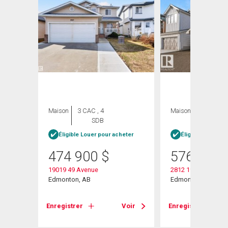
Maison
3 CAC , 4
Maison
3 CAC , 3
SDB
SDB
heter
Éligible Louer pour acheter
Éligible Louer po
474 900
$
576 600
19019 49 Avenue
2812 190 Street Nw
Edmonton, AB
Edmonton, AB
Voir
Enregistrer
Voir
Enregistrer