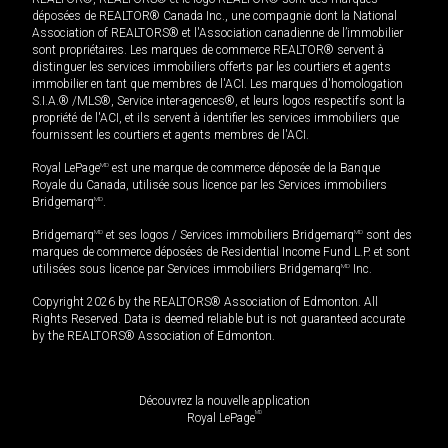
déposées de REALTOR® Canada Inc., une compagnie dont la National
Association of REALTORS® et l'Association canadienne de l’immobilier
sont propriétaires. Les marques de commerce REALTOR® servent à
distinguer les services immobiliers offerts par les courtiers et agents
immobilier en tant que membres de l'ACI. Les marques d'homologation
S.I.A.® /MLS®, Service inter-agences®, et leurs logos respectifs sont la
propriété de l'ACI, et ils servent à identifier les services immobiliers que
fournissent les courtiers et agents membres de l'ACI.
Royal LePage
MD
est une marque de commerce déposée de la Banque
Royale du Canada, utilisée sous licence par les Services immobiliers
Bridgemarq
MD
.
Bridgemarq
MD
et ses logos / Services immobiliers Bridgemarq
MD
sont des
marques de commerce déposées de Residential Income Fund L.P. et sont
utilisées sous licence par Services immobiliers Bridgemarq
MD
Inc.
Copyright 2026 by the REALTORS® Association of Edmonton. All
Rights Reserved. Data is deemed reliable but is not guaranteed accurate
by the REALTORS® Association of Edmonton.
Découvrez la nouvelle application
MD
Royal LePage