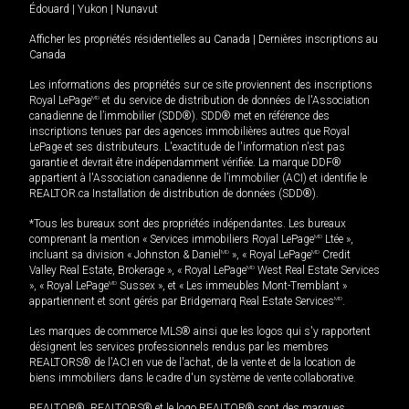
Édouard
|
Yukon
|
Nunavut
Afficher les propriétés résidentielles au Canada
|
Dernières inscriptions au
Canada
Les informations des propriétés sur ce site proviennent des inscriptions
Royal LePage
MD
et du service de distribution de données de l'Association
canadienne de l’immobilier (SDD®). SDD® met en référence des
inscriptions tenues par des agences immobilières autres que Royal
LePage et ses distributeurs. L'exactitude de l'information n'est pas
garantie et devrait être indépendamment vérifiée. La marque DDF®
appartient à l'Association canadienne de l’immobilier (ACI) et identifie le
REALTOR.ca Installation de distribution de données (SDD®).
*Tous les bureaux sont des propriétés indépendantes. Les bureaux
comprenant la mention « Services immobiliers Royal LePage
MD
Ltée »,
incluant sa division « Johnston & Daniel
MD
», « Royal LePage
MD
Credit
Valley Real Estate, Brokerage », « Royal LePage
MD
West Real Estate Services
», « Royal LePage
MD
Sussex », et « Les immeubles Mont-Tremblant »
appartiennent et sont gérés par Bridgemarq Real Estate Services
MD
.
Les marques de commerce MLS® ainsi que les logos qui s'y rapportent
désignent les services professionnels rendus par les membres
REALTORS® de l'ACI en vue de l'achat, de la vente et de la location de
biens immobiliers dans le cadre d'un système de vente collaborative.
REALTOR®, REALTORS® et le logo REALTOR® sont des marques