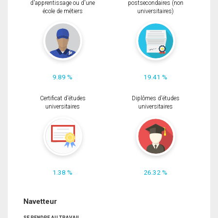
d'apprentissage ou d'une
postsecondaires (non
école de métiers
universitaires)
9.89 %
19.41 %
Certificat d'études
Diplômes d'études
universitaires
universitaires
1.38 %
26.32 %
Navetteur
SE RENDRE AU TRAVAIL