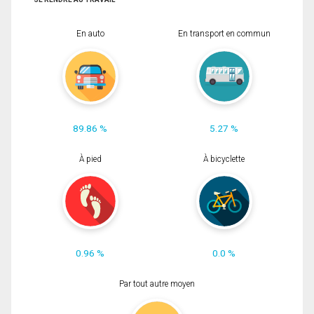
En auto
En transport en commun
89.86 %
5.27 %
À pied
À bicyclette
0.96 %
0.0 %
Par tout autre moyen