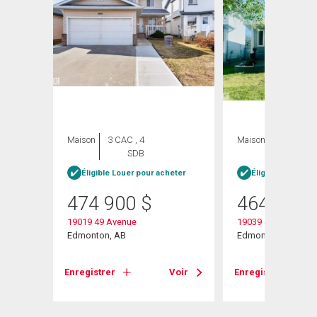
ION
Maison
3 CAC , 4
Maison
3 CAC , 2
SDB
SDB
Éligible Louer pour acheter
Éligible Louer po
474 900
$
464 900
19019 49 Avenue
19039 47 Avenue N
Edmonton, AB
Edmonton, AB
 Nw
Enregistrer
Voir
Enregistrer
Voir