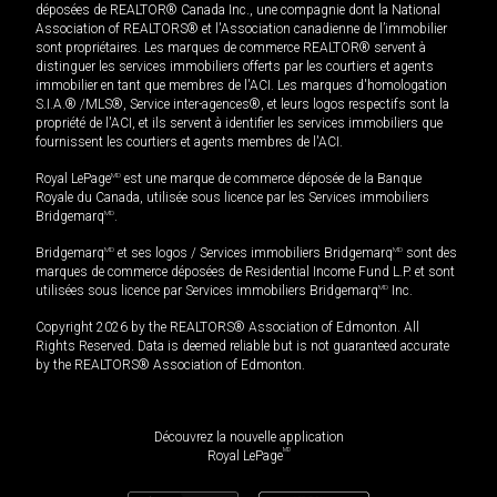
déposées de REALTOR® Canada Inc., une compagnie dont la National
Association of REALTORS® et l'Association canadienne de l’immobilier
sont propriétaires. Les marques de commerce REALTOR® servent à
distinguer les services immobiliers offerts par les courtiers et agents
immobilier en tant que membres de l'ACI. Les marques d'homologation
S.I.A.® /MLS®, Service inter-agences®, et leurs logos respectifs sont la
propriété de l'ACI, et ils servent à identifier les services immobiliers que
fournissent les courtiers et agents membres de l'ACI.
Royal LePage
MD
est une marque de commerce déposée de la Banque
Royale du Canada, utilisée sous licence par les Services immobiliers
Bridgemarq
MD
.
Bridgemarq
MD
et ses logos / Services immobiliers Bridgemarq
MD
sont des
marques de commerce déposées de Residential Income Fund L.P. et sont
utilisées sous licence par Services immobiliers Bridgemarq
MD
Inc.
Copyright 2026 by the REALTORS® Association of Edmonton. All
Rights Reserved. Data is deemed reliable but is not guaranteed accurate
by the REALTORS® Association of Edmonton.
Découvrez la nouvelle application
MD
Royal LePage