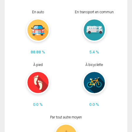
En auto
En transport en commun
88.88 %
5.4 %
À pied
À bicyclette
0.0 %
0.0 %
Par tout autre moyen