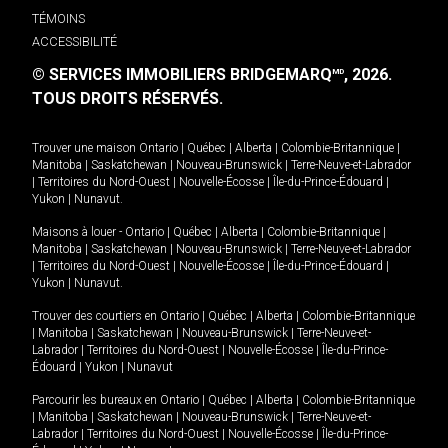
TÉMOINS
ACCESSIBILITÉ
© SERVICES IMMOBILIERS BRIDGEMARQ
, 2026.
MD
TOUS DROITS RÉSERVÉS.
Trouver une maison
Ontario
|
Québec
|
Alberta
|
Colombie-Britannique
|
Manitoba
|
Saskatchewan
|
Nouveau-Brunswick
|
Terre-Neuve-et-Labrador
|
Territoires du Nord-Ouest
|
Nouvelle-Écosse
|
Île-du-Prince-Édouard
|
Yukon
|
Nunavut
.
Maisons à louer -
Ontario
|
Québec
|
Alberta
|
Colombie-Britannique
|
Manitoba
|
Saskatchewan
|
Nouveau-Brunswick
|
Terre-Neuve-et-Labrador
|
Territoires du Nord-Ouest
|
Nouvelle-Écosse
|
Île-du-Prince-Édouard
|
Yukon
|
Nunavut
.
Trouver des courtiers en
Ontario
|
Québec
|
Alberta
|
Colombie-Britannique
|
Manitoba
|
Saskatchewan
|
Nouveau-Brunswick
|
Terre-Neuve-et-
Labrador
|
Territoires du Nord-Ouest
|
Nouvelle-Écosse
|
Île-du-Prince-
Édouard
|
Yukon
|
Nunavut
Parcourir les bureaux en
Ontario
|
Québec
|
Alberta
|
Colombie-Britannique
|
Manitoba
|
Saskatchewan
|
Nouveau-Brunswick
|
Terre-Neuve-et-
Labrador
|
Territoires du Nord-Ouest
|
Nouvelle-Écosse
|
Île-du-Prince-