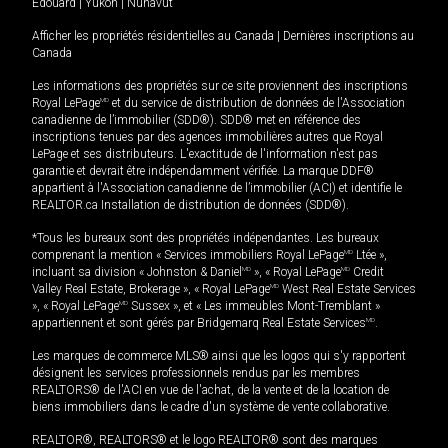
Édouard
|
Yukon
|
Nunavut
Afficher les propriétés résidentielles au Canada
|
Dernières inscriptions au
Canada
Les informations des propriétés sur ce site proviennent des inscriptions
Royal LePage
MD
et du service de distribution de données de l'Association
canadienne de l’immobilier (SDD®). SDD® met en référence des
inscriptions tenues par des agences immobilières autres que Royal
LePage et ses distributeurs. L'exactitude de l'information n'est pas
garantie et devrait être indépendamment vérifiée. La marque DDF®
appartient à l'Association canadienne de l’immobilier (ACI) et identifie le
REALTOR.ca Installation de distribution de données (SDD®).
*Tous les bureaux sont des propriétés indépendantes. Les bureaux
comprenant la mention « Services immobiliers Royal LePage
MD
Ltée »,
incluant sa division « Johnston & Daniel
MD
», « Royal LePage
MD
Credit
Valley Real Estate, Brokerage », « Royal LePage
MD
West Real Estate Services
», « Royal LePage
MD
Sussex », et « Les immeubles Mont-Tremblant »
appartiennent et sont gérés par Bridgemarq Real Estate Services
MD
.
Les marques de commerce MLS® ainsi que les logos qui s'y rapportent
désignent les services professionnels rendus par les membres
REALTORS® de l'ACI en vue de l'achat, de la vente et de la location de
biens immobiliers dans le cadre d'un système de vente collaborative.
REALTOR®, REALTORS® et le logo REALTOR® sont des marques