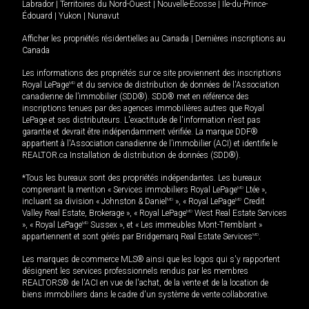
Labrador
|
Territoires du Nord-Ouest
|
Nouvelle-Écosse
|
Île-du-Prince-
Édouard
|
Yukon
|
Nunavut
Afficher les propriétés résidentielles au Canada
|
Dernières inscriptions au
Canada
Les informations des propriétés sur ce site proviennent des inscriptions
Royal LePage
MD
et du service de distribution de données de l'Association
canadienne de l’immobilier (SDD®). SDD® met en référence des
inscriptions tenues par des agences immobilières autres que Royal
LePage et ses distributeurs. L'exactitude de l'information n'est pas
garantie et devrait être indépendamment vérifiée. La marque DDF®
appartient à l'Association canadienne de l’immobilier (ACI) et identifie le
REALTOR.ca Installation de distribution de données (SDD®).
*Tous les bureaux sont des propriétés indépendantes. Les bureaux
comprenant la mention « Services immobiliers Royal LePage
MD
Ltée »,
incluant sa division « Johnston & Daniel
MD
», « Royal LePage
MD
Credit
Valley Real Estate, Brokerage », « Royal LePage
MD
West Real Estate Services
», « Royal LePage
MD
Sussex », et « Les immeubles Mont-Tremblant »
appartiennent et sont gérés par Bridgemarq Real Estate Services
MD
.
Les marques de commerce MLS® ainsi que les logos qui s'y rapportent
désignent les services professionnels rendus par les membres
REALTORS® de l'ACI en vue de l'achat, de la vente et de la location de
biens immobiliers dans le cadre d'un système de vente collaborative.