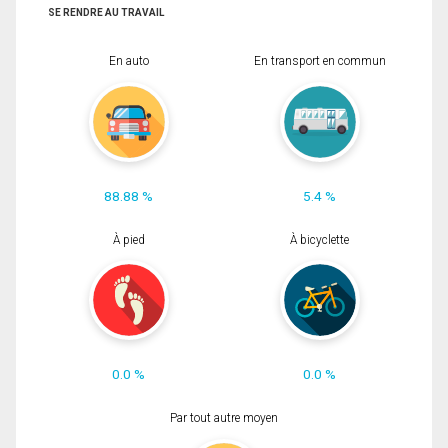
SE RENDRE AU TRAVAIL
En auto
En transport en commun
88.88 %
5.4 %
À pied
À bicyclette
0.0 %
0.0 %
Par tout autre moyen