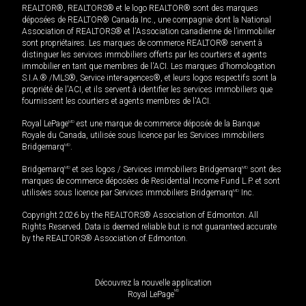
REALTOR®, REALTORS® et le logo REALTOR® sont des marques
déposées de REALTOR® Canada Inc., une compagnie dont la National
Association of REALTORS® et l'Association canadienne de l’immobilier
sont propriétaires. Les marques de commerce REALTOR® servent à
distinguer les services immobiliers offerts par les courtiers et agents
immobilier en tant que membres de l'ACI. Les marques d'homologation
S.I.A.® /MLS®, Service inter-agences®, et leurs logos respectifs sont la
propriété de l'ACI, et ils servent à identifier les services immobiliers que
fournissent les courtiers et agents membres de l'ACI.
Royal LePage
MD
est une marque de commerce déposée de la Banque
Royale du Canada, utilisée sous licence par les Services immobiliers
Bridgemarq
MD
.
Bridgemarq
MD
et ses logos / Services immobiliers Bridgemarq
MD
sont des
marques de commerce déposées de Residential Income Fund L.P. et sont
utilisées sous licence par Services immobiliers Bridgemarq
MD
Inc.
Copyright 2026 by the REALTORS® Association of Edmonton. All
Rights Reserved. Data is deemed reliable but is not guaranteed accurate
by the REALTORS® Association of Edmonton.
Découvrez la nouvelle application
MD
Royal LePage