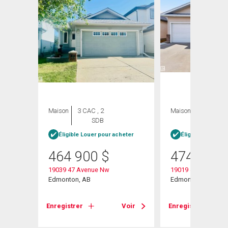
ION
Maison
3 CAC , 2
Maison
3 CAC , 4
SDB
SDB
Éligible Louer pour acheter
Éligible Louer po
464 900
$
474 900
19039 47 Avenue Nw
19019 49 Avenue
 Nw
Edmonton, AB
Edmonton, AB
Enregistrer
Voir
Enregistrer
Voir