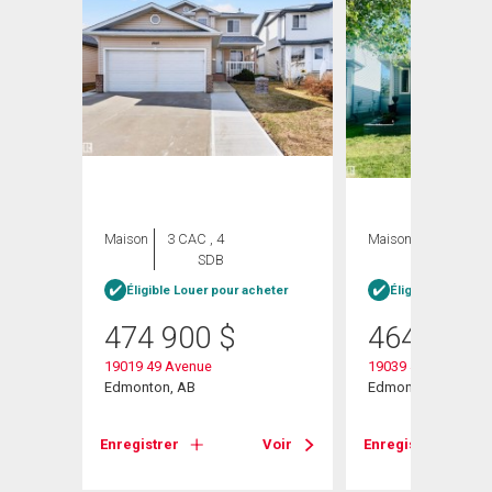
ION
Maison
3 CAC , 4
Maison
3 CAC , 2
SDB
SDB
Éligible Louer pour acheter
Éligible Louer po
474 900
$
464 900
19019 49 Avenue
19039 47 Avenue N
Edmonton, AB
Edmonton, AB
 Nw
Enregistrer
Voir
Enregistrer
Voir