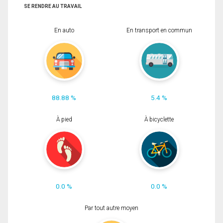
SE RENDRE AU TRAVAIL
En auto
En transport en commun
88.88 %
5.4 %
À pied
À bicyclette
0.0 %
0.0 %
Par tout autre moyen