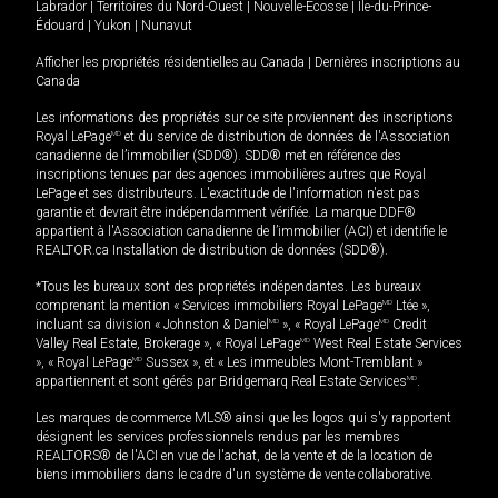
Labrador
|
Territoires du Nord-Ouest
|
Nouvelle-Écosse
|
Île-du-Prince-
Édouard
|
Yukon
|
Nunavut
Afficher les propriétés résidentielles au Canada
|
Dernières inscriptions au
Canada
Les informations des propriétés sur ce site proviennent des inscriptions
Royal LePage
MD
et du service de distribution de données de l'Association
canadienne de l’immobilier (SDD®). SDD® met en référence des
inscriptions tenues par des agences immobilières autres que Royal
LePage et ses distributeurs. L'exactitude de l'information n'est pas
garantie et devrait être indépendamment vérifiée. La marque DDF®
appartient à l'Association canadienne de l’immobilier (ACI) et identifie le
REALTOR.ca Installation de distribution de données (SDD®).
*Tous les bureaux sont des propriétés indépendantes. Les bureaux
comprenant la mention « Services immobiliers Royal LePage
MD
Ltée »,
incluant sa division « Johnston & Daniel
MD
», « Royal LePage
MD
Credit
Valley Real Estate, Brokerage », « Royal LePage
MD
West Real Estate Services
», « Royal LePage
MD
Sussex », et « Les immeubles Mont-Tremblant »
appartiennent et sont gérés par Bridgemarq Real Estate Services
MD
.
Les marques de commerce MLS® ainsi que les logos qui s'y rapportent
désignent les services professionnels rendus par les membres
REALTORS® de l'ACI en vue de l'achat, de la vente et de la location de
biens immobiliers dans le cadre d'un système de vente collaborative.