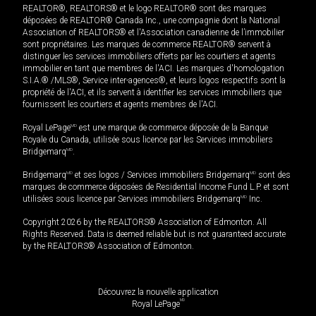
REALTOR®, REALTORS® et le logo REALTOR® sont des marques
déposées de REALTOR® Canada Inc., une compagnie dont la National
Association of REALTORS® et l'Association canadienne de l’immobilier
sont propriétaires. Les marques de commerce REALTOR® servent à
distinguer les services immobiliers offerts par les courtiers et agents
immobilier en tant que membres de l'ACI. Les marques d'homologation
S.I.A.® /MLS®, Service inter-agences®, et leurs logos respectifs sont la
propriété de l'ACI, et ils servent à identifier les services immobiliers que
fournissent les courtiers et agents membres de l'ACI.
Royal LePage
MD
est une marque de commerce déposée de la Banque
Royale du Canada, utilisée sous licence par les Services immobiliers
Bridgemarq
MD
.
Bridgemarq
MD
et ses logos / Services immobiliers Bridgemarq
MD
sont des
marques de commerce déposées de Residential Income Fund L.P. et sont
utilisées sous licence par Services immobiliers Bridgemarq
MD
Inc.
Copyright 2026 by the REALTORS® Association of Edmonton. All
Rights Reserved. Data is deemed reliable but is not guaranteed accurate
by the REALTORS® Association of Edmonton.
Découvrez la nouvelle application
MD
Royal LePage