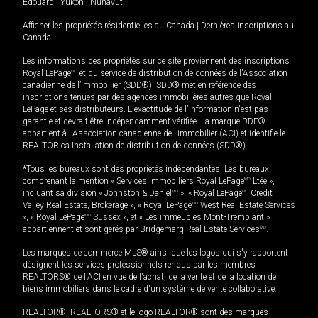
Édouard
|
Yukon
|
Nunavut
Afficher les propriétés résidentielles au Canada
|
Dernières inscriptions au
Canada
Les informations des propriétés sur ce site proviennent des inscriptions
Royal LePage
MD
et du service de distribution de données de l'Association
canadienne de l’immobilier (SDD®). SDD® met en référence des
inscriptions tenues par des agences immobilières autres que Royal
LePage et ses distributeurs. L'exactitude de l'information n'est pas
garantie et devrait être indépendamment vérifiée. La marque DDF®
appartient à l'Association canadienne de l’immobilier (ACI) et identifie le
REALTOR.ca Installation de distribution de données (SDD®).
*Tous les bureaux sont des propriétés indépendantes. Les bureaux
comprenant la mention « Services immobiliers Royal LePage
MD
Ltée »,
incluant sa division « Johnston & Daniel
MD
», « Royal LePage
MD
Credit
Valley Real Estate, Brokerage », « Royal LePage
MD
West Real Estate Services
», « Royal LePage
MD
Sussex », et « Les immeubles Mont-Tremblant »
appartiennent et sont gérés par Bridgemarq Real Estate Services
MD
.
Les marques de commerce MLS® ainsi que les logos qui s'y rapportent
désignent les services professionnels rendus par les membres
REALTORS® de l'ACI en vue de l'achat, de la vente et de la location de
biens immobiliers dans le cadre d'un système de vente collaborative.
REALTOR®, REALTORS® et le logo REALTOR® sont des marques