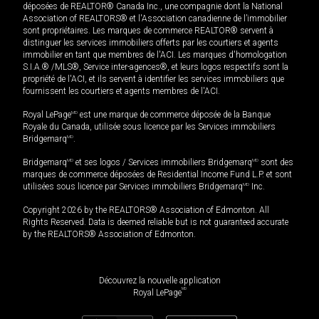
déposées de REALTOR® Canada Inc., une compagnie dont la National
Association of REALTORS® et l'Association canadienne de l’immobilier
sont propriétaires. Les marques de commerce REALTOR® servent à
distinguer les services immobiliers offerts par les courtiers et agents
immobilier en tant que membres de l'ACI. Les marques d'homologation
S.I.A.® /MLS®, Service inter-agences®, et leurs logos respectifs sont la
propriété de l'ACI, et ils servent à identifier les services immobiliers que
fournissent les courtiers et agents membres de l'ACI.
Royal LePage
MD
est une marque de commerce déposée de la Banque
Royale du Canada, utilisée sous licence par les Services immobiliers
Bridgemarq
MD
.
Bridgemarq
MD
et ses logos / Services immobiliers Bridgemarq
MD
sont des
marques de commerce déposées de Residential Income Fund L.P. et sont
utilisées sous licence par Services immobiliers Bridgemarq
MD
Inc.
Copyright 2026 by the REALTORS® Association of Edmonton. All
Rights Reserved. Data is deemed reliable but is not guaranteed accurate
by the REALTORS® Association of Edmonton.
Découvrez la nouvelle application
MD
Royal LePage