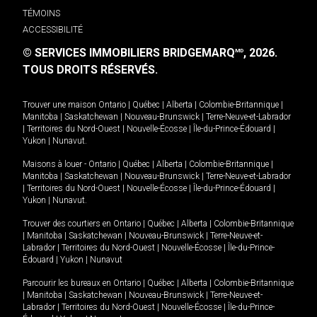
TÉMOINS
ACCESSIBILITÉ
© SERVICES IMMOBILIERS BRIDGEMARQ
, 2026.
MD
TOUS DROITS RÉSERVÉS.
Trouver une maison
Ontario
|
Québec
|
Alberta
|
Colombie-Britannique
|
Manitoba
|
Saskatchewan
|
Nouveau-Brunswick
|
Terre-Neuve-et-Labrador
|
Territoires du Nord-Ouest
|
Nouvelle-Écosse
|
Île-du-Prince-Édouard
|
Yukon
|
Nunavut
.
Maisons à louer -
Ontario
|
Québec
|
Alberta
|
Colombie-Britannique
|
Manitoba
|
Saskatchewan
|
Nouveau-Brunswick
|
Terre-Neuve-et-Labrador
|
Territoires du Nord-Ouest
|
Nouvelle-Écosse
|
Île-du-Prince-Édouard
|
Yukon
|
Nunavut
.
Trouver des courtiers en
Ontario
|
Québec
|
Alberta
|
Colombie-Britannique
|
Manitoba
|
Saskatchewan
|
Nouveau-Brunswick
|
Terre-Neuve-et-
Labrador
|
Territoires du Nord-Ouest
|
Nouvelle-Écosse
|
Île-du-Prince-
Édouard
|
Yukon
|
Nunavut
Parcourir les bureaux en
Ontario
|
Québec
|
Alberta
|
Colombie-Britannique
|
Manitoba
|
Saskatchewan
|
Nouveau-Brunswick
|
Terre-Neuve-et-
Labrador
|
Territoires du Nord-Ouest
|
Nouvelle-Écosse
|
Île-du-Prince-