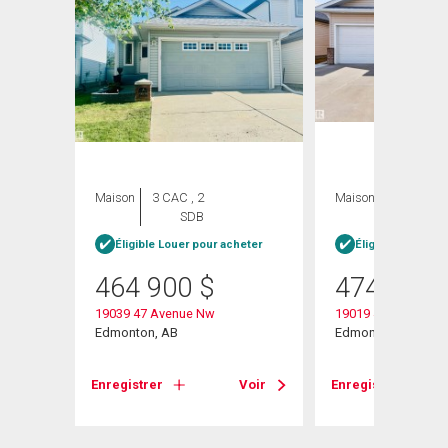
Maison
3 CAC , 2
Maison
3 CAC , 4
SDB
SDB
Éligible Louer pour acheter
Éligible Louer po
464 900
$
474 900
19039 47 Avenue Nw
19019 49 Avenue
e
Edmonton, AB
Edmonton, AB
Enregistrer
Voir
Enregistrer
Voir