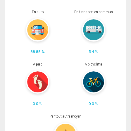
En auto
En transport en commun
88.88 %
5.4 %
À pied
À bicyclette
0.0 %
0.0 %
Par tout autre moyen