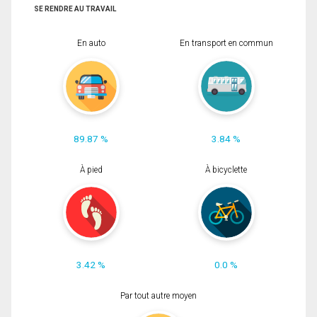
SE RENDRE AU TRAVAIL
En auto
En transport en commun
89.87 %
3.84 %
À pied
À bicyclette
3.42 %
0.0 %
Par tout autre moyen