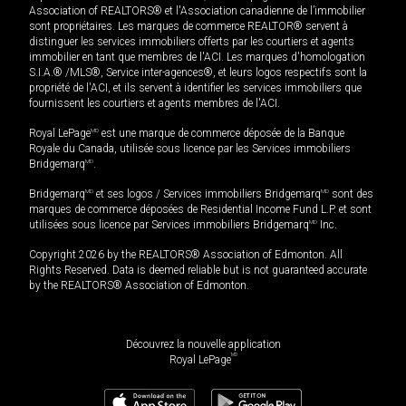
Association of REALTORS® et l'Association canadienne de l’immobilier
sont propriétaires. Les marques de commerce REALTOR® servent à
distinguer les services immobiliers offerts par les courtiers et agents
immobilier en tant que membres de l'ACI. Les marques d'homologation
S.I.A.® /MLS®, Service inter-agences®, et leurs logos respectifs sont la
propriété de l'ACI, et ils servent à identifier les services immobiliers que
fournissent les courtiers et agents membres de l'ACI.
Royal LePage
MD
est une marque de commerce déposée de la Banque
Royale du Canada, utilisée sous licence par les Services immobiliers
Bridgemarq
MD
.
Bridgemarq
MD
et ses logos / Services immobiliers Bridgemarq
MD
sont des
marques de commerce déposées de Residential Income Fund L.P. et sont
utilisées sous licence par Services immobiliers Bridgemarq
MD
Inc.
Copyright 2026 by the REALTORS® Association of Edmonton. All
Rights Reserved. Data is deemed reliable but is not guaranteed accurate
by the REALTORS® Association of Edmonton.
Découvrez la nouvelle application
MD
Royal LePage