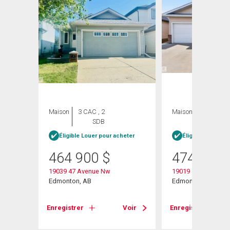
Maison
3 CAC , 2
Maison
3 CAC , 4
SDB
SDB
Éligible Louer pour acheter
Éligible Louer po
464 900
$
474 900
19039 47 Avenue Nw
19019 49 Avenue
e
Edmonton, AB
Edmonton, AB
Enregistrer
Voir
Enregistrer
Voir