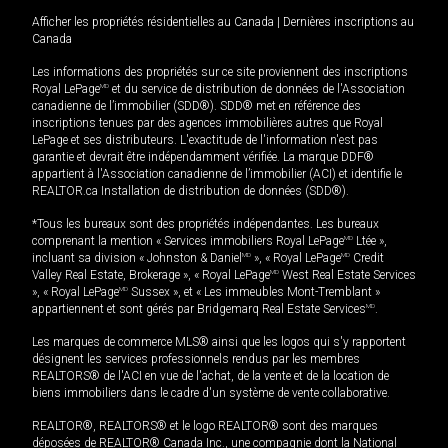
Afficher les propriétés résidentielles au Canada
|
Dernières inscriptions au
Canada
Les informations des propriétés sur ce site proviennent des inscriptions
Royal LePage
MD
et du service de distribution de données de l'Association
canadienne de l’immobilier (SDD®). SDD® met en référence des
inscriptions tenues par des agences immobilières autres que Royal
LePage et ses distributeurs. L'exactitude de l'information n'est pas
garantie et devrait être indépendamment vérifiée. La marque DDF®
appartient à l'Association canadienne de l’immobilier (ACI) et identifie le
REALTOR.ca Installation de distribution de données (SDD®).
*Tous les bureaux sont des propriétés indépendantes. Les bureaux
comprenant la mention « Services immobiliers Royal LePage
MD
Ltée »,
incluant sa division « Johnston & Daniel
MD
», « Royal LePage
MD
Credit
Valley Real Estate, Brokerage », « Royal LePage
MD
West Real Estate Services
», « Royal LePage
MD
Sussex », et « Les immeubles Mont-Tremblant »
appartiennent et sont gérés par Bridgemarq Real Estate Services
MD
.
Les marques de commerce MLS® ainsi que les logos qui s'y rapportent
désignent les services professionnels rendus par les membres
REALTORS® de l'ACI en vue de l'achat, de la vente et de la location de
biens immobiliers dans le cadre d'un système de vente collaborative.
REALTOR®, REALTORS® et le logo REALTOR® sont des marques
déposées de REALTOR® Canada Inc., une compagnie dont la National