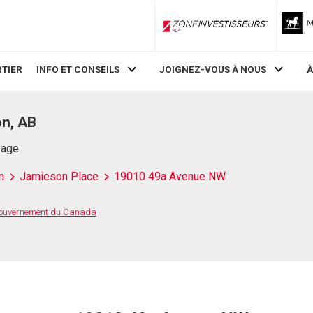
ZoneInvestisseurs RLP
TIER
INFO ET CONSEILS
JOIGNEZ-VOUS À NOUS
À
n, AB
Page
n
Jamieson Place
19010 49a Avenue NW
 Gouvernement du Canada