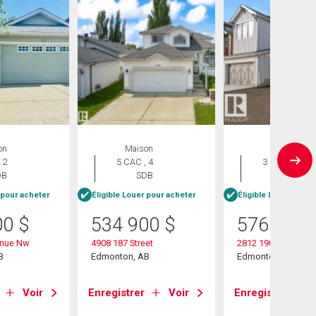
on
Maison
Maison
 2
5 CAC , 4
3 CAC , 3
DB
SDB
SDB
 pour acheter
Éligible Louer pour acheter
Éligible Louer pour 
00
$
534 900
$
576 600
enue Nw
4908 187 Street
2812 190 Street Nw
B
Edmonton, AB
Edmonton, AB
Voir
Enregistrer
Voir
Enregistrer