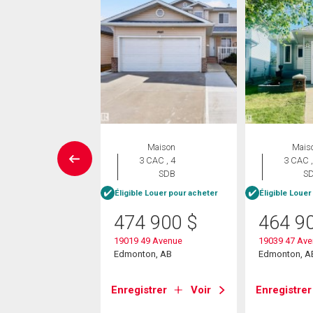
Maison
Maison
Mais
 CAC , 4
3 CAC , 4
3 CAC ,
SDB
SDB
S
Éligible Louer pour acheter
Éligible Louer
0 000
$
474 900
$
464 9
0 Street Nw
19019 49 Avenue
19039 47 Av
on, AB
Edmonton, AB
Edmonton, A
strer
Voir
Enregistrer
Voir
Enregistrer