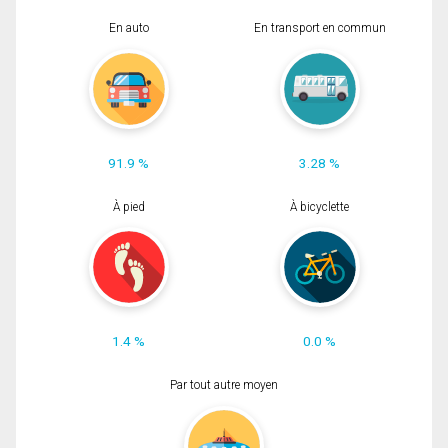
En auto
En transport en commun
91.9 %
3.28 %
À pied
À bicyclette
1.4 %
0.0 %
Par tout autre moyen