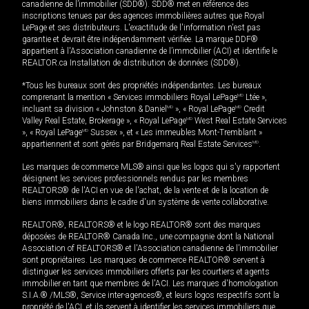
canadienne de l’immobilier (SDD®). SDD® met en référence des
inscriptions tenues par des agences immobilières autres que Royal
LePage et ses distributeurs. L'exactitude de l'information n'est pas
garantie et devrait être indépendamment vérifiée. La marque DDF®
appartient à l'Association canadienne de l’immobilier (ACI) et identifie le
REALTOR.ca Installation de distribution de données (SDD®).
*Tous les bureaux sont des propriétés indépendantes. Les bureaux
comprenant la mention « Services immobiliers Royal LePage
MD
Ltée »,
incluant sa division « Johnston & Daniel
MD
», « Royal LePage
MD
Credit
Valley Real Estate, Brokerage », « Royal LePage
MD
West Real Estate Services
», « Royal LePage
MD
Sussex », et « Les immeubles Mont-Tremblant »
appartiennent et sont gérés par Bridgemarq Real Estate Services
MD
.
Les marques de commerce MLS® ainsi que les logos qui s'y rapportent
désignent les services professionnels rendus par les membres
REALTORS® de l'ACI en vue de l'achat, de la vente et de la location de
biens immobiliers dans le cadre d'un système de vente collaborative.
REALTOR®, REALTORS® et le logo REALTOR® sont des marques
déposées de REALTOR® Canada Inc., une compagnie dont la National
Association of REALTORS® et l'Association canadienne de l’immobilier
sont propriétaires. Les marques de commerce REALTOR® servent à
distinguer les services immobiliers offerts par les courtiers et agents
immobilier en tant que membres de l'ACI. Les marques d'homologation
S.I.A.® /MLS®, Service inter-agences®, et leurs logos respectifs sont la
propriété de l'ACI, et ils servent à identifier les services immobiliers que