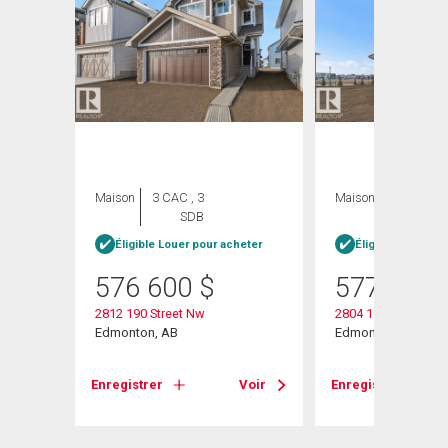
Maison
3 CAC , 3
Maison
3 CAC , 3
SDB
SDB
Éligible Louer pour acheter
Éligible Louer po
576 600
$
577 600
2812 190 Street Nw
2804 190 Street Nw
Edmonton, AB
Edmonton, AB
Voir
Enregistrer
Voir
Enregistrer