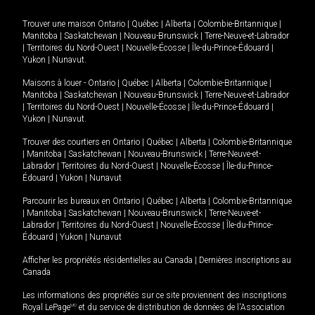
Trouver une maison
Ontario
|
Québec
|
Alberta
|
Colombie-Britannique
|
Manitoba
|
Saskatchewan
|
Nouveau-Brunswick
|
Terre-Neuve-et-Labrador
|
Territoires du Nord-Ouest
|
Nouvelle-Écosse
|
Île-du-Prince-Édouard
|
Yukon
|
Nunavut
.
Maisons à louer -
Ontario
|
Québec
|
Alberta
|
Colombie-Britannique
|
Manitoba
|
Saskatchewan
|
Nouveau-Brunswick
|
Terre-Neuve-et-Labrador
|
Territoires du Nord-Ouest
|
Nouvelle-Écosse
|
Île-du-Prince-Édouard
|
Yukon
|
Nunavut
.
Trouver des courtiers en
Ontario
|
Québec
|
Alberta
|
Colombie-Britannique
|
Manitoba
|
Saskatchewan
|
Nouveau-Brunswick
|
Terre-Neuve-et-
Labrador
|
Territoires du Nord-Ouest
|
Nouvelle-Écosse
|
Île-du-Prince-
Édouard
|
Yukon
|
Nunavut
Parcourir les bureaux en
Ontario
|
Québec
|
Alberta
|
Colombie-Britannique
|
Manitoba
|
Saskatchewan
|
Nouveau-Brunswick
|
Terre-Neuve-et-
Labrador
|
Territoires du Nord-Ouest
|
Nouvelle-Écosse
|
Île-du-Prince-
Édouard
|
Yukon
|
Nunavut
Afficher les propriétés résidentielles au Canada
|
Dernières inscriptions au
Canada
Les informations des propriétés sur ce site proviennent des inscriptions
Royal LePage
MD
et du service de distribution de données de l'Association