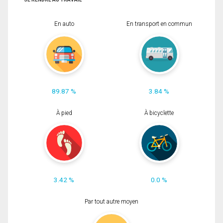
En auto
En transport en commun
89.87 %
3.84 %
À pied
À bicyclette
3.42 %
0.0 %
Par tout autre moyen