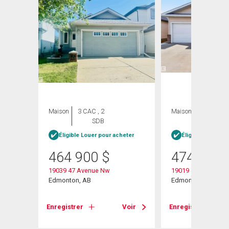
Maison
3 CAC , 2
Maison
3 CAC , 4
SDB
SDB
Éligible Louer pour acheter
Éligible Louer po
464 900
$
474 900
19039 47 Avenue Nw
19019 49 Avenue
Edmonton, AB
Edmonton, AB
Voir
Enregistrer
Voir
Enregistrer