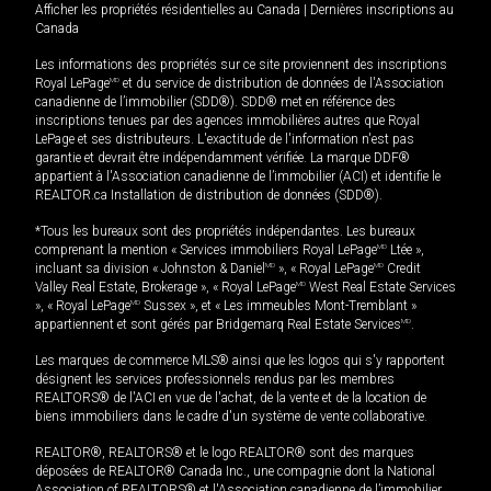
Afficher les propriétés résidentielles au Canada
|
Dernières inscriptions au
Canada
Les informations des propriétés sur ce site proviennent des inscriptions
Royal LePage
MD
et du service de distribution de données de l'Association
canadienne de l’immobilier (SDD®). SDD® met en référence des
inscriptions tenues par des agences immobilières autres que Royal
LePage et ses distributeurs. L'exactitude de l'information n'est pas
garantie et devrait être indépendamment vérifiée. La marque DDF®
appartient à l'Association canadienne de l’immobilier (ACI) et identifie le
REALTOR.ca Installation de distribution de données (SDD®).
*Tous les bureaux sont des propriétés indépendantes. Les bureaux
comprenant la mention « Services immobiliers Royal LePage
MD
Ltée »,
incluant sa division « Johnston & Daniel
MD
», « Royal LePage
MD
Credit
Valley Real Estate, Brokerage », « Royal LePage
MD
West Real Estate Services
», « Royal LePage
MD
Sussex », et « Les immeubles Mont-Tremblant »
appartiennent et sont gérés par Bridgemarq Real Estate Services
MD
.
Les marques de commerce MLS® ainsi que les logos qui s'y rapportent
désignent les services professionnels rendus par les membres
REALTORS® de l'ACI en vue de l'achat, de la vente et de la location de
biens immobiliers dans le cadre d'un système de vente collaborative.
REALTOR®, REALTORS® et le logo REALTOR® sont des marques
déposées de REALTOR® Canada Inc., une compagnie dont la National
Association of REALTORS® et l'Association canadienne de l’immobilier