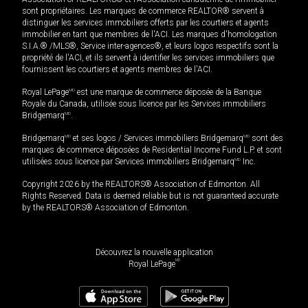
sont propriétaires. Les marques de commerce REALTOR® servent à
distinguer les services immobiliers offerts par les courtiers et agents
immobilier en tant que membres de l'ACI. Les marques d'homologation
S.I.A.® /MLS®, Service inter-agences®, et leurs logos respectifs sont la
propriété de l'ACI, et ils servent à identifier les services immobiliers que
fournissent les courtiers et agents membres de l'ACI.
Royal LePage
MD
est une marque de commerce déposée de la Banque
Royale du Canada, utilisée sous licence par les Services immobiliers
Bridgemarq
MD
.
Bridgemarq
MD
et ses logos / Services immobiliers Bridgemarq
MD
sont des
marques de commerce déposées de Residential Income Fund L.P. et sont
utilisées sous licence par Services immobiliers Bridgemarq
MD
Inc.
Copyright 2026 by the REALTORS® Association of Edmonton. All
Rights Reserved. Data is deemed reliable but is not guaranteed accurate
by the REALTORS® Association of Edmonton.
Découvrez la nouvelle application
MD
Royal LePage