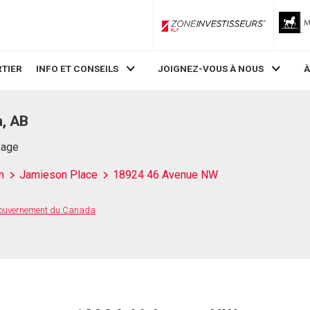
ZoneInvestisseurs RLP
TIER
INFO ET CONSEILS
JOIGNEZ-VOUS À NOUS
À
, AB
Page
n
Jamieson Place
18924 46 Avenue NW
 Gouvernement du Canada