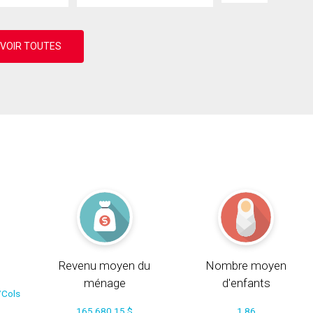
Revenu moyen du
Nombre moyen
ménage
d'enfants
/Cols
165 680.15 $
1.86