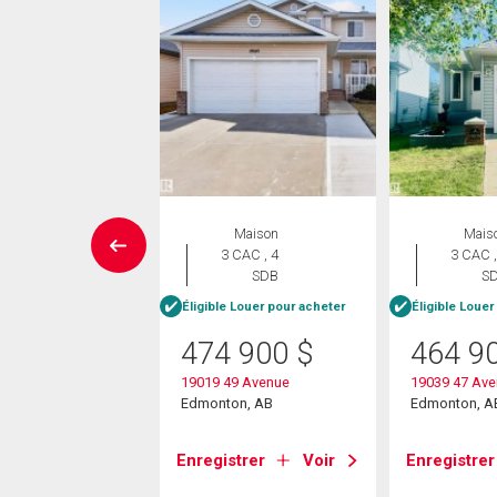
Maison
Maison
Mais
 CAC , 1
3 CAC , 4
3 CAC ,
SDB
SDB
S
Éligible Louer pour acheter
Éligible Louer
475
$
474 900
$
464 9
9 Street
19019 49 Avenue
19039 47 Av
on, AB
Edmonton, AB
Edmonton, A
strer
Voir
Enregistrer
Voir
Enregistrer