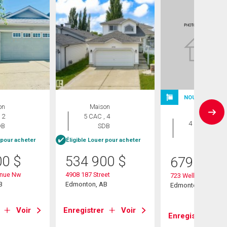
NOUVELLE INS
on
Maison
Maison
 2
5 CAC , 4
4 CAC , 3
DB
SDB
SDB
 pour acheter
Éligible Louer pour acheter
00
$
534 900
$
679 900
enue Nw
4908 187 Street
723 Wells Wynd Nw
B
Edmonton, AB
Edmonton, AB
Voir
Enregistrer
Voir
Enregistrer