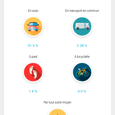
En auto
En transport en commun
91.9 %
3.28 %
À pied
À bicyclette
1.4 %
0.0 %
Par tout autre moyen