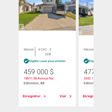
Maison
4 CAC , 3
Maison
3 CAC , 3
SDB
SDB
heter
Éligible Louer pour acheter
Éligible Louer po
459 000
$
477 400
18911 58 Avenue Nw
5552 190a Street N
Edmonton, AB
Edmonton, AB
Voir
Enregistrer
Voir
Enregistrer