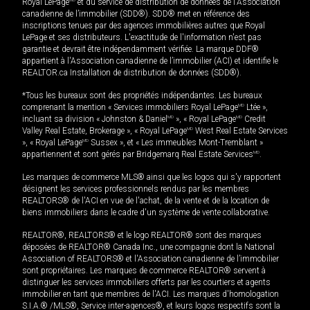
Royal LePage
et du service de distribution de données de l'Association
canadienne de l’immobilier (SDD®). SDD® met en référence des
inscriptions tenues par des agences immobilières autres que Royal
LePage et ses distributeurs. L'exactitude de l'information n'est pas
garantie et devrait être indépendamment vérifiée. La marque DDF®
appartient à l'Association canadienne de l’immobilier (ACI) et identifie le
REALTOR.ca Installation de distribution de données (SDD®).
*Tous les bureaux sont des propriétés indépendantes. Les bureaux
comprenant la mention « Services immobiliers Royal LePage
MD
Ltée »,
incluant sa division « Johnston & Daniel
MD
», « Royal LePage
MD
Credit
Valley Real Estate, Brokerage », « Royal LePage
MD
West Real Estate Services
», « Royal LePage
MD
Sussex », et « Les immeubles Mont-Tremblant »
appartiennent et sont gérés par Bridgemarq Real Estate Services
MD
.
Les marques de commerce MLS® ainsi que les logos qui s'y rapportent
désignent les services professionnels rendus par les membres
REALTORS® de l'ACI en vue de l'achat, de la vente et de la location de
biens immobiliers dans le cadre d'un système de vente collaborative.
REALTOR®, REALTORS® et le logo REALTOR® sont des marques
déposées de REALTOR® Canada Inc., une compagnie dont la National
Association of REALTORS® et l'Association canadienne de l’immobilier
sont propriétaires. Les marques de commerce REALTOR® servent à
distinguer les services immobiliers offerts par les courtiers et agents
immobilier en tant que membres de l'ACI. Les marques d'homologation
S.I.A.® /MLS®, Service inter-agences®, et leurs logos respectifs sont la