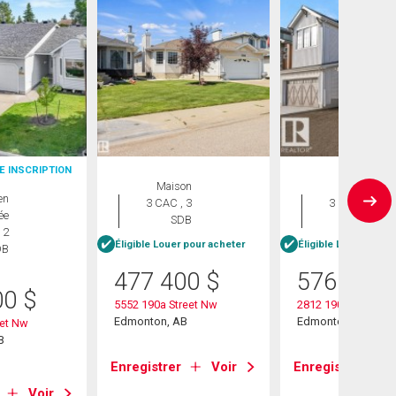
E INSCRIPTION
Maison
Maison
en
3 CAC , 3
3 CAC , 3
ée
SDB
SDB
 2
Éligible Louer pour acheter
Éligible Louer pour 
DB
477 400
$
576 600
00
$
5552 190a Street Nw
2812 190 Street Nw
Edmonton, AB
Edmonton, AB
eet Nw
B
Enregistrer
Voir
Enregistrer
Voir