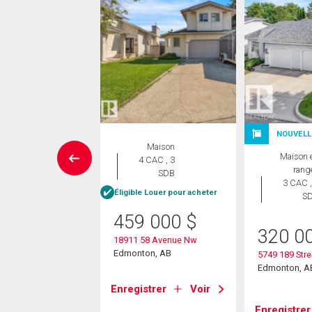
NOUVELL
Duplex
Maison
Maison 
 CAC , 3
4 CAC , 3
rang
SDB
SDB
3 CAC ,
Éligible Louer pour acheter
S
0 000
$
459 000
$
320 0
Dechene Rd Nw
18911 58 Avenue Nw
on, AB
Edmonton, AB
5749 189 Str
Edmonton, A
strer
Voir
Enregistrer
Voir
Enregistrer