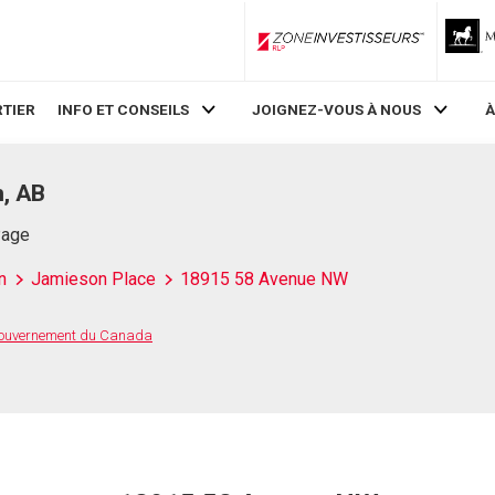
ZoneInvestisseurs RLP
TIER
INFO ET CONSEILS
JOIGNEZ-VOUS À NOUS
À
, AB
Page
n
Jamieson Place
18915 58 Avenue NW
 Gouvernement du Canada