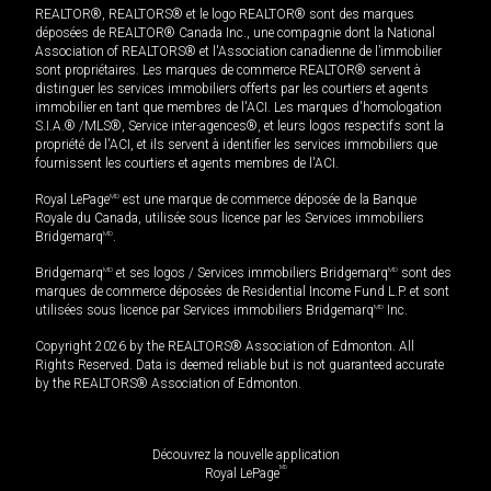
REALTOR®, REALTORS® et le logo REALTOR® sont des marques
déposées de REALTOR® Canada Inc., une compagnie dont la National
Association of REALTORS® et l'Association canadienne de l’immobilier
sont propriétaires. Les marques de commerce REALTOR® servent à
distinguer les services immobiliers offerts par les courtiers et agents
immobilier en tant que membres de l'ACI. Les marques d'homologation
S.I.A.® /MLS®, Service inter-agences®, et leurs logos respectifs sont la
propriété de l'ACI, et ils servent à identifier les services immobiliers que
fournissent les courtiers et agents membres de l'ACI.
Royal LePage
MD
est une marque de commerce déposée de la Banque
Royale du Canada, utilisée sous licence par les Services immobiliers
Bridgemarq
MD
.
Bridgemarq
MD
et ses logos / Services immobiliers Bridgemarq
MD
sont des
marques de commerce déposées de Residential Income Fund L.P. et sont
utilisées sous licence par Services immobiliers Bridgemarq
MD
Inc.
Copyright 2026 by the REALTORS® Association of Edmonton. All
Rights Reserved. Data is deemed reliable but is not guaranteed accurate
by the REALTORS® Association of Edmonton.
Découvrez la nouvelle application
MD
Royal LePage