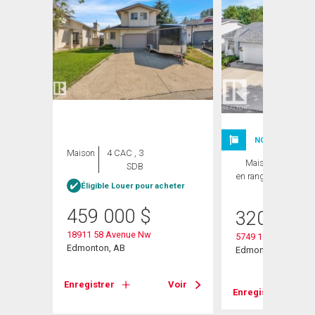
NOUVELLE INSC
Maison
4 CAC , 3
Maison
3 CAC ,
SDB
en rangée
2 SDB
heter
Éligible Louer pour acheter
459 000
$
320 000
18911 58 Avenue Nw
5749 189 Street Nw
Edmonton, AB
Edmonton, AB
Voir
Enregistrer
Voir
Enregistrer