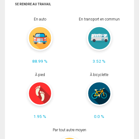
SE RENDRE AU TRAVAIL
En auto
En transport en commun
88.99 %
3.52 %
À pied
À bicyclette
1.95 %
0.0 %
Par tout autre moyen