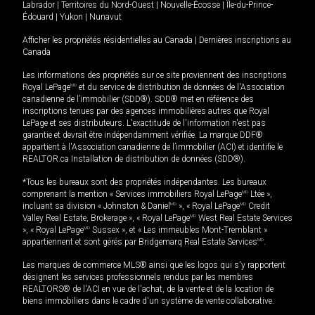
Labrador
|
Territoires du Nord-Ouest
|
Nouvelle-Écosse
|
Île-du-Prince-
Édouard
|
Yukon
|
Nunavut
Afficher les propriétés résidentielles au Canada
|
Dernières inscriptions au
Canada
Les informations des propriétés sur ce site proviennent des inscriptions
Royal LePage
MD
et du service de distribution de données de l'Association
canadienne de l’immobilier (SDD®). SDD® met en référence des
inscriptions tenues par des agences immobilières autres que Royal
LePage et ses distributeurs. L'exactitude de l'information n'est pas
garantie et devrait être indépendamment vérifiée. La marque DDF®
appartient à l'Association canadienne de l’immobilier (ACI) et identifie le
REALTOR.ca Installation de distribution de données (SDD®).
*Tous les bureaux sont des propriétés indépendantes. Les bureaux
comprenant la mention « Services immobiliers Royal LePage
MD
Ltée »,
incluant sa division « Johnston & Daniel
MD
», « Royal LePage
MD
Credit
Valley Real Estate, Brokerage », « Royal LePage
MD
West Real Estate Services
», « Royal LePage
MD
Sussex », et « Les immeubles Mont-Tremblant »
appartiennent et sont gérés par Bridgemarq Real Estate Services
MD
.
Les marques de commerce MLS® ainsi que les logos qui s'y rapportent
désignent les services professionnels rendus par les membres
REALTORS® de l'ACI en vue de l'achat, de la vente et de la location de
biens immobiliers dans le cadre d'un système de vente collaborative.