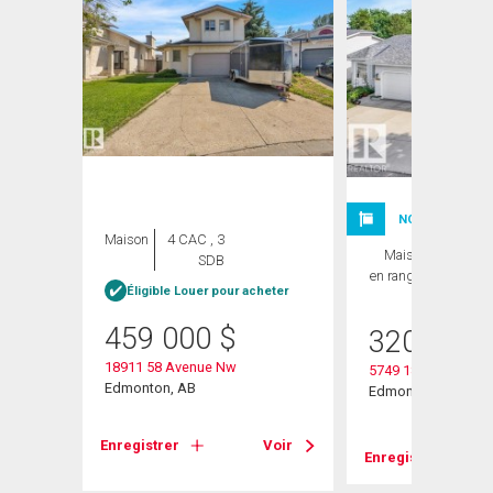
NOUVELLE INSC
Maison
4 CAC , 3
Maison
3 CAC ,
SDB
en rangée
2 SDB
heter
Éligible Louer pour acheter
459 000
$
320 000
18911 58 Avenue Nw
5749 189 Street Nw
Edmonton, AB
Edmonton, AB
Voir
Enregistrer
Voir
Enregistrer