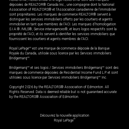
déposées de REALTOR® Canada Inc., une compagnie dont la National
Association of REALTORS® et l'Association canadienne de l’immobilier
sont propriétaires. Les marques de commerce REALTOR® servent à
distinguer les services immobiliers offerts par les courtiers et agents
immobilier en tant que membres de l'ACI. Les marques d'homologation
S.I.A.® /MLS®, Service inter-agences®, et leurs logos respectifs sont la
propriété de l'ACI, et ils servent à identifier les services immobiliers que
fournissent les courtiers et agents membres de l'ACI.
Royal LePage
MD
est une marque de commerce déposée de la Banque
Royale du Canada, utilisée sous licence par les Services immobiliers
Bridgemarq
MD
.
Bridgemarq
MD
et ses logos / Services immobiliers Bridgemarq
MD
sont des
marques de commerce déposées de Residential Income Fund L.P. et sont
utilisées sous licence par Services immobiliers Bridgemarq
MD
Inc.
Copyright 2026 by the REALTORS® Association of Edmonton. All
Rights Reserved. Data is deemed reliable but is not guaranteed accurate
by the REALTORS® Association of Edmonton.
Découvrez la nouvelle application
MD
Royal LePage