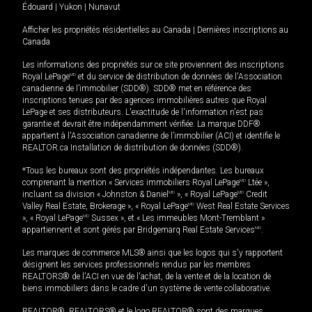
Édouard
|
Yukon
|
Nunavut
Afficher les propriétés résidentielles au Canada
|
Dernières inscriptions au
Canada
Les informations des propriétés sur ce site proviennent des inscriptions
Royal LePage
MD
et du service de distribution de données de l'Association
canadienne de l’immobilier (SDD®). SDD® met en référence des
inscriptions tenues par des agences immobilières autres que Royal
LePage et ses distributeurs. L'exactitude de l'information n'est pas
garantie et devrait être indépendamment vérifiée. La marque DDF®
appartient à l'Association canadienne de l’immobilier (ACI) et identifie le
REALTOR.ca Installation de distribution de données (SDD®).
*Tous les bureaux sont des propriétés indépendantes. Les bureaux
comprenant la mention « Services immobiliers Royal LePage
MD
Ltée »,
incluant sa division « Johnston & Daniel
MD
», « Royal LePage
MD
Credit
Valley Real Estate, Brokerage », « Royal LePage
MD
West Real Estate Services
», « Royal LePage
MD
Sussex », et « Les immeubles Mont-Tremblant »
appartiennent et sont gérés par Bridgemarq Real Estate Services
MD
.
Les marques de commerce MLS® ainsi que les logos qui s'y rapportent
désignent les services professionnels rendus par les membres
REALTORS® de l'ACI en vue de l'achat, de la vente et de la location de
biens immobiliers dans le cadre d'un système de vente collaborative.
REALTOR®, REALTORS® et le logo REALTOR® sont des marques