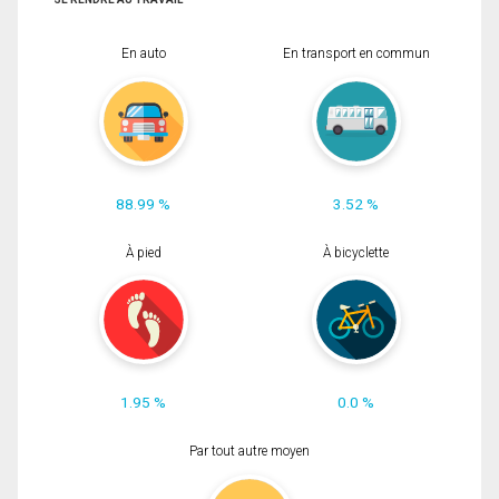
En auto
En transport en commun
88.99 %
3.52 %
À pied
À bicyclette
1.95 %
0.0 %
Par tout autre moyen