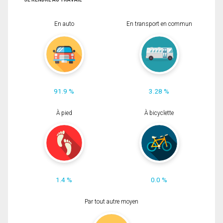
En auto
En transport en commun
91.9 %
3.28 %
À pied
À bicyclette
1.4 %
0.0 %
Par tout autre moyen