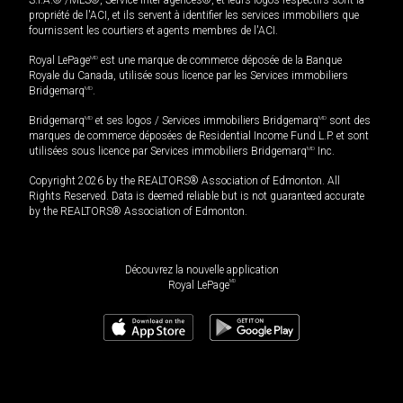
S.I.A.® /MLS®, Service inter-agences®, et leurs logos respectifs sont la
propriété de l'ACI, et ils servent à identifier les services immobiliers que
fournissent les courtiers et agents membres de l'ACI.
Royal LePage
MD
est une marque de commerce déposée de la Banque
Royale du Canada, utilisée sous licence par les Services immobiliers
Bridgemarq
MD
.
Bridgemarq
MD
et ses logos / Services immobiliers Bridgemarq
MD
sont des
marques de commerce déposées de Residential Income Fund L.P. et sont
utilisées sous licence par Services immobiliers Bridgemarq
MD
Inc.
Copyright 2026 by the REALTORS® Association of Edmonton. All
Rights Reserved. Data is deemed reliable but is not guaranteed accurate
by the REALTORS® Association of Edmonton.
Découvrez la nouvelle application
MD
Royal LePage