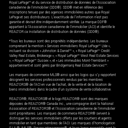
Royal LePage
MD
et du service de distribution de données de l'Association
canadienne de l’immobilier (SDD®). SDD® met en référence des
inscriptions tenues par des agences immobilières autres que Royal
LePage et ses distributeurs. L'exactitude de l'information n'est pas
garantie et devrait être indépendamment vérifiée. La marque DDF®
appartient à l'Association canadienne de l’immobilier (ACI) et identifie le
REALTOR.ca Installation de distribution de données (SDD®).
*Tous les bureaux sont des propriétés indépendantes. Les bureaux
comprenant la mention « Services immobiliers Royal LePage
MD
Ltée »,
incluant sa division « Johnston & Daniel
MD
», « Royal LePage
MD
Credit
Valley Real Estate, Brokerage », « Royal LePage
MD
West Real Estate Services
», « Royal LePage
MD
Sussex », et « Les immeubles Mont-Tremblant »
appartiennent et sont gérés par Bridgemarq Real Estate Services
MD
.
Les marques de commerce MLS® ainsi que les logos qui s'y rapportent
désignent les services professionnels rendus par les membres
REALTORS® de l'ACI en vue de l'achat, de la vente et de la location de
biens immobiliers dans le cadre d'un système de vente collaborative.
REALTOR®, REALTORS® et le logo REALTOR® sont des marques
déposées de REALTOR® Canada Inc., une compagnie dont la National
Association of REALTORS® et l'Association canadienne de l’immobilier
sont propriétaires. Les marques de commerce REALTOR® servent à
distinguer les services immobiliers offerts par les courtiers et agents
immobilier en tant que membres de l'ACI. Les marques d'homologation