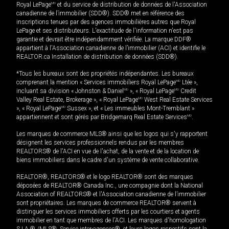
Royal LePage
MD
et du service de distribution de données de l'Association
canadienne de l’immobilier (SDD®). SDD® met en référence des
inscriptions tenues par des agences immobilières autres que Royal
LePage et ses distributeurs. L'exactitude de l'information n'est pas
garantie et devrait être indépendamment vérifiée. La marque DDF®
appartient à l'Association canadienne de l’immobilier (ACI) et identifie le
REALTOR.ca Installation de distribution de données (SDD®).
*Tous les bureaux sont des propriétés indépendantes. Les bureaux
comprenant la mention « Services immobiliers Royal LePage
MD
Ltée »,
incluant sa division « Johnston & Daniel
MD
», « Royal LePage
MD
Credit
Valley Real Estate, Brokerage », « Royal LePage
MD
West Real Estate Services
», « Royal LePage
MD
Sussex », et « Les immeubles Mont-Tremblant »
appartiennent et sont gérés par Bridgemarq Real Estate Services
MD
.
Les marques de commerce MLS® ainsi que les logos qui s'y rapportent
désignent les services professionnels rendus par les membres
REALTORS® de l'ACI en vue de l'achat, de la vente et de la location de
biens immobiliers dans le cadre d'un système de vente collaborative.
REALTOR®, REALTORS® et le logo REALTOR® sont des marques
déposées de REALTOR® Canada Inc., une compagnie dont la National
Association of REALTORS® et l'Association canadienne de l’immobilier
sont propriétaires. Les marques de commerce REALTOR® servent à
distinguer les services immobiliers offerts par les courtiers et agents
immobilier en tant que membres de l'ACI. Les marques d'homologation