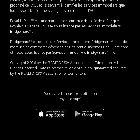
S.I.A.® /MLS®, Service inter-agences®, et leurs logos respectifs sont la
propriété de l'ACI, et ils servent à identifier les services immobiliers que
fournissent les courtiers et agents membres de l'ACI.
Royal LePage
MD
est une marque de commerce déposée de la Banque
Royale du Canada, utilisée sous licence par les Services immobiliers
Bridgemarq
MD
.
Bridgemarq
MD
et ses logos / Services immobiliers Bridgemarq
MD
sont des
marques de commerce déposées de Residential Income Fund L.P. et sont
utilisées sous licence par Services immobiliers Bridgemarq
MD
Inc.
Copyright 2026 by the REALTORS® Association of Edmonton. All
Rights Reserved. Data is deemed reliable but is not guaranteed accurate
by the REALTORS® Association of Edmonton.
Découvrez la nouvelle application
MD
Royal LePage