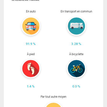
En auto
En transport en commun
91.9 %
3.28 %
À pied
À bicyclette
1.4 %
0.0 %
Par tout autre moyen