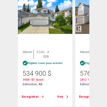
Maison
5 CAC , 4
Maison
3 CAC , 3
SDB
SDB
Éligible Louer pour acheter
Éligible Louer po
534 900
$
576 600
4908 187 Street
2812 190 Street Nw
Edmonton, AB
Edmonton, AB
Voir
Enregistrer
Voir
Enregistrer