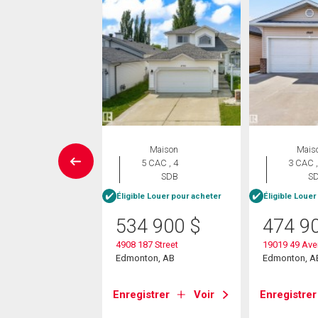
Maison
Maison
Mais
 CAC , 3
5 CAC , 4
3 CAC ,
SDB
SDB
S
Éligible Louer pour acheter
Éligible Louer
1 367
$
534 900
$
474 9
7 Street
4908 187 Street
19019 49 Av
on, AB
Edmonton, AB
Edmonton, A
strer
Voir
Enregistrer
Voir
Enregistrer