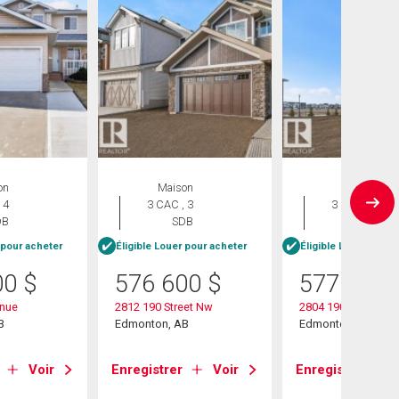
on
Maison
Maison
 4
3 CAC , 3
3 CAC , 3
DB
SDB
SDB
 pour acheter
Éligible Louer pour acheter
Éligible Louer pour 
00
$
576 600
$
577 600
enue
2812 190 Street Nw
2804 190 Street Nw
B
Edmonton, AB
Edmonton, AB
Voir
Enregistrer
Voir
Enregistrer