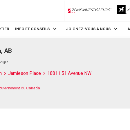
ZoneInvestisseurs RLP
TIER
INFO ET CONSEILS
JOIGNEZ-VOUS À NOUS
À
, AB
Page
n
Jamieson Place
18811 51 Avenue NW
 Gouvernement du Canada