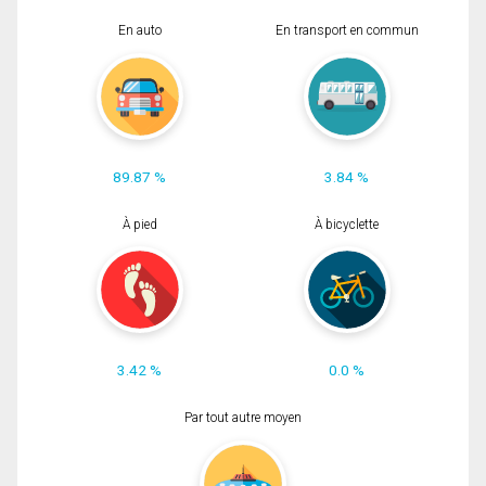
En auto
En transport en commun
89.87 %
3.84 %
À pied
À bicyclette
3.42 %
0.0 %
Par tout autre moyen