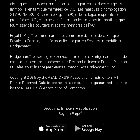
distinguer les services immobiliers offerts par les courtiers et agents
immobilier en tant que membres de l'ACI. Les marques d'homologation
S.I.A.® /MLS®, Service inter-agences®, et leurs logos respectifs sont la
propriété de l'ACI, et ils servent à identifier les services immobiliers que
fournissent les courtiers et agents membres de l'ACI.
Royal LePage
MD
est une marque de commerce déposée de la Banque
Royale du Canada, utilisée sous licence par les Services immobiliers
Bridgemarq
MD
.
Bridgemarq
MD
et ses logos / Services immobiliers Bridgemarq
MD
sont des
marques de commerce déposées de Residential Income Fund L.P. et sont
utilisées sous licence par Services immobiliers Bridgemarq
MD
Inc.
Copyright 2026 by the REALTORS® Association of Edmonton. All
Rights Reserved. Data is deemed reliable but is not guaranteed accurate
by the REALTORS® Association of Edmonton.
Découvrez la nouvelle application
MD
Royal LePage