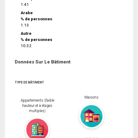
1.41
Arabe
% de personnes
1.13
Autre
% de personnes
10.32
Données Sur Le Bâtiment
TYPE DE BÂTIMENT
Maisons
Appartements (faible
hauteur et à étages
multiples)