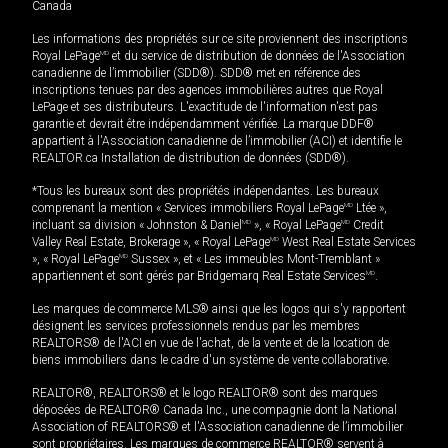
Canada
Les informations des propriétés sur ce site proviennent des inscriptions
Royal LePage
MD
et du service de distribution de données de l'Association
canadienne de l’immobilier (SDD®). SDD® met en référence des
inscriptions tenues par des agences immobilières autres que Royal
LePage et ses distributeurs. L'exactitude de l'information n'est pas
garantie et devrait être indépendamment vérifiée. La marque DDF®
appartient à l'Association canadienne de l’immobilier (ACI) et identifie le
REALTOR.ca Installation de distribution de données (SDD®).
*Tous les bureaux sont des propriétés indépendantes. Les bureaux
comprenant la mention « Services immobiliers Royal LePage
MD
Ltée »,
incluant sa division « Johnston & Daniel
MD
», « Royal LePage
MD
Credit
Valley Real Estate, Brokerage », « Royal LePage
MD
West Real Estate Services
», « Royal LePage
MD
Sussex », et « Les immeubles Mont-Tremblant »
appartiennent et sont gérés par Bridgemarq Real Estate Services
MD
.
Les marques de commerce MLS® ainsi que les logos qui s'y rapportent
désignent les services professionnels rendus par les membres
REALTORS® de l'ACI en vue de l'achat, de la vente et de la location de
biens immobiliers dans le cadre d'un système de vente collaborative.
REALTOR®, REALTORS® et le logo REALTOR® sont des marques
déposées de REALTOR® Canada Inc., une compagnie dont la National
Association of REALTORS® et l'Association canadienne de l’immobilier
sont propriétaires. Les marques de commerce REALTOR® servent à