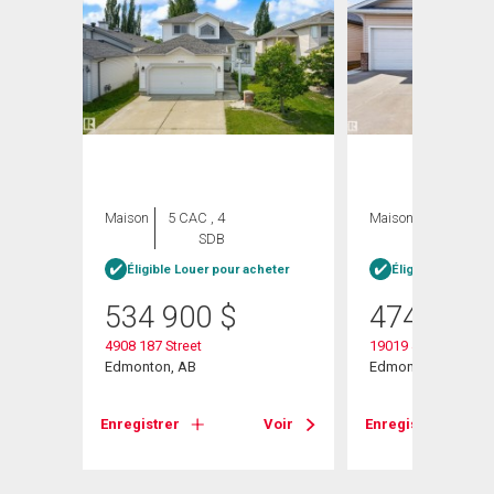
Maison
5 CAC , 4
Maison
3 CAC , 4
SDB
SDB
Éligible Louer pour acheter
Éligible Louer po
534 900
$
474 900
4908 187 Street
19019 49 Avenue
Edmonton, AB
Edmonton, AB
Voir
Enregistrer
Voir
Enregistrer