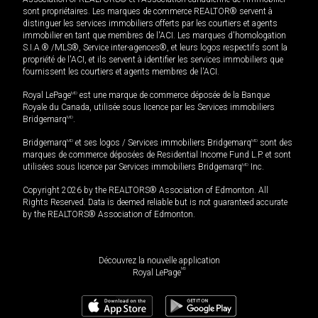
sont propriétaires. Les marques de commerce REALTOR® servent à
distinguer les services immobiliers offerts par les courtiers et agents
immobilier en tant que membres de l'ACI. Les marques d'homologation
S.I.A.® /MLS®, Service inter-agences®, et leurs logos respectifs sont la
propriété de l'ACI, et ils servent à identifier les services immobiliers que
fournissent les courtiers et agents membres de l'ACI.
Royal LePage
MD
est une marque de commerce déposée de la Banque
Royale du Canada, utilisée sous licence par les Services immobiliers
Bridgemarq
MD
.
Bridgemarq
MD
et ses logos / Services immobiliers Bridgemarq
MD
sont des
marques de commerce déposées de Residential Income Fund L.P. et sont
utilisées sous licence par Services immobiliers Bridgemarq
MD
Inc.
Copyright 2026 by the REALTORS® Association of Edmonton. All
Rights Reserved. Data is deemed reliable but is not guaranteed accurate
by the REALTORS® Association of Edmonton.
Découvrez la nouvelle application
MD
Royal LePage