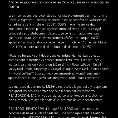
Afficher les propriétés résidentielles au Canada
|
Dernières inscriptions au
Canada
Les informations des propriétés sur ce site proviennent des inscriptions
Royal LePage
MD
et du service de distribution de données de l'Association
canadienne de l’immobilier (SDD®). SDD® met en référence des
inscriptions tenues par des agences immobilières autres que Royal
LePage et ses distributeurs. L'exactitude de l'information n'est pas
garantie et devrait être indépendamment vérifiée. La marque DDF®
appartient à l'Association canadienne de l’immobilier (ACI) et identifie le
REALTOR.ca Installation de distribution de données (SDD®).
*Tous les bureaux sont des propriétés indépendantes. Les bureaux
comprenant la mention « Services immobiliers Royal LePage
MD
Ltée »,
incluant sa division « Johnston & Daniel
MD
», « Royal LePage
MD
Credit
Valley Real Estate, Brokerage », « Royal LePage
MD
West Real Estate Services
», « Royal LePage
MD
Sussex », et « Les immeubles Mont-Tremblant »
appartiennent et sont gérés par Bridgemarq Real Estate Services
MD
.
Les marques de commerce MLS® ainsi que les logos qui s'y rapportent
désignent les services professionnels rendus par les membres
REALTORS® de l'ACI en vue de l'achat, de la vente et de la location de
biens immobiliers dans le cadre d'un système de vente collaborative.
REALTOR®, REALTORS® et le logo REALTOR® sont des marques
déposées de REALTOR® Canada Inc., une compagnie dont la National
Association of REALTORS® et l'Association canadienne de l’immobilier