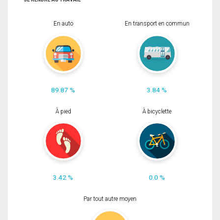
En auto
En transport en commun
89.87 %
3.84 %
À pied
À bicyclette
3.42 %
0.0 %
Par tout autre moyen