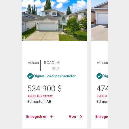
Maison
5 CAC , 4
Maison
3 CAC , 4
SDB
SDB
Éligible Louer pour acheter
Éligible Louer po
534 900
$
474 900
4908 187 Street
19019 49 Avenue
Edmonton, AB
Edmonton, AB
Voir
Enregistrer
Voir
Enregistrer