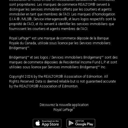
sont propriétaires. Les marques de commerce REALTOR® servent à
distinguer les services immobiliers offerts par les courtiers et agents
immobilier en tant que membres de l'ACI. Les marques d'homologation
S.I.A.® /MLS®, Service inter-agences®, et leurs logos respectifs sont la
propriété de l'ACI, et ils servent à identifier les services immobiliers que
fournissent les courtiers et agents membres de l'ACI.
Royal LePage
MD
est une marque de commerce déposée de la Banque
Royale du Canada, utilisée sous licence par les Services immobiliers
Bridgemarq
MD
.
Bridgemarq
MD
et ses logos / Services immobiliers Bridgemarq
MD
sont des
marques de commerce déposées de Residential Income Fund L.P. et sont
utilisées sous licence par Services immobiliers Bridgemarq
MD
Inc.
Copyright 2026 by the REALTORS® Association of Edmonton. All
Rights Reserved. Data is deemed reliable but is not guaranteed accurate
by the REALTORS® Association of Edmonton.
Découvrez la nouvelle application
MD
Royal LePage