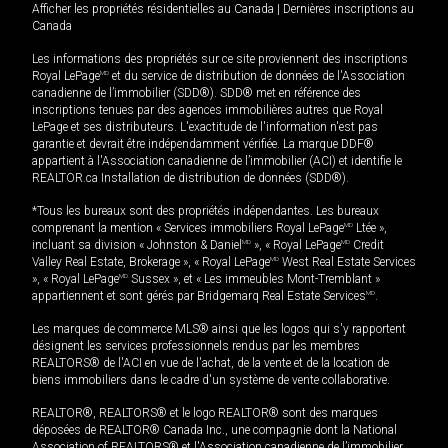
Afficher les propriétés résidentielles au Canada
|
Dernières inscriptions au
Canada
Les informations des propriétés sur ce site proviennent des inscriptions
Royal LePage
MD
et du service de distribution de données de l'Association
canadienne de l’immobilier (SDD®). SDD® met en référence des
inscriptions tenues par des agences immobilières autres que Royal
LePage et ses distributeurs. L'exactitude de l'information n'est pas
garantie et devrait être indépendamment vérifiée. La marque DDF®
appartient à l'Association canadienne de l’immobilier (ACI) et identifie le
REALTOR.ca Installation de distribution de données (SDD®).
*Tous les bureaux sont des propriétés indépendantes. Les bureaux
comprenant la mention « Services immobiliers Royal LePage
MD
Ltée »,
incluant sa division « Johnston & Daniel
MD
», « Royal LePage
MD
Credit
Valley Real Estate, Brokerage », « Royal LePage
MD
West Real Estate Services
», « Royal LePage
MD
Sussex », et « Les immeubles Mont-Tremblant »
appartiennent et sont gérés par Bridgemarq Real Estate Services
MD
.
Les marques de commerce MLS® ainsi que les logos qui s'y rapportent
désignent les services professionnels rendus par les membres
REALTORS® de l'ACI en vue de l'achat, de la vente et de la location de
biens immobiliers dans le cadre d'un système de vente collaborative.
REALTOR®, REALTORS® et le logo REALTOR® sont des marques
déposées de REALTOR® Canada Inc., une compagnie dont la National
Association of REALTORS® et l'Association canadienne de l’immobilier