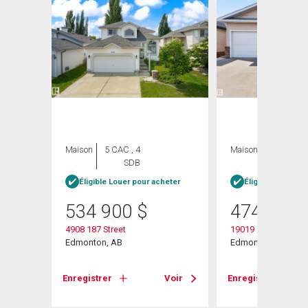
Maison
5 CAC , 4
Maison
3 CAC , 4
SDB
SDB
heter
Éligible Louer pour acheter
Éligible Louer po
534 900
$
474 900
4908 187 Street
19019 49 Avenue
Edmonton, AB
Edmonton, AB
Voir
Enregistrer
Voir
Enregistrer