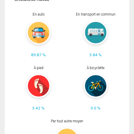
En auto
En transport en commun
89.87 %
3.84 %
À pied
À bicyclette
3.42 %
0.0 %
Par tout autre moyen