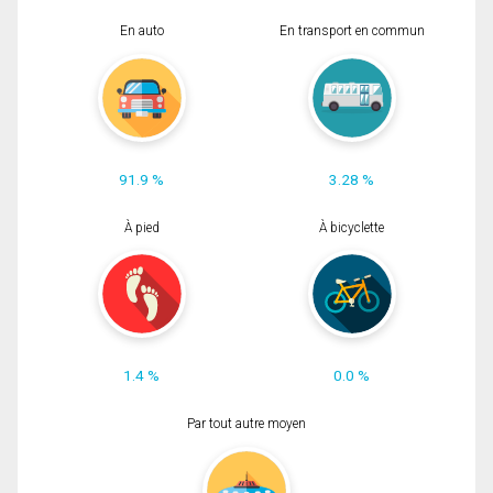
En auto
En transport en commun
91.9 %
3.28 %
À pied
À bicyclette
1.4 %
0.0 %
Par tout autre moyen