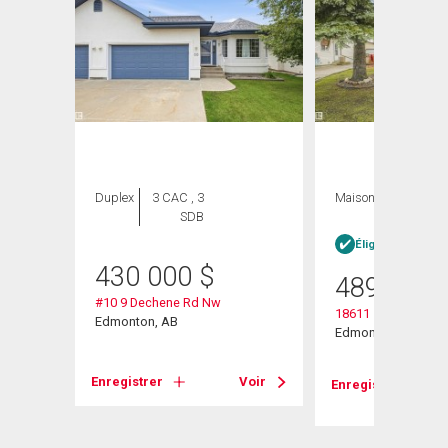
Duplex
3 CAC , 3
Maison
4 CAC , 3
SDB
SDB
heter
Éligible Louer po
430 000
$
489 000
#10 9 Dechene Rd Nw
18611 57 Avenue N
Edmonton, AB
Edmonton, AB
Enregistrer
Voir
Voir
Enregistrer