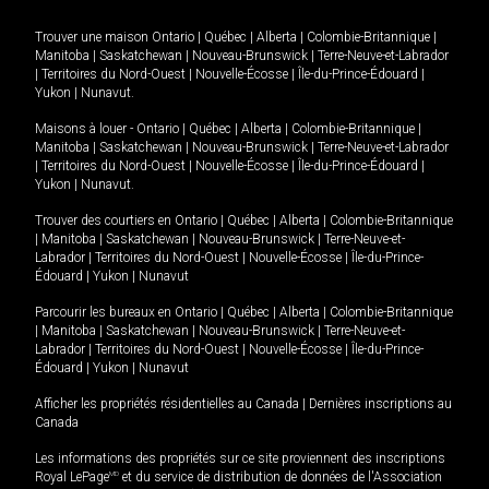
Trouver une maison
Ontario
|
Québec
|
Alberta
|
Colombie-Britannique
|
Manitoba
|
Saskatchewan
|
Nouveau-Brunswick
|
Terre-Neuve-et-Labrador
|
Territoires du Nord-Ouest
|
Nouvelle-Écosse
|
Île-du-Prince-Édouard
|
Yukon
|
Nunavut
.
Maisons à louer -
Ontario
|
Québec
|
Alberta
|
Colombie-Britannique
|
Manitoba
|
Saskatchewan
|
Nouveau-Brunswick
|
Terre-Neuve-et-Labrador
|
Territoires du Nord-Ouest
|
Nouvelle-Écosse
|
Île-du-Prince-Édouard
|
Yukon
|
Nunavut
.
Trouver des courtiers en
Ontario
|
Québec
|
Alberta
|
Colombie-Britannique
|
Manitoba
|
Saskatchewan
|
Nouveau-Brunswick
|
Terre-Neuve-et-
Labrador
|
Territoires du Nord-Ouest
|
Nouvelle-Écosse
|
Île-du-Prince-
Édouard
|
Yukon
|
Nunavut
Parcourir les bureaux en
Ontario
|
Québec
|
Alberta
|
Colombie-Britannique
|
Manitoba
|
Saskatchewan
|
Nouveau-Brunswick
|
Terre-Neuve-et-
Labrador
|
Territoires du Nord-Ouest
|
Nouvelle-Écosse
|
Île-du-Prince-
Édouard
|
Yukon
|
Nunavut
Afficher les propriétés résidentielles au Canada
|
Dernières inscriptions au
Canada
Les informations des propriétés sur ce site proviennent des inscriptions
Royal LePage
MD
et du service de distribution de données de l'Association