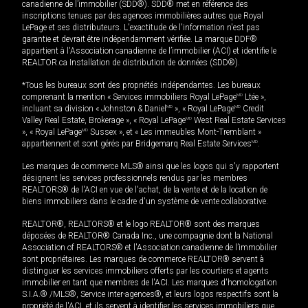
canadienne de l’immobilier (SDD®). SDD® met en référence des
inscriptions tenues par des agences immobilières autres que Royal
LePage et ses distributeurs. L'exactitude de l'information n'est pas
garantie et devrait être indépendamment vérifiée. La marque DDF®
appartient à l'Association canadienne de l’immobilier (ACI) et identifie le
REALTOR.ca Installation de distribution de données (SDD®).
*Tous les bureaux sont des propriétés indépendantes. Les bureaux
comprenant la mention « Services immobiliers Royal LePage
MD
Ltée »,
incluant sa division « Johnston & Daniel
MD
», « Royal LePage
MD
Credit
Valley Real Estate, Brokerage », « Royal LePage
MD
West Real Estate Services
», « Royal LePage
MD
Sussex », et « Les immeubles Mont-Tremblant »
appartiennent et sont gérés par Bridgemarq Real Estate Services
MD
.
Les marques de commerce MLS® ainsi que les logos qui s'y rapportent
désignent les services professionnels rendus par les membres
REALTORS® de l'ACI en vue de l'achat, de la vente et de la location de
biens immobiliers dans le cadre d'un système de vente collaborative.
REALTOR®, REALTORS® et le logo REALTOR® sont des marques
déposées de REALTOR® Canada Inc., une compagnie dont la National
Association of REALTORS® et l'Association canadienne de l’immobilier
sont propriétaires. Les marques de commerce REALTOR® servent à
distinguer les services immobiliers offerts par les courtiers et agents
immobilier en tant que membres de l'ACI. Les marques d'homologation
S.I.A.® /MLS®, Service inter-agences®, et leurs logos respectifs sont la
propriété de l'ACI, et ils servent à identifier les services immobiliers que