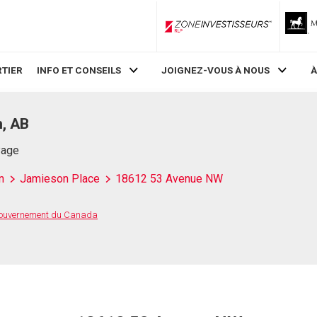
ZoneInvestisseurs RLP
TIER
INFO ET CONSEILS
JOIGNEZ-VOUS À NOUS
À
, AB
Page
n
Jamieson Place
18612 53 Avenue NW
 Gouvernement du Canada