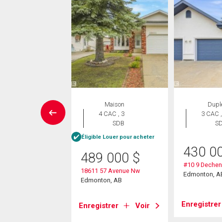
ropriété
Maison
Dupl
 CAC , 3
4 CAC , 3
3 CAC ,
SDB
SDB
S
Éligible Louer pour acheter
9 900
$
430 0
489 000
$
343 Lessard Rd Nw
#10 9 Deche
18611 57 Avenue Nw
on, AB
Edmonton, A
Edmonton, AB
strer
Voir
Enregistrer
Enregistrer
Voir