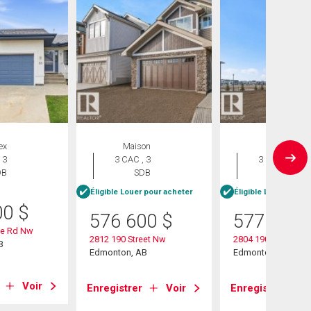
ex
Maison
Maison
 3
3 CAC , 3
3 CAC , 3
DB
SDB
SDB
Éligible Louer pour acheter
Éligible Louer pour 
00
$
576 600
$
577 600
ne Rd Nw
2812 190 Street Nw
2804 190 Street Nw
B
Edmonton, AB
Edmonton, AB
Voir
Enregistrer
Voir
Enregistrer