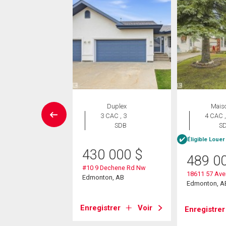
Maison
Duplex
Mais
 CAC , 4
3 CAC , 3
4 CAC ,
SDB
SDB
S
e Louer pour acheter
Éligible Louer
430 000
$
4 900
$
489 0
#10 9 Dechene Rd Nw
49 Avenue
18611 57 Av
Edmonton, AB
on, AB
Edmonton, A
Enregistrer
Voir
strer
Voir
Enregistrer