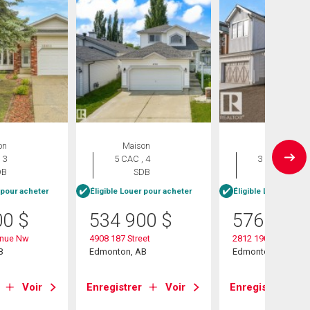
on
Maison
Maison
 3
5 CAC , 4
3 CAC , 3
DB
SDB
SDB
 pour acheter
Éligible Louer pour acheter
Éligible Louer pour 
00
$
534 900
$
576 600
enue Nw
4908 187 Street
2812 190 Street Nw
B
Edmonton, AB
Edmonton, AB
Voir
Enregistrer
Voir
Enregistrer