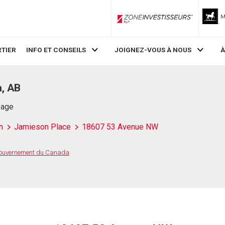
ZoneInvestisseurs RLP
TIER
INFO ET CONSEILS
JOIGNEZ-VOUS À NOUS
À
, AB
Page
n
Jamieson Place
18607 53 Avenue NW
 Gouvernement du Canada