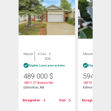
Maison
4 CAC , 3
Maison
3 CAC , 4
SDB
SDB
Éligible Louer pour acheter
Éligible Louer po
489 000
$
594 900
18611 57 Avenue Nw
18319 58 Avenue N
Edmonton, AB
Edmonton, AB
Voir
Enregistrer
Voir
Enregistrer