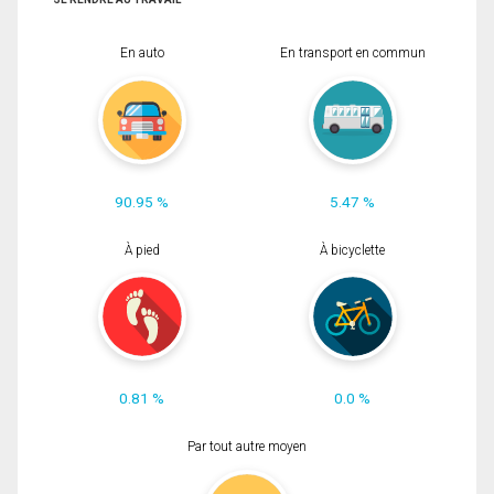
En auto
En transport en commun
90.95 %
5.47 %
À pied
À bicyclette
0.81 %
0.0 %
Par tout autre moyen