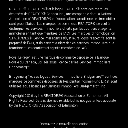
REALTOR®, REALTORS® et le logo REALTOR® sont des marques
déposées de REALTOR® Canada Inc., une compagnie dont la National
Association of REALTORS® et l'Association canadienne de l’immobilier
sont propriétaires. Les marques de commerce REALTOR® servent à
distinguer les services immobiliers offerts par les courtiers et agents
immobilier en tant que membres de l'ACI. Les marques d'homologation
S.I.A.® /MLS®, Service inter-agences®, et leurs logos respectifs sont la
propriété de l'ACI, et ils servent à identifier les services immobiliers que
fournissent les courtiers et agents membres de l'ACI.
Royal LePage
MD
est une marque de commerce déposée de la Banque
Royale du Canada, utilisée sous licence par les Services immobiliers
Bridgemarq
MD
.
Bridgemarq
MD
et ses logos / Services immobiliers Bridgemarq
MD
sont des
marques de commerce déposées de Residential Income Fund L.P. et sont
utilisées sous licence par Services immobiliers Bridgemarq
MD
Inc.
Copyright 2026 by the REALTORS® Association of Edmonton. All
Rights Reserved. Data is deemed reliable but is not guaranteed accurate
by the REALTORS® Association of Edmonton.
Découvrez la nouvelle application
MD