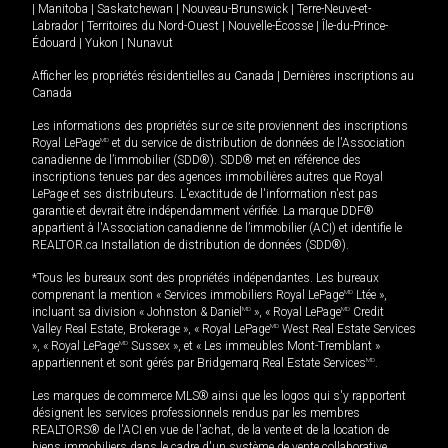
|
Manitoba
|
Saskatchewan
|
Nouveau-Brunswick
|
Terre-Neuve-et-
Labrador
|
Territoires du Nord-Ouest
|
Nouvelle-Écosse
|
Île-du-Prince-
Édouard
|
Yukon
|
Nunavut
Afficher les propriétés résidentielles au Canada
|
Dernières inscriptions au
Canada
Les informations des propriétés sur ce site proviennent des inscriptions
Royal LePage
MD
et du service de distribution de données de l'Association
canadienne de l’immobilier (SDD®). SDD® met en référence des
inscriptions tenues par des agences immobilières autres que Royal
LePage et ses distributeurs. L'exactitude de l'information n'est pas
garantie et devrait être indépendamment vérifiée. La marque DDF®
appartient à l'Association canadienne de l’immobilier (ACI) et identifie le
REALTOR.ca Installation de distribution de données (SDD®).
*Tous les bureaux sont des propriétés indépendantes. Les bureaux
comprenant la mention « Services immobiliers Royal LePage
MD
Ltée »,
incluant sa division « Johnston & Daniel
MD
», « Royal LePage
MD
Credit
Valley Real Estate, Brokerage », « Royal LePage
MD
West Real Estate Services
», « Royal LePage
MD
Sussex », et « Les immeubles Mont-Tremblant »
appartiennent et sont gérés par Bridgemarq Real Estate Services
MD
.
Les marques de commerce MLS® ainsi que les logos qui s'y rapportent
désignent les services professionnels rendus par les membres
REALTORS® de l'ACI en vue de l'achat, de la vente et de la location de
biens immobiliers dans le cadre d'un système de vente collaborative.