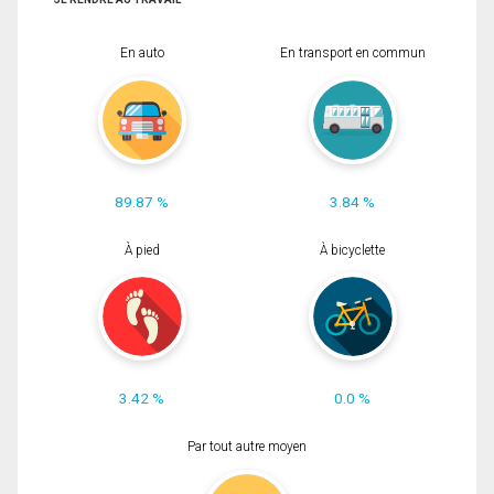
En auto
En transport en commun
89.87 %
3.84 %
À pied
À bicyclette
3.42 %
0.0 %
Par tout autre moyen