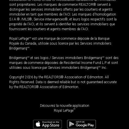
sont propriétaires. Les marques de commerce REALTOR® servent à
distinguer les services immobiliers offerts par les courtiers et agents
immobilier en tant que membres de l'ACI. Les marques d'homologation
S.I.A.® /MLS®, Service inter-agences®, et leurs logos respectifs sont la
propriété de l'ACI, et ils servent à identifier les services immobiliers que
fournissent les courtiers et agents membres de l'ACI.
Royal LePage
MD
est une marque de commerce déposée de la Banque
Royale du Canada, utilisée sous licence par les Services immobiliers
Bridgemarq
MD
.
Bridgemarq
MD
et ses logos / Services immobiliers Bridgemarq
MD
sont des
marques de commerce déposées de Residential Income Fund L.P. et sont
utilisées sous licence par Services immobiliers Bridgemarq
MD
Inc.
Copyright 2026 by the REALTORS® Association of Edmonton. All
Rights Reserved. Data is deemed reliable but is not guaranteed accurate
by the REALTORS® Association of Edmonton.
Découvrez la nouvelle application
MD
Royal LePage