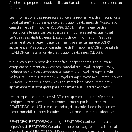
Afficher les propriétés résidentielles au Canada
|
Dernières inscriptions au
Canada
Les informations des propriétés sur ce site proviennent des inscriptions
Royal LePage
MD
et du service de distribution de données de l'Association
canadienne de l’immobilier (SDD®). SDD® met en référence des
inscriptions tenues par des agences immobilières autres que Royal
LePage et ses distributeurs. L'exactitude de l'information n'est pas
garantie et devrait être indépendamment vérifiée. La marque DDF®
appartient à l'Association canadienne de l’immobilier (ACI) et identifie le
REALTOR.ca Installation de distribution de données (SDD®).
*Tous les bureaux sont des propriétés indépendantes. Les bureaux
comprenant la mention « Services immobiliers Royal LePage
MD
Ltée »,
incluant sa division « Johnston & Daniel
MD
», « Royal LePage
MD
Credit
Valley Real Estate, Brokerage », « Royal LePage
MD
West Real Estate Services
», « Royal LePage
MD
Sussex », et « Les immeubles Mont-Tremblant »
appartiennent et sont gérés par Bridgemarq Real Estate Services
MD
.
Les marques de commerce MLS® ainsi que les logos qui s'y rapportent
désignent les services professionnels rendus par les membres
REALTORS® de l'ACI en vue de l'achat, de la vente et de la location de
biens immobiliers dans le cadre d'un système de vente collaborative.
REALTOR®, REALTORS® et le logo REALTOR® sont des marques
déposées de REALTOR® Canada Inc., une compagnie dont la National
Association of REALTORS® et l'Association canadienne de l’immobilier