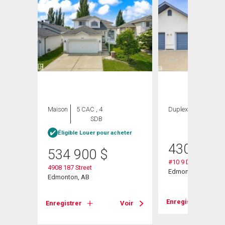
Maison
5 CAC , 4
Duplex
3 CAC , 3
SDB
SDB
Éligible Louer pour acheter
430 000
534 900
$
#10 9 Dechene Rd 
4908 187 Street
Edmonton, AB
Edmonton, AB
Voir
Enregistrer
Enregistrer
Voir