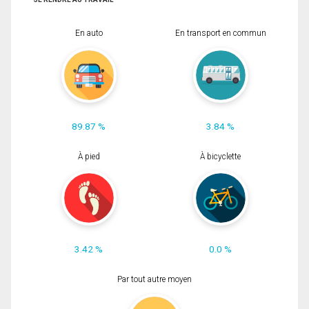
En auto
En transport en commun
89.87 %
3.84 %
À pied
À bicyclette
3.42 %
0.0 %
Par tout autre moyen