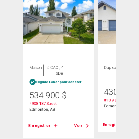
Maison
5 CAC , 4
Duplex
3 CAC , 3
SDB
SDB
Éligible Louer pour acheter
430 000
534 900
$
#10 9 Dechene Rd 
4908 187 Street
Edmonton, AB
Edmonton, AB
Voir
Enregistrer
Enregistrer
Voir