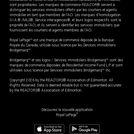
sont propriétaires. Les marques de commerce REALTOR® servent à
distinguer les services immobiliers offerts par les courtiers et agents
immobilier en tant que membres de l'ACI. Les marques d'homologation
S.I.A.® /MLS®, Service inter-agences®, et leurs logos respectifs sont la
propriété de l'ACI, et ils servent à identifier les services immobiliers que
fournissent les courtiers et agents membres de l'ACI.
Royal LePage
MD
est une marque de commerce déposée de la Banque
Royale du Canada, utilisée sous licence par les Services immobiliers
Bridgemarq
MD
.
Bridgemarq
MD
et ses logos / Services immobiliers Bridgemarq
MD
sont des
marques de commerce déposées de Residential Income Fund L.P. et sont
utilisées sous licence par Services immobiliers Bridgemarq
MD
Inc.
Copyright 2026 by the REALTORS® Association of Edmonton. All
Rights Reserved. Data is deemed reliable but is not guaranteed accurate
by the REALTORS® Association of Edmonton.
Découvrez la nouvelle application
MD
Royal LePage