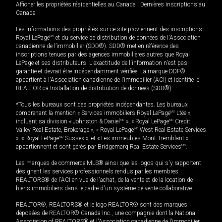
Afficher les propriétés résidentielles au Canada
|
Dernières inscriptions au
Canada
Les informations des propriétés sur ce site proviennent des inscriptions
Royal LePage
MD
et du service de distribution de données de l'Association
canadienne de l’immobilier (SDD®). SDD® met en référence des
inscriptions tenues par des agences immobilières autres que Royal
LePage et ses distributeurs. L'exactitude de l'information n'est pas
garantie et devrait être indépendamment vérifiée. La marque DDF®
appartient à l'Association canadienne de l’immobilier (ACI) et identifie le
REALTOR.ca Installation de distribution de données (SDD®).
*Tous les bureaux sont des propriétés indépendantes. Les bureaux
comprenant la mention « Services immobiliers Royal LePage
MD
Ltée »,
incluant sa division « Johnston & Daniel
MD
», « Royal LePage
MD
Credit
Valley Real Estate, Brokerage », « Royal LePage
MD
West Real Estate Services
», « Royal LePage
MD
Sussex », et « Les immeubles Mont-Tremblant »
appartiennent et sont gérés par Bridgemarq Real Estate Services
MD
.
Les marques de commerce MLS® ainsi que les logos qui s'y rapportent
désignent les services professionnels rendus par les membres
REALTORS® de l'ACI en vue de l'achat, de la vente et de la location de
biens immobiliers dans le cadre d'un système de vente collaborative.
REALTOR®, REALTORS® et le logo REALTOR® sont des marques
déposées de REALTOR® Canada Inc., une compagnie dont la National
Association of REALTORS® et l'Association canadienne de l’immobilier