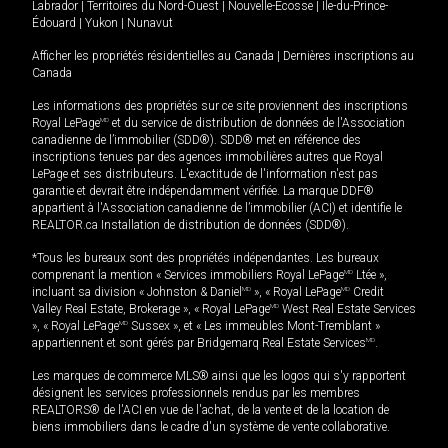
Labrador
|
Territoires du Nord-Ouest
|
Nouvelle-Écosse
|
Île-du-Prince-
Édouard
|
Yukon
|
Nunavut
Afficher les propriétés résidentielles au Canada
|
Dernières inscriptions au
Canada
Les informations des propriétés sur ce site proviennent des inscriptions
Royal LePage
MD
et du service de distribution de données de l'Association
canadienne de l’immobilier (SDD®). SDD® met en référence des
inscriptions tenues par des agences immobilières autres que Royal
LePage et ses distributeurs. L'exactitude de l'information n'est pas
garantie et devrait être indépendamment vérifiée. La marque DDF®
appartient à l'Association canadienne de l’immobilier (ACI) et identifie le
REALTOR.ca Installation de distribution de données (SDD®).
*Tous les bureaux sont des propriétés indépendantes. Les bureaux
comprenant la mention « Services immobiliers Royal LePage
MD
Ltée »,
incluant sa division « Johnston & Daniel
MD
», « Royal LePage
MD
Credit
Valley Real Estate, Brokerage », « Royal LePage
MD
West Real Estate Services
», « Royal LePage
MD
Sussex », et « Les immeubles Mont-Tremblant »
appartiennent et sont gérés par Bridgemarq Real Estate Services
MD
.
Les marques de commerce MLS® ainsi que les logos qui s'y rapportent
désignent les services professionnels rendus par les membres
REALTORS® de l'ACI en vue de l'achat, de la vente et de la location de
biens immobiliers dans le cadre d'un système de vente collaborative.