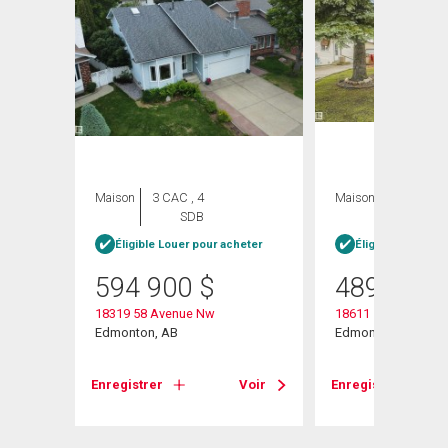
Maison
3 CAC , 4
Maison
4 CAC , 3
SDB
SDB
heter
Éligible Louer pour acheter
Éligible Louer po
594 900
$
489 000
18319 58 Avenue Nw
18611 57 Avenue N
Edmonton, AB
Edmonton, AB
Voir
Enregistrer
Voir
Enregistrer