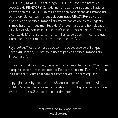
REALTOR®, REALTORS® et le logo REALTOR® sont des marques
déposées de REALTOR® Canada Inc., une compagnie dont la National
Association of REALTORS® et l'Association canadienne de l’immobilier
sont propriétaires. Les marques de commerce REALTOR® servent à
distinguer les services immobiliers offerts par les courtiers et agents
immobilier en tant que membres de l'ACI. Les marques d'homologation
S.I.A.® /MLS®, Service inter-agences®, et leurs logos respectifs sont la
propriété de l'ACI, et ils servent à identifier les services immobiliers que
fournissent les courtiers et agents membres de l'ACI.
Royal LePage
MD
est une marque de commerce déposée de la Banque
Royale du Canada, utilisée sous licence par les Services immobiliers
Bridgemarq
MD
.
Bridgemarq
MD
et ses logos / Services immobiliers Bridgemarq
MD
sont des
marques de commerce déposées de Residential Income Fund L.P. et sont
utilisées sous licence par Services immobiliers Bridgemarq
MD
Inc.
Copyright 2026 by the REALTORS® Association of Edmonton. All
Rights Reserved. Data is deemed reliable but is not guaranteed accurate
by the REALTORS® Association of Edmonton.
Découvrez la nouvelle application
MD
Royal LePage