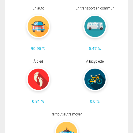
En auto
En transport en commun
90.95 %
5.47 %
À pied
À bicyclette
0.81 %
0.0 %
Par tout autre moyen