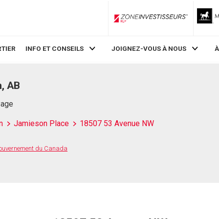
ZoneInvestisseurs RLP
TIER
INFO ET CONSEILS
JOIGNEZ-VOUS À NOUS
À
, AB
Page
n
Jamieson Place
18507 53 Avenue NW
 Gouvernement du Canada