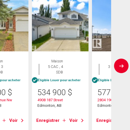
on
Maison
Maison
 3
5 CAC , 4
3 CAC , 3
DB
SDB
SDB
 pour acheter
Éligible Louer pour acheter
Éligible Louer pour 
00
$
534 900
$
577 600
enue Nw
4908 187 Street
2804 190 Street Nw
B
Edmonton, AB
Edmonton, AB
Voir
Enregistrer
Voir
Enregistrer