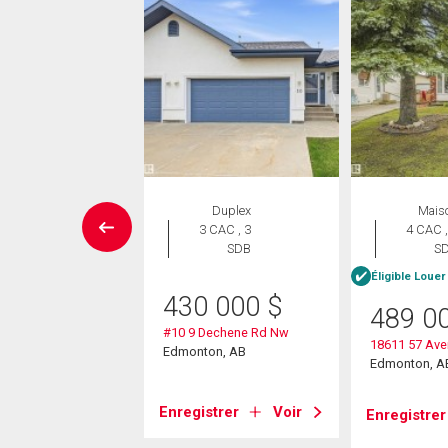
Maison
Duplex
Mais
 CAC , 3
3 CAC , 3
4 CAC ,
SDB
SDB
S
e Louer pour acheter
Éligible Louer
430 000
$
7 400
$
489 0
#10 9 Dechene Rd Nw
0a Street Nw
18611 57 Av
Edmonton, AB
on, AB
Edmonton, A
Enregistrer
Voir
strer
Voir
Enregistrer