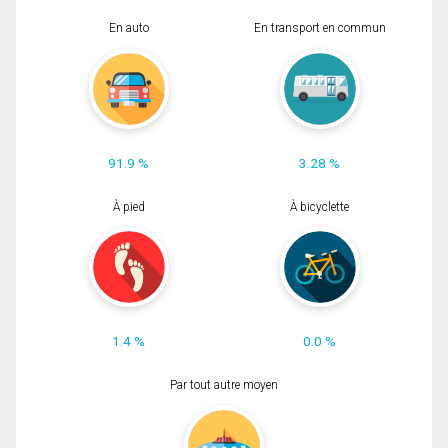
En auto
En transport en commun
91.9 %
3.28 %
À pied
À bicyclette
1.4 %
0.0 %
Par tout autre moyen