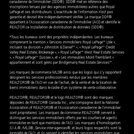
canadienne de l’immobilier (SDD®). SDD® met en référence des
inscriptions tenues par des agences immobilières autres que Royal
LePage et ses distributeurs. L'exactitude de l'information n'est pas
garantie et devrait être indépendamment vérifiée. La marque DDF®
appartient à l'Association canadienne de l’immobilier (ACI) et identifie le
REALTOR.ca Installation de distribution de données (SDD®).
*Tous les bureaux sont des propriétés indépendantes. Les bureaux
comprenant la mention « Services immobiliers Royal LePage
MD
Ltée »,
incluant sa division « Johnston & Daniel
MD
», « Royal LePage
MD
Credit
Valley Real Estate, Brokerage », « Royal LePage
MD
West Real Estate Services
», « Royal LePage
MD
Sussex », et « Les immeubles Mont-Tremblant »
appartiennent et sont gérés par Bridgemarq Real Estate Services
MD
.
Les marques de commerce MLS® ainsi que les logos qui s'y rapportent
désignent les services professionnels rendus par les membres
REALTORS® de l'ACI en vue de l'achat, de la vente et de la location de
biens immobiliers dans le cadre d'un système de vente collaborative.
REALTOR®, REALTORS® et le logo REALTOR® sont des marques
déposées de REALTOR® Canada Inc., une compagnie dont la National
Association of REALTORS® et l'Association canadienne de l’immobilier
sont propriétaires. Les marques de commerce REALTOR® servent à
distinguer les services immobiliers offerts par les courtiers et agents
immobilier en tant que membres de l'ACI. Les marques d'homologation
S.I.A.® /MLS®, Service inter-agences®, et leurs logos respectifs sont la
propriété de l'ACI, et ils servent à identifier les services immobiliers que