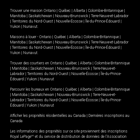
Trouver une maison
Ontario
|
Québec
|
Alberta
|
Colombie-Britannique
|
Manitoba
|
Saskatchewan
|
Nouveau-Brunswick
|
Terre-Neuve-et-Labrador
|
Territoires du Nord-Ouest
|
Nouvelle-Écosse
|
Île-du-Prince-Édouard
|
Yukon
|
Nunavut
.
Maisons à louer -
Ontario
|
Québec
|
Alberta
|
Colombie-Britannique
|
Manitoba
|
Saskatchewan
|
Nouveau-Brunswick
|
Terre-Neuve-et-Labrador
|
Territoires du Nord-Ouest
|
Nouvelle-Écosse
|
Île-du-Prince-Édouard
|
Yukon
|
Nunavut
.
Trouver des courtiers en
Ontario
|
Québec
|
Alberta
|
Colombie-Britannique
|
Manitoba
|
Saskatchewan
|
Nouveau-Brunswick
|
Terre-Neuve-et-
Labrador
|
Territoires du Nord-Ouest
|
Nouvelle-Écosse
|
Île-du-Prince-
Édouard
|
Yukon
|
Nunavut
Parcourir les bureaux en
Ontario
|
Québec
|
Alberta
|
Colombie-Britannique
|
Manitoba
|
Saskatchewan
|
Nouveau-Brunswick
|
Terre-Neuve-et-
Labrador
|
Territoires du Nord-Ouest
|
Nouvelle-Écosse
|
Île-du-Prince-
Édouard
|
Yukon
|
Nunavut
Afficher les propriétés résidentielles au Canada
|
Dernières inscriptions au
Canada
Les informations des propriétés sur ce site proviennent des inscriptions
Royal LePage
MD
et du service de distribution de données de l'Association