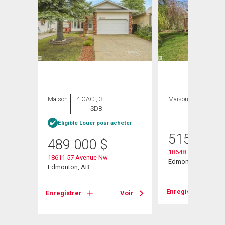
Maison
4 CAC , 3
Maison
4 CAC , 2
SDB
SDB
heter
Éligible Louer pour acheter
515 000
489 000
$
18648 57 Avenue
18611 57 Avenue Nw
Edmonton, AB
Edmonton, AB
Enregistrer
Voir
Enregistrer
Voir